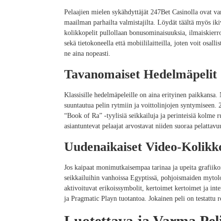
Pelaajien mielen sykähdyttäjät 247Bet Casinolla ovat varm
maailman parhailta valmistajilta. Löydät täältä myös iki
kolikkopelit pullollaan bonusominaisuuksia, ilmaiskierrok
sekä tietokoneella että mobiililaitteilla, joten voit osall
ne aina nopeasti.
Tavanomaiset Hedelmäpelit
Klassisille hedelmäpeleille on aina erityinen paikkansa.
suuntautua pelin rytmiin ja voittolinjojen syntymiseen. 
“Book of Ra” -tyylisiä seikkailuja ja perinteisiä kolme ru
asiantuntevat pelaajat arvostavat niiden suoraa pelattavuu
Uudenaikaiset Video-Kolikko
Jos kaipaat monimutkaisempaa tarinaa ja upeita grafiikoi
seikkailuihin vanhoissa Egyptissä, pohjoismaiden mytolo
aktivoituvat erikoissymbolit, kertoimet kertoimet ja int
ja Pragmatic Playn tuotantoa. Jokainen peli on testattu r
Luotettava ja Varma Pe