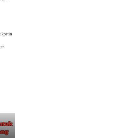
ikortin
ten