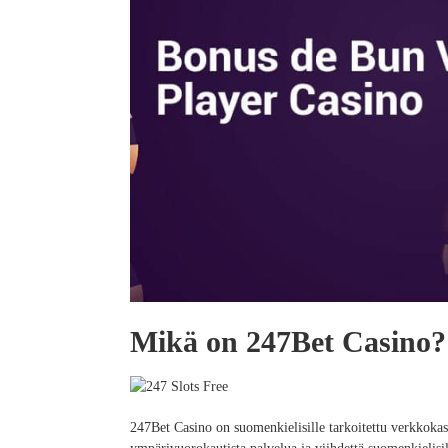
Mikä on 247Bet Casino?
247Bet Casino on suomenkielisille tarkoitettu verkkoka