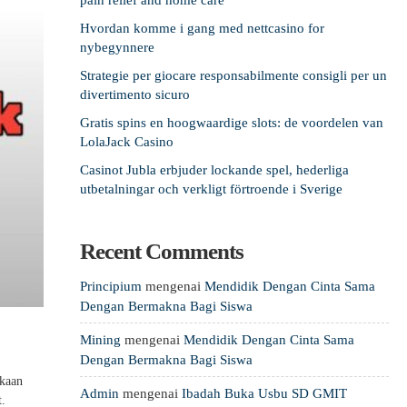
pain relief and home care
Hvordan komme i gang med nettcasino for
nybegynnere
Strategie per giocare responsabilmente consigli per un
divertimento sicuro
Gratis spins en hoogwaardige slots: de voordelen van
LolaJack Casino
Casinot Jubla erbjuder lockande spel, hederliga
utbetalningar och verkligt förtroende i Sverige
Recent Comments
Principium
mengenai
Mendidik Dengan Cinta Sama
Dengan Bermakna Bagi Siswa
Mining
mengenai
Mendidik Dengan Cinta Sama
Dengan Bermakna Bagi Siswa
ukaan
Admin
mengenai
Ibadah Buka Usbu SD GMIT
t.