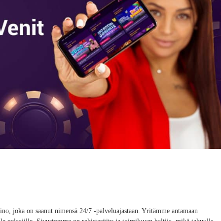
sino, joka on saanut nimensä 24/7 -palveluajastaan. Yritämme antamaan