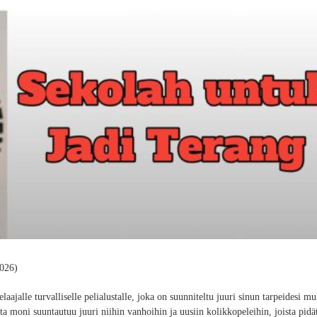
ajalle turvalliselle pelialustalle, joka on suunniteltu juuri sinun tarpeidesi m
ta moni suuntautuu juuri niihin vanhoihin ja uusiin kolikkopeleihin, joista pidä