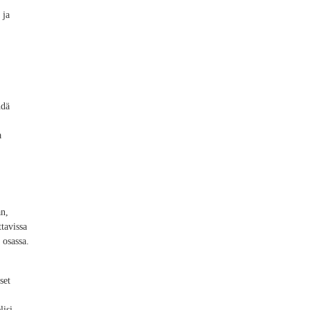
 ja
hdä
a
än,
tavissa
osassa.
set
isi –