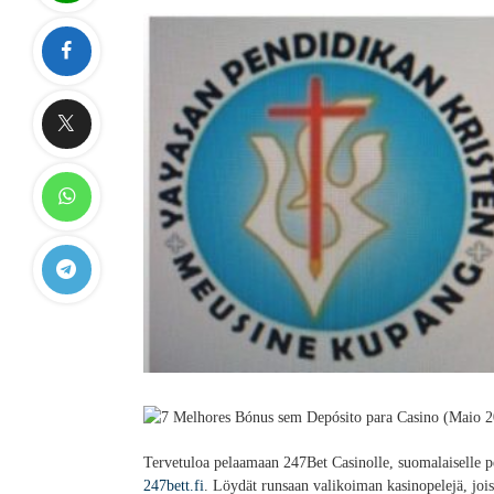
Tervetuloa pelaamaan 247Bet Casinolle, suomalaiselle pela
247bett.fi
. Löydät runsaan valikoiman kasinopelejä, jois