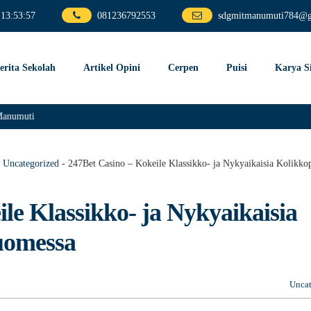
13
:
53
:
58
081236792553
sdgmitmanumuti784@g
erita Sekolah
Artikel Opini
Cerpen
Puisi
Karya S
umuti
Si
-
Uncategorized
-
247Bet Casino – Kokeile Klassikko- ja Nykyaikaisia Kolikko
le Klassikko- ja Nykyaikaisia
uomessa
Uncat