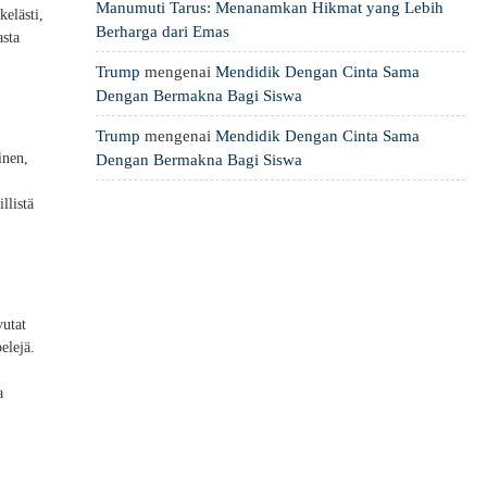
Manumuti Tarus: Menanamkan Hikmat yang Lebih
elästi,
Berharga dari Emas
asta
Trump
mengenai
Mendidik Dengan Cinta Sama
Dengan Bermakna Bagi Siswa
Trump
mengenai
Mendidik Dengan Cinta Sama
inen,
Dengan Bermakna Bagi Siswa
llistä
.
vutat
elejä.
a