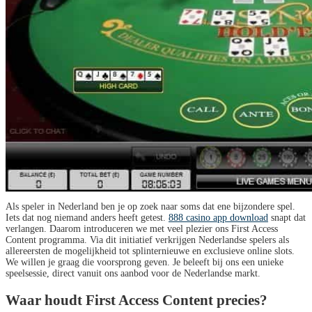
Als speler in Nederland ben je op zoek naar soms dat ene bijzondere spel.
Iets dat nog niemand anders heeft getest.
888 casino app download
snapt dat
verlangen. Daarom introduceren we met veel plezier ons First Access
Content programma. Via dit initiatief verkrijgen Nederlandse spelers als
allereersten de mogelijkheid tot splinternieuwe en exclusieve online slots.
We willen je graag die voorsprong geven. Je beleeft bij ons een unieke
speelsessie, direct vanuit ons aanbod voor de Nederlandse markt.
Waar houdt First Access Content precies?