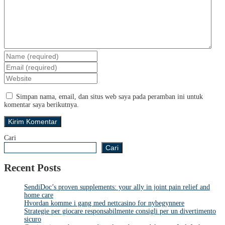
Simpan nama, email, dan situs web saya pada peramban ini untuk
komentar saya berikutnya.
Cari
Cari
Recent Posts
SendiDoc’s proven supplements: your ally in joint pain relief and
home care
Hvordan komme i gang med nettcasino for nybegynnere
Strategie per giocare responsabilmente consigli per un divertimento
sicuro