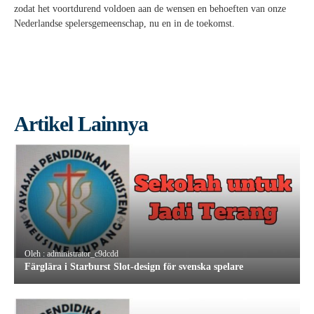
zodat het voortdurend voldoen aan de wensen en behoeften van onze
Nederlandse spelersgemeenschap, nu en in de toekomst.
Artikel Lainnya
Oleh : administrator_c9dcdd
Färglära i Starburst Slot-design för svenska spelare