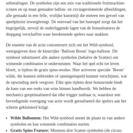
uitbetalingen. De symbolen zijn een mix van traditionele fruitmachine-
iconen en op maat gemaakte ballon- en circusgerelateerde afbeeldingen,
alle gemaakt in een felle, vrolijke kunststijl die meteen een gevoel van
speelplezier teweegbrengt. De eenvoud van het basisspel zorgt dat het
begrijpelijk, terwijl de onderliggende lagen van de bonusfeatures de
diepgang verschaffen waar berekenende spelers naar snakken.
De essentie van de actie concentreert zich om het Wild-symbool,
weergegeven door de kleurrijke ‘Balloon Boom’ logo-balloon. Dit
symbool substitueert alle andere symbolen (behalve de Scatter) om
winnende combinaties te ondersteunen. Waar het spel echt tot leven
bloeit, is tijdens de gratis spins-modus. Hier activeren speciale ‘Boom’
wilds, die kunnen uitbreiden of opeengestapeld kunnen verschijnen, wat
de opwinding sterk vergroot. Elke spin tijdens deze bonusronde biedt
de kans van een reeks van wins binnen handbereik. We hebben de
mechanics geoptimaliseerd dat elke trigger tastbaar is, waardoor een
bevredigende voortgang van actie wordt gerealiseerd die spelers aan het
scherm gekluisterd krijgt.
Wilde Ballonnen:
Het Wild-symbool neemt de plaats in van andere
symbolen en kan winnende combinaties starten.
Gratis Spins Feature:
Minstens drie Scatter-symbolen (de circus-