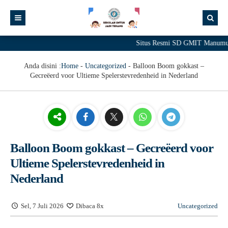
Situs Resmi SD GMIT Manumuti
Anda disini :
Home
-
Uncategorized
-
Balloon Boom gokkast –
Gecreëerd voor Ultieme Spelerstevredenheid in Nederland
Balloon Boom gokkast – Gecreëerd voor
Ultieme Spelerstevredenheid in
Nederland
Sel, 7 Juli 2026
Dibaca 8x
Uncategorized