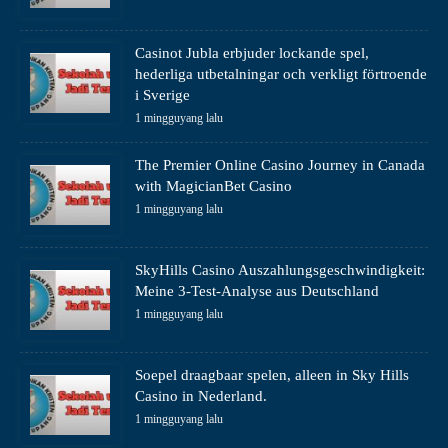
Casinot Jubla erbjuder lockande spel,
hederliga utbetalningar och verkligt förtroende
i Sverige
1 mingguyang lalu
The Premier Online Casino Journey in Canada
with MagicianBet Casino
1 mingguyang lalu
SkyHills Casino Auszahlungsgeschwindigkeit:
Meine 3-Test-Analyse aus Deutschland
1 mingguyang lalu
Soepel draagbaar spelen, alleen in Sky Hills
Casino in Nederland.
1 mingguyang lalu