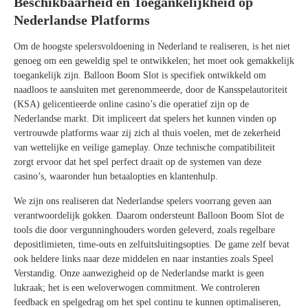
Beschikbaarheid en Toegankelijkheid op
Nederlandse Platforms
Om de hoogste spelersvoldoening in Nederland te realiseren, is het niet
genoeg om een geweldig spel te ontwikkelen; het moet ook gemakkelijk
toegankelijk zijn. Balloon Boom Slot is specifiek ontwikkeld om
naadloos te aansluiten met gerenommeerde, door de Kansspelautoriteit
(KSA) gelicentieerde online casino’s die operatief zijn op de
Nederlandse markt. Dit impliceert dat spelers het kunnen vinden op
vertrouwde platforms waar zij zich al thuis voelen, met de zekerheid
van wettelijke en veilige gameplay. Onze technische compatibiliteit
zorgt ervoor dat het spel perfect draait op de systemen van deze
casino’s, waaronder hun betaalopties en klantenhulp.
We zijn ons realiseren dat Nederlandse spelers voorrang geven aan
verantwoordelijk gokken. Daarom ondersteunt Balloon Boom Slot de
tools die door vergunninghouders worden geleverd, zoals regelbare
depositlimieten, time-outs en zelfuitsluitingsopties. De game zelf bevat
ook heldere links naar deze middelen en naar instanties zoals Speel
Verstandig. Onze aanwezigheid op de Nederlandse markt is geen
lukraak; het is een weloverwogen commitment. We controleren
feedback en spelgedrag om het spel continu te kunnen optimaliseren,