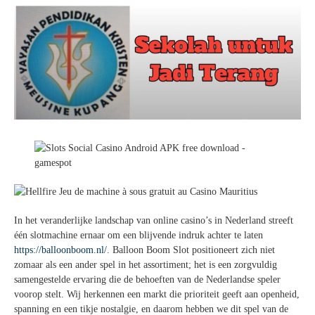
In het veranderlijke landschap van online casino’s in Nederland streeft
één slotmachine ernaar om een blijvende indruk achter te laten
https://balloonboom.nl/
. Balloon Boom Slot positioneert zich niet
zomaar als een ander spel in het assortiment; het is een zorgvuldig
samengestelde ervaring die de behoeften van de Nederlandse speler
voorop stelt. Wij herkennen een markt die prioriteit geeft aan openheid,
spanning en een tikje nostalgie, en daarom hebben we dit spel van de