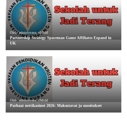
Oleh : administrator_c9dcdd
Partnership Strategy Spaceman Game Affiliates Expand in
UK
Oleh : administrator_c9dcdd
Parhaat nettikasinot 2026: Maksutavat ja suositukset