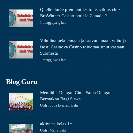
Quelle durée prennent les transactions chez
BroWinner Casino pour le Canada ?
1 mingguyang lalu
Valmiina pelailemaan ja saavuttamaan voittoja
isosti Casinova Casino toivottaa sinut vastaan
Suomesta
1 mingguyang lalu
Blog Guru
Mendidik Dengan Cinta Sama Dengan
Bermakna Bagi Siswa
Oleh : Sofia Evarianti Balu
aktivitas kelas 1c
Oleh : Merry Lette