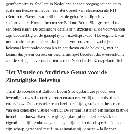
geïnformeerd is. Spellers in Nederland hebben toegang tot een ruim
scala aan keuzes en hebben een sterk besef van elementen als RTP
(Return to Player), variabiliteit en de geloofwaardigheid van
spelproviders. Hierom hebben we Balloon Boom Slot gecreëerd met
een open kaart. De technische details zijn inzichtelijk, de voorwaarden
zijn doorzichtig en de gameplay is vanzelfsprekend. Het oogmerk was
om een slot te produceren dat je kunt vertrouwen op, zodat je je
helemaal kunt onderdompelen in het thema en de beleving, met de
kennis dat je een correct en beschermd spel beoefent dat overeenkomt
aan de stringente voorschriften van de Nederlandse Kansspelautoriteit.
Het Visuele en Auditieve Genot voor de
Zintuiglijke Beleving
Vanaf de seconde dat Balloon Boom Slot opstart, zie je door een
levendig canvas dat doet vermoeden aan een vrolijke kermis of een
circusshow. Ons artistieke team heeft veel tijd gestoken in het creëren
van een coherente visuele wereld. De setting laat zien een zachte blauwe
hemel met donswolken, terwijl tegelijkertijd de interface strak en
eigentijds blijft, zodat de gameplay altijd de hoofdrol speelt. De iconen
zijn scherp gerenderd met fijne animaties bij winsten – ballonnen