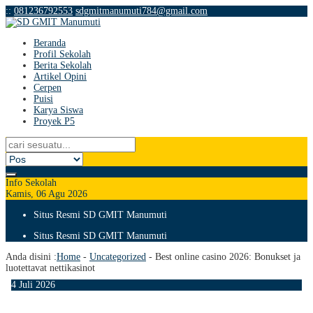
:
:
081236792553
sdgmitmanumuti784@gmail.com
Beranda
Profil Sekolah
Berita Sekolah
Artikel Opini
Cerpen
Puisi
Karya Siswa
Proyek P5
Info Sekolah
Kamis, 06 Agu 2026
Situs Resmi SD GMIT Manumuti
Situs Resmi SD GMIT Manumuti
Anda disini :
Home
-
Uncategorized
-
Best online casino 2026: Bonukset ja
luotettavat nettikasinot
4
Juli
2026