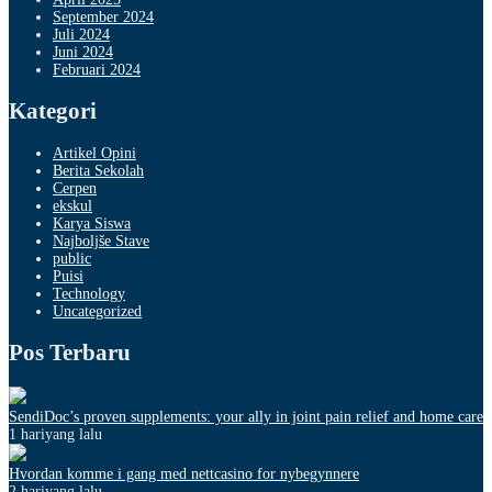
September 2024
Juli 2024
Juni 2024
Februari 2024
Kategori
Artikel Opini
Berita Sekolah
Cerpen
ekskul
Karya Siswa
Najboljše Stave
public
Puisi
Technology
Uncategorized
Pos Terbaru
SendiDoc’s proven supplements: your ally in joint pain relief and home care
1 hariyang lalu
Hvordan komme i gang med nettcasino for nybegynnere
2 hariyang lalu