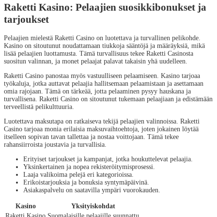
Raketti Kasino: Pelaajien suosikkibonukset ja
tarjoukset
Pelaajien mielestä Raketti Casino on luotettava ja turvallinen pelikohde.
Kasino on sitoutunut noudattamaan tiukkoja sääntöjä ja määräyksiä, mikä
lisää pelaajien luottamusta. Tämä turvallisuus tekee Raketti Casinosta
suositun valinnan, ja monet pelaajat palavat takaisin yhä uudelleen.
Raketti Casino panostaa myös vastuulliseen pelaamiseen. Kasino tarjoaa
työkaluja, jotka auttavat pelaajia hallitsemaan pelaamistaan ja asettamaan
omia rajojaan. Tämä on tärkeää, jotta pelaaminen pysyy hauskana ja
turvallisena. Raketti Casino on sitoutunut tukemaan pelaajiaan ja edistämään
terveellistä pelikulttuuria.
Luotettava maksutapa on ratkaiseva tekijä pelaajien valinnoissa. Raketti
Casino tarjoaa monia erilaisia maksuvaihtoehtoja, joten jokainen löytää
itselleen sopivan tavan tallettaa ja nostaa voittojaan. Tämä tekee
rahansiirroista joustavia ja turvallisia.
Erityiset tarjoukset ja kampanjat, jotka houkuttelevat pelaajia.
Yksinkertainen ja nopea rekisteröitymisprosessi.
Laaja valikoima pelejä eri kategorioissa.
Erikoistarjouksia ja bonuksia syntymäpäivinä.
Asiakaspalvelu on saatavilla ympäri vuorokauden.
Kasino
Yksityiskohdat
Raketti Kasino
Suomalaisille pelaajille suunnattu