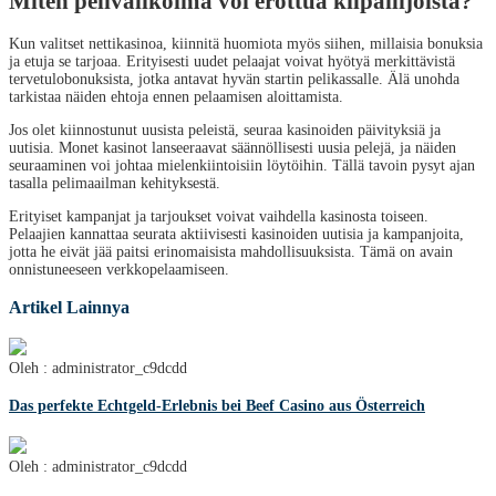
Miten pelivalikoima voi erottua kilpailijoista?
Kun valitset nettikasinoa, kiinnitä huomiota myös siihen, millaisia bonuksia
ja etuja se tarjoaa. Erityisesti uudet pelaajat voivat hyötyä merkittävistä
tervetulobonuksista, jotka antavat hyvän startin pelikassalle. Älä unohda
tarkistaa näiden ehtoja ennen pelaamisen aloittamista.
Jos olet kiinnostunut uusista peleistä, seuraa kasinoiden päivityksiä ja
uutisia. Monet kasinot lanseeraavat säännöllisesti uusia pelejä, ja näiden
seuraaminen voi johtaa mielenkiintoisiin löytöihin. Tällä tavoin pysyt ajan
tasalla pelimaailman kehityksestä.
Erityiset kampanjat ja tarjoukset voivat vaihdella kasinosta toiseen.
Pelaajien kannattaa seurata aktiivisesti kasinoiden uutisia ja kampanjoita,
jotta he eivät jää paitsi erinomaisista mahdollisuuksista. Tämä on avain
onnistuneeseen verkkopelaamiseen.
Artikel Lainnya
Oleh : administrator_c9dcdd
Das perfekte Echtgeld-Erlebnis bei Beef Casino aus Österreich
Oleh : administrator_c9dcdd