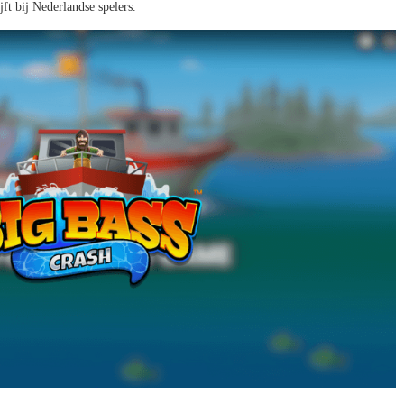
jft bij Nederlandse spelers.