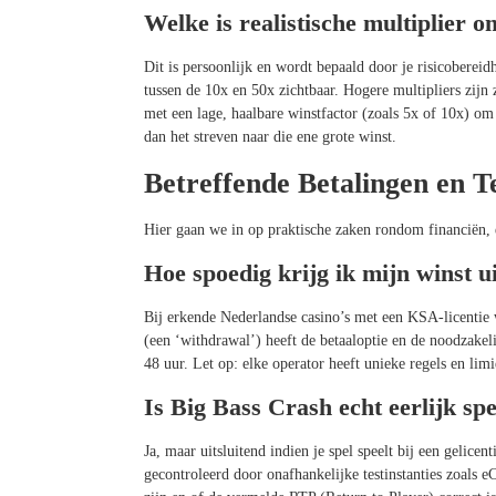
Welke is realistische multiplier o
Dit is persoonlijk en wordt bepaald door je risicobereid
tussen de 10x en 50x zichtbaar. Hogere multipliers zijn 
met een lage, haalbare winstfactor (zoals 5x of 10x) o
dan het streven naar die ene grote winst.
Betreffende Betalingen en T
Hier gaan we in op praktische zaken rondom financiën, e
Hoe spoedig krijg ik mijn winst u
Bij erkende Nederlandse casino’s met een KSA-licentie w
(een ‘withdrawal’) heeft de betaaloptie en de noodzake
48 uur. Let op: elke operator heeft unieke regels en lim
Is Big Bass Crash echt eerlijk spe
Ja, maar uitsluitend indien je spel speelt bij een geli
gecontroleerd door onafhankelijke testinstanties zoals 