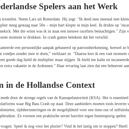
derlandse Spelers aan het Werk
n triomfen. Neem Lars uit Rotterdam. Hij zegt: “Ik deed mee meestal met klein
plier steeg gestaag naar 50x – mijn hart klopte in mijn keel. Ik drukte op ‘inca
nekick. Met die winst was ik in staat een nieuwe racefiets bemachtigen.” Zijn v
 juiste moment te drukken. In crash games betekent dat het verschil.
anteerde een persoonlijke aanpak gebaseerd op patroonherkenning, hoewel ze b
paar rondjes zonder mee te doen,” verklaart ze. “Daarna kies ik een vast moment 
 een goede dag hield de multiplier maar stijgen. Ik hield me kalm en incasseerde
n extra vakantie in de Ardennen.” Haar ervaring laat zien dat een beheerste aan
 in de Hollandse Context
 mede door de strenge regels van de Kansspelautoriteit (KSA). Het is essentiee
e platforms waar Big Bass Crash op staat. Deze aanbieders moeten tools leveren
slimieten, tijdsherinneringen en de mogelijkheid voor een time-out of zelfuitslu
gebruiken. Ze vormen een praktische eerste barrière tegen buitensporig spelen.
 vragen: Speel ik nog voor het plezier? Vind ik het lastig om te stoppen? Heeft