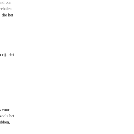
and een
erhalen
 die het
 rij. Het
s voor
zoals het
ebben,