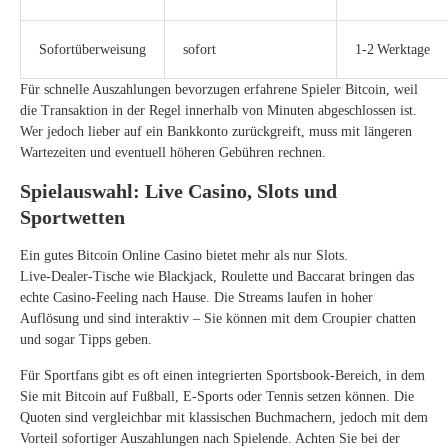
Sofortüberweisung
sofort
1‑2 Werktage
Für schnelle Auszahlungen bevorzugen erfahrene Spieler Bitcoin, weil
die Transaktion in der Regel innerhalb von Minuten abgeschlossen ist.
Wer jedoch lieber auf ein Bankkonto zurückgreift, muss mit längeren
Wartezeiten und eventuell höheren Gebühren rechnen.
Spielauswahl: Live Casino, Slots und
Sportwetten
Ein gutes Bitcoin Online Casino bietet mehr als nur Slots.
Live‑Dealer‑Tische wie Blackjack, Roulette und Baccarat bringen das
echte Casino‑Feeling nach Hause. Die Streams laufen in hoher
Auflösung und sind interaktiv – Sie können mit dem Croupier chatten
und sogar Tipps geben.
Für Sportfans gibt es oft einen integrierten Sportsbook‑Bereich, in dem
Sie mit Bitcoin auf Fußball, E‑Sports oder Tennis setzen können. Die
Quoten sind vergleichbar mit klassischen Buchmachern, jedoch mit dem
Vorteil sofortiger Auszahlungen nach Spielende. Achten Sie bei der