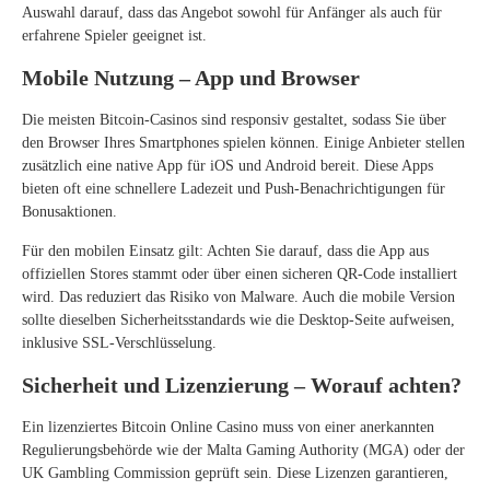
Auswahl darauf, dass das Angebot sowohl für Anfänger als auch für
erfahrene Spieler geeignet ist.
Mobile Nutzung – App und Browser
Die meisten Bitcoin‑Casinos sind responsiv gestaltet, sodass Sie über
den Browser Ihres Smartphones spielen können. Einige Anbieter stellen
zusätzlich eine native App für iOS und Android bereit. Diese Apps
bieten oft eine schnellere Ladezeit und Push‑Benachrichtigungen für
Bonusaktionen.
Für den mobilen Einsatz gilt: Achten Sie darauf, dass die App aus
offiziellen Stores stammt oder über einen sicheren QR‑Code installiert
wird. Das reduziert das Risiko von Malware. Auch die mobile Version
sollte dieselben Sicherheitsstandards wie die Desktop‑Seite aufweisen,
inklusive SSL‑Verschlüsselung.
Sicherheit und Lizenzierung – Worauf achten?
Ein lizenziertes Bitcoin Online Casino muss von einer anerkannten
Regulierungsbehörde wie der Malta Gaming Authority (MGA) oder der
UK Gambling Commission geprüft sein. Diese Lizenzen garantieren,