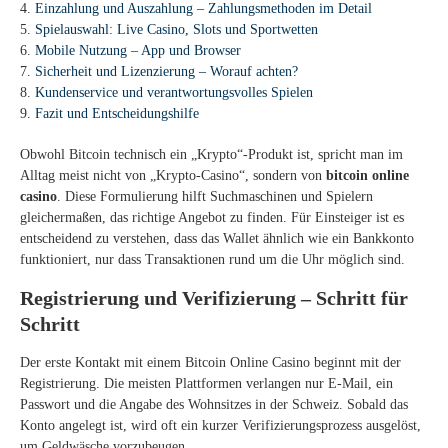
Einzahlung und Auszahlung – Zahlungsmethoden im Detail
Spielauswahl: Live Casino, Slots und Sportwetten
Mobile Nutzung – App und Browser
Sicherheit und Lizenzierung – Worauf achten?
Kundenservice und verantwortungsvolles Spielen
Fazit und Entscheidungshilfe
Obwohl Bitcoin technisch ein „Krypto“-Produkt ist, spricht man im
Alltag meist nicht von „Krypto‑Casino“, sondern von
bitcoin online
casino
. Diese Formulierung hilft Suchmaschinen und Spielern
gleichermaßen, das richtige Angebot zu finden. Für Einsteiger ist es
entscheidend zu verstehen, dass das Wallet ähnlich wie ein Bankkonto
funktioniert, nur dass Transaktionen rund um die Uhr möglich sind.
Registrierung und Verifizierung – Schritt für
Schritt
Der erste Kontakt mit einem Bitcoin Online Casino beginnt mit der
Registrierung. Die meisten Plattformen verlangen nur E‑Mail, ein
Passwort und die Angabe des Wohnsitzes in der Schweiz. Sobald das
Konto angelegt ist, wird oft ein kurzer Verifizierungsprozess ausgelöst,
um Geldwäsche vorzubeugen.