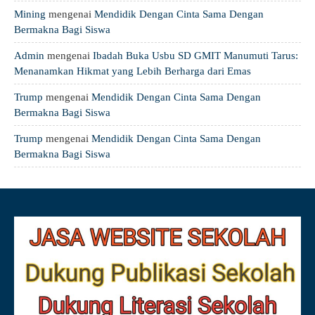
Mining
mengenai
Mendidik Dengan Cinta Sama Dengan
Bermakna Bagi Siswa
Admin
mengenai
Ibadah Buka Usbu SD GMIT Manumuti Tarus:
Menanamkan Hikmat yang Lebih Berharga dari Emas
Trump
mengenai
Mendidik Dengan Cinta Sama Dengan
Bermakna Bagi Siswa
Trump
mengenai
Mendidik Dengan Cinta Sama Dengan
Bermakna Bagi Siswa