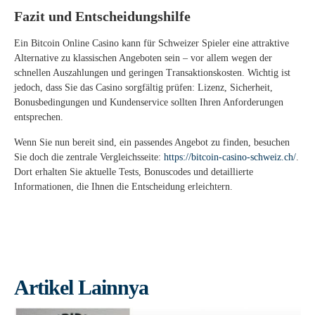
Fazit und Entscheidungshilfe
Ein Bitcoin Online Casino kann für Schweizer Spieler eine attraktive
Alternative zu klassischen Angeboten sein – vor allem wegen der
schnellen Auszahlungen und geringen Transaktionskosten. Wichtig ist
jedoch, dass Sie das Casino sorgfältig prüfen: Lizenz, Sicherheit,
Bonusbedingungen und Kundenservice sollten Ihren Anforderungen
entsprechen.
Wenn Sie nun bereit sind, ein passendes Angebot zu finden, besuchen
Sie doch die zentrale Vergleichsseite:
https://bitcoin-casino-schweiz.ch/
.
Dort erhalten Sie aktuelle Tests, Bonuscodes und detaillierte
Informationen, die Ihnen die Entscheidung erleichtern.
Artikel Lainnya