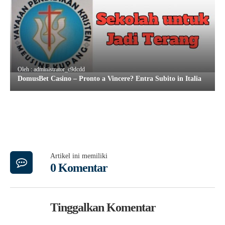
Oleh : administrator_c9dcdd
DomusBet Casino – Pronto a Vincere? Entra Subito in Italia
Artikel ini memiliki
0 Komentar
Tinggalkan Komentar