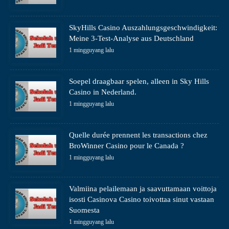
SkyHills Casino Auszahlungsgeschwindigkeit:
Meine 3-Test-Analyse aus Deutschland
1 mingguyang lalu
Soepel draagbaar spelen, alleen in Sky Hills
Casino in Nederland.
1 mingguyang lalu
Quelle durée prennent les transactions chez
BroWinner Casino pour le Canada ?
1 mingguyang lalu
Valmiina pelailemaan ja saavuttamaan voittoja
isosti Casinova Casino toivottaa sinut vastaan
Suomesta
1 mingguyang lalu