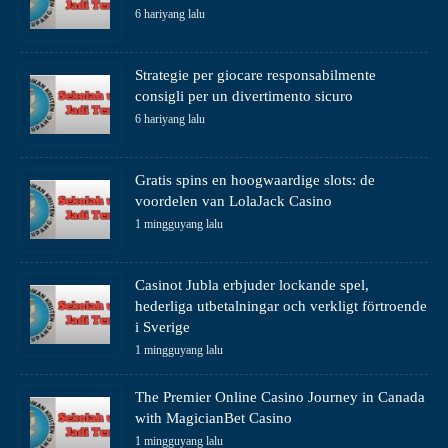
6 hariyang lalu
Strategie per giocare responsabilmente
consigli per un divertimento sicuro
6 hariyang lalu
Gratis spins en hoogwaardige slots: de
voordelen van LolaJack Casino
1 mingguyang lalu
Casinot Jubla erbjuder lockande spel,
hederliga utbetalningar och verkligt förtroende
i Sverige
1 mingguyang lalu
The Premier Online Casino Journey in Canada
with MagicianBet Casino
1 mingguyang lalu