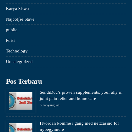
Karya Siswa
Najboljše Stave
public
Puisi
Technology
Uncategorized
Pos Terbaru
SendiDoc’s proven supplements: your ally in
joint pain relief and home care
5 hariyang lalu
Hvordan komme i gang med nettcasino for
nybegynnere