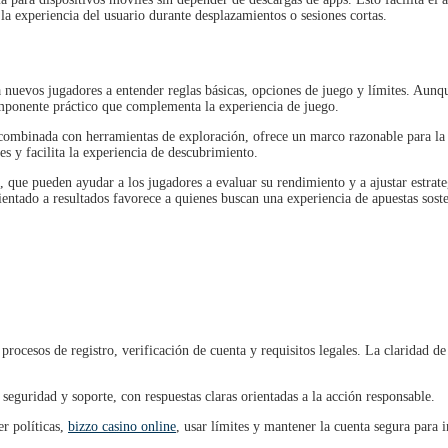
la experiencia del usuario durante desplazamientos o sesiones cortas.
nuevos jugadores a entender reglas básicas, opciones de juego y límites. Aunque
omponente práctico que complementa la experiencia de juego.
o, combinada con herramientas de exploración, ofrece un marco razonable para la
es y facilita la experiencia de descubrimiento.
 que pueden ayudar a los jugadores a evaluar su rendimiento y a ajustar estrateg
entado a resultados favorece a quienes buscan una experiencia de apuestas soste
rocesos de registro, verificación de cuenta y requisitos legales. La claridad d
seguridad y soporte, con respuestas claras orientadas a la acción responsable.
er políticas,
bizzo casino online
, usar límites y mantener la cuenta segura para 