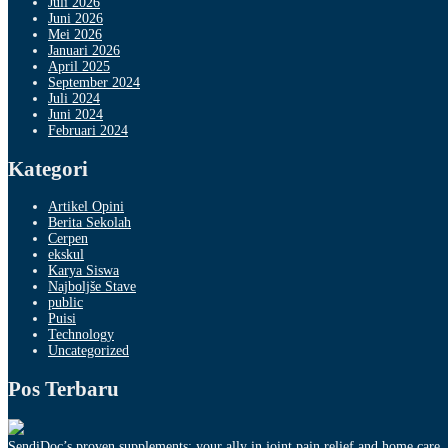
Juli 2026
Juni 2026
Mei 2026
Januari 2026
April 2025
September 2024
Juli 2024
Juni 2024
Februari 2024
Kategori
Artikel Opini
Berita Sekolah
Cerpen
ekskul
Karya Siswa
Najboljše Stave
public
Puisi
Technology
Uncategorized
Pos Terbaru
SendiDoc’s proven supplements: your ally in joint pain relief and home care