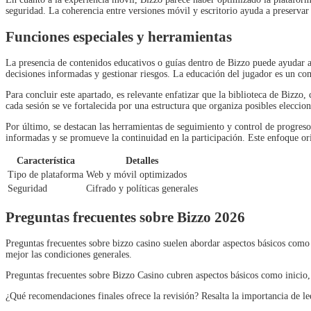
seguridad. La coherencia entre versiones móvil y escritorio ayuda a preservar 
Funciones especiales y herramientas
La presencia de contenidos educativos o guías dentro de Bizzo puede ayudar a 
decisiones informadas y gestionar riesgos. La educación del jugador es un c
Para concluir este apartado, es relevante enfatizar que la biblioteca de Bizz
cada sesión se ve fortalecida por una estructura que organiza posibles eleccion
Por último, se destacan las herramientas de seguimiento y control de progreso,
informadas y se promueve la continuidad en la participación. Este enfoque ori
Característica
Detalles
Tipo de plataforma
Web y móvil optimizados
Seguridad
Cifrado y políticas generales
Preguntas frecuentes sobre Bizzo 2026
Preguntas frecuentes sobre bizzo casino suelen abordar aspectos básicos como p
mejor las condiciones generales.
Preguntas frecuentes sobre Bizzo Casino cubren aspectos básicos como inicio, 
¿Qué recomendaciones finales ofrece la revisión? Resalta la importancia de le