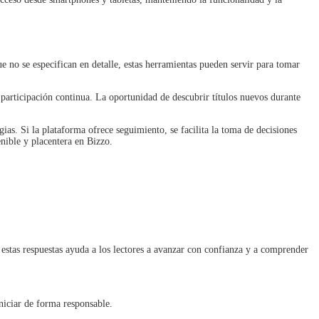
 no se especifican en detalle, estas herramientas pueden servir para tomar
 participación continua. La oportunidad de descubrir títulos nuevos durante
ias. Si la plataforma ofrece seguimiento, se facilita la toma de decisiones
nible y placentera en Bizzo.
e estas respuestas ayuda a los lectores a avanzar con confianza y a comprender
iniciar de forma responsable.