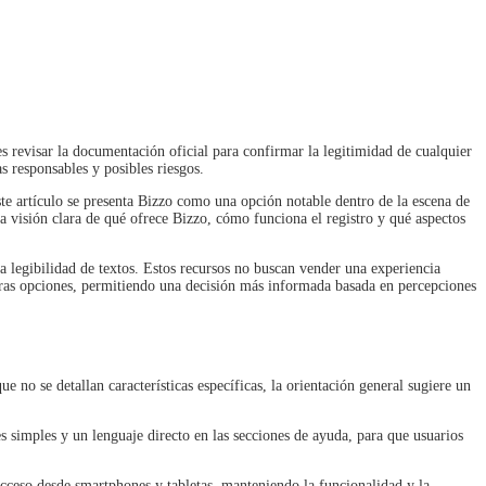
res revisar la documentación oficial para confirmar la legitimidad de cualquier
s responsables y posibles riesgos.
te artículo se presenta Bizzo como una opción notable dentro de la escena de
na visión clara de qué ofrece Bizzo, cómo funciona el registro y qué aspectos
a legibilidad de textos. Estos recursos no buscan vender una experiencia
y otras opciones, permitiendo una decisión más informada basada en percepciones
 no se detallan características específicas, la orientación general sugiere un
s simples y un lenguaje directo en las secciones de ayuda, para que usuarios
acceso desde smartphones y tabletas, manteniendo la funcionalidad y la