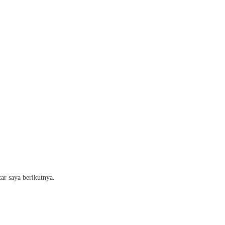
ar saya berikutnya.