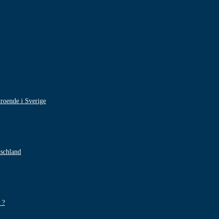
troende i Sverige
tschland
 ?