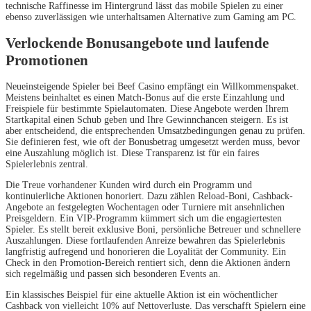
technische Raffinesse im Hintergrund lässt das mobile Spielen zu einer
ebenso zuverlässigen wie unterhaltsamen Alternative zum Gaming am PC.
Verlockende Bonusangebote und laufende
Promotionen
Neueinsteigende Spieler bei Beef Casino empfängt ein Willkommenspaket.
Meistens beinhaltet es einen Match-Bonus auf die erste Einzahlung und
Freispiele für bestimmte Spielautomaten. Diese Angebote werden Ihrem
Startkapital einen Schub geben und Ihre Gewinnchancen steigern. Es ist
aber entscheidend, die entsprechenden Umsatzbedingungen genau zu prüfen.
Sie definieren fest, wie oft der Bonusbetrag umgesetzt werden muss, bevor
eine Auszahlung möglich ist. Diese Transparenz ist für ein faires
Spielerlebnis zentral.
Die Treue vorhandener Kunden wird durch ein Programm und
kontinuierliche Aktionen honoriert. Dazu zählen Reload-Boni, Cashback-
Angebote an festgelegten Wochentagen oder Turniere mit ansehnlichen
Preisgeldern. Ein VIP-Programm kümmert sich um die engagiertesten
Spieler. Es stellt bereit exklusive Boni, persönliche Betreuer und schnellere
Auszahlungen. Diese fortlaufenden Anreize bewahren das Spielerlebnis
langfristig aufregend und honorieren die Loyalität der Community. Ein
Check in den Promotion-Bereich rentiert sich, denn die Aktionen ändern
sich regelmäßig und passen sich besonderen Events an.
Ein klassisches Beispiel für eine aktuelle Aktion ist ein wöchentlicher
Cashback von vielleicht 10% auf Nettoverluste. Das verschafft Spielern eine