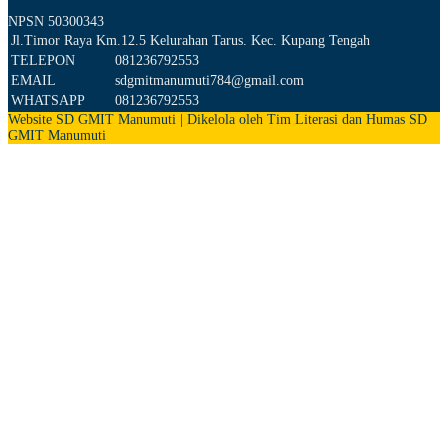
NPSN
50300343
Jl.Timor Raya Km.12.5 Kelurahan Tarus. Kec. Kupang Tengah
TELEPON
081236792553
EMAIL
sdgmitmanumuti784@gmail.com
WHATSAPP
081236792553
Website SD GMIT Manumuti | Dikelola oleh Tim Literasi dan Humas SD
GMIT Manumuti