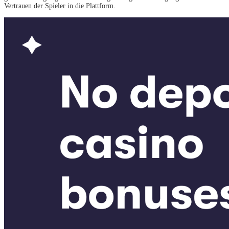
Vertrauen der Spieler in die Plattform.