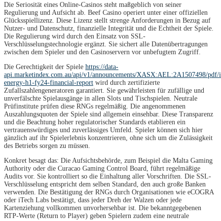
Die Seriosität eines Online-Casinos steht maßgeblich von seiner
Regulierung und Aufsicht ab. Beef Casino operiert unter einer offiziellen
Glücksspiellizenz. Diese Lizenz stellt strenge Anforderungen in Bezug auf
Nutzer- und Datenschutz, finanzielle Integrität und die Echtheit der Spiele.
Die Regulierung wird durch den Einsatz von SSL-
Verschlüsselungstechnologie ergänzt. Sie sichert alle Datenübertragungen
zwischen dem Spieler und den Casinoservern vor unbefugtem Zugriff.
Die Gerechtigkeit der Spiele
https://data-
api.marketindex.com.au/api/v1/announcements/XASX:AEL:2A1507498/pdf/in
energy-h1-fy24-financial-report
wird durch zertifizierte
Zufallszahlengeneratoren garantiert. Sie gewährleisten für zufällige und
unverfälschte Spielausgänge in allen Slots und Tischspielen. Neutrale
Prüfinstitute prüfen diese RNGs regelmäßig. Die angenommenen
Auszahlungsquoten der Spiele sind allgemein einsehbar. Diese Transparenz
und die Beachtung hoher regulatorischer Standards etablieren ein
vertrauenswürdiges und zuverlässiges Umfeld. Spieler können sich hier
gänzlich auf ihr Spielerlebnis konzentrieren, ohne sich um die Zulässigkeit
des Betriebs sorgen zu müssen.
Konkret besagt das: Die Aufsichtsbehörde, zum Beispiel die Malta Gaming
Authority oder die Curacao Gaming Control Board, führt regelmäßige
Audits vor. Sie kontrolliert so die Einhaltung aller Vorschriften. Die SSL-
Verschlüsselung entspricht dem selben Standard, den auch große Banken
verwenden. Die Bestätigung der RNGs durch Organisationen wie eCOGRA
oder iTech Labs bestätigt, dass jeder Dreh der Walzen oder jede
Kartenziehung vollkommen unvorhersehbar ist. Die bekanntgegebenen
RTP-Werte (Return to Player) geben Spielern zudem eine neutrale