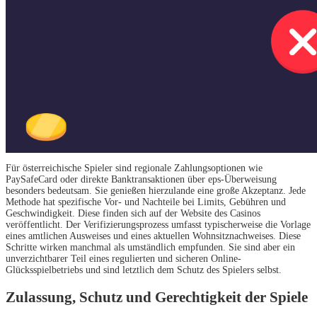
Für österreichische Spieler sind regionale Zahlungsoptionen wie
PaySafeCard oder direkte Banktransaktionen über eps-Überweisung
besonders bedeutsam. Sie genießen hierzulande eine große Akzeptanz. Jede
Methode hat spezifische Vor- und Nachteile bei Limits, Gebühren und
Geschwindigkeit. Diese finden sich auf der Website des Casinos
veröffentlicht. Der Verifizierungsprozess umfasst typischerweise die Vorlage
eines amtlichen Ausweises und eines aktuellen Wohnsitznachweises. Diese
Schritte wirken manchmal als umständlich empfunden. Sie sind aber ein
unverzichtbarer Teil eines regulierten und sicheren Online-
Glücksspielbetriebs und sind letztlich dem Schutz des Spielers selbst.
Zulassung, Schutz und Gerechtigkeit der Spiele