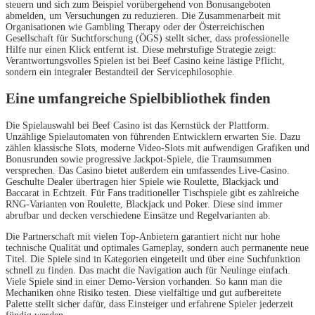
steuern und sich zum Beispiel vorübergehend von Bonusangeboten
abmelden, um Versuchungen zu reduzieren. Die Zusammenarbeit mit
Organisationen wie Gambling Therapy oder der Österreichischen
Gesellschaft für Suchtforschung (ÖGS) stellt sicher, dass professionelle
Hilfe nur einen Klick entfernt ist. Diese mehrstufige Strategie zeigt:
Verantwortungsvolles Spielen ist bei Beef Casino keine lästige Pflicht,
sondern ein integraler Bestandteil der Servicephilosophie.
Eine umfangreiche Spielbibliothek finden
Die Spielauswahl bei Beef Casino ist das Kernstück der Plattform.
Unzählige Spielautomaten von führenden Entwicklern erwarten Sie. Dazu
zählen klassische Slots, moderne Video-Slots mit aufwendigen Grafiken und
Bonusrunden sowie progressive Jackpot-Spiele, die Traumsummen
versprechen. Das Casino bietet außerdem ein umfassendes Live-Casino.
Geschulte Dealer übertragen hier Spiele wie Roulette, Blackjack und
Baccarat in Echtzeit. Für Fans traditioneller Tischspiele gibt es zahlreiche
RNG-Varianten von Roulette, Blackjack und Poker. Diese sind immer
abrufbar und decken verschiedene Einsätze und Regelvarianten ab.
Die Partnerschaft mit vielen Top-Anbietern garantiert nicht nur hohe
technische Qualität und optimales Gameplay, sondern auch permanente neue
Titel. Die Spiele sind in Kategorien eingeteilt und über eine Suchfunktion
schnell zu finden. Das macht die Navigation auch für Neulinge einfach.
Viele Spiele sind in einer Demo-Version vorhanden. So kann man die
Mechaniken ohne Risiko testen. Diese vielfältige und gut aufbereitete
Palette stellt sicher dafür, dass Einsteiger und erfahrene Spieler jederzeit