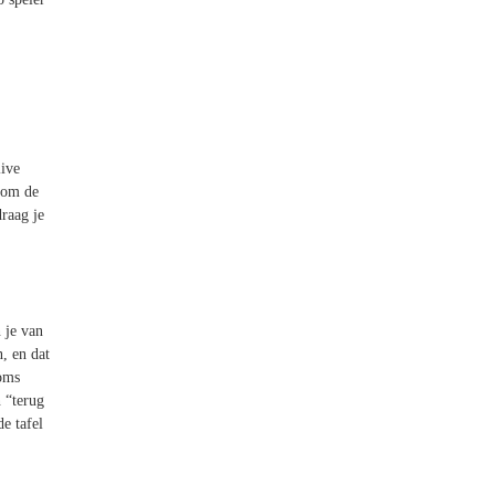
live
n om de
draag je
 je van
, en dat
soms
n “terug
de tafel