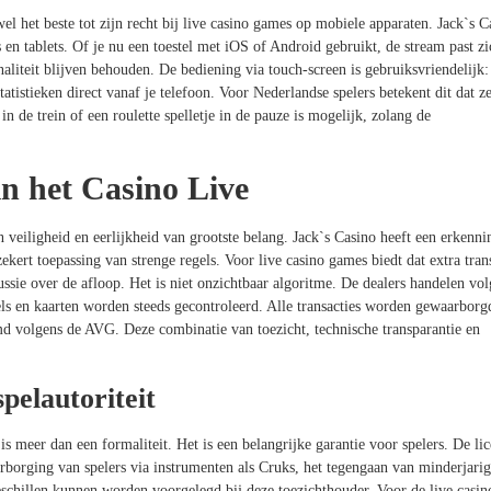
el het beste tot zijn recht bij live casino games op mobiele apparaten. Jack`s C
en tablets. Of je nu een toestel met iOS of Android gebruikt, de stream past zi
aliteit blijven behouden. De bediening via touch-screen is gebruiksvriendelijk:
statistieken direct vanaf je telefoon. Voor Nederlandse spelers betekent dit dat ze
n de trein of een roulette spelletje in de pauze is mogelijk, zolang de
in het Casino Live
n veiligheid en eerlijkheid van grootste belang. Jack`s Casino heeft een erkenn
ekert toepassing van strenge regels. Voor live casino games biedt dat extra tran
cussie over de afloop. Het is niet onzichtbaar algoritme. De dealers handelen vo
fels en kaarten worden steeds gecontroleerd. Alle transacties worden gewaarbor
d volgens de AVG. Deze combinatie van toezicht, technische transparantie en
pelautoriteit
 meer dan een formaliteit. Het is een belangrijke garantie voor spelers. De lic
aarborging van spelers via instrumenten als Cruks, het tegengaan van minderjari
eschillen kunnen worden voorgelegd bij deze toezichthouder. Voor de live casin