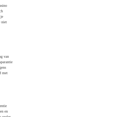
asino
ch
 je
 niet
ing van
sparantie
lgens
gd met
entie
gen en
o speler