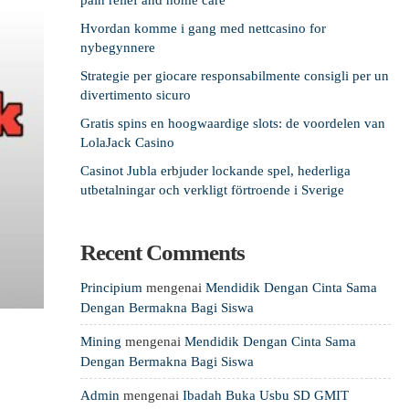
pain relief and home care
Hvordan komme i gang med nettcasino for
nybegynnere
Strategie per giocare responsabilmente consigli per un
divertimento sicuro
Gratis spins en hoogwaardige slots: de voordelen van
LolaJack Casino
Casinot Jubla erbjuder lockande spel, hederliga
utbetalningar och verkligt förtroende i Sverige
Recent Comments
Principium
mengenai
Mendidik Dengan Cinta Sama
Dengan Bermakna Bagi Siswa
Mining
mengenai
Mendidik Dengan Cinta Sama
Dengan Bermakna Bagi Siswa
Admin
mengenai
Ibadah Buka Usbu SD GMIT