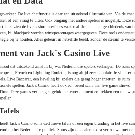
hat en Data
gsverkeer. De live chatfunctie is daar een uitstekend illustratie van. Via de chat
nsen of een vraag te uiten. Ook omgang met andere spelers is mogelijk. Deze so
t laten zien de live casino interfaces vaak real-time data en geschiedenis van he
msten, bij blackjack worden winstpercentages weergegeven. Deze tools onderste
tegie bij te houden. Alles gebeurt in hetzelfde beeld, zonder de stream te versto
ment van Jack`s Casino Live
nbod dat uitstekend aansluit bij wat Nederlandse spelers verlangen. De basis sp
European, French en Lightning Roulette, is nog altijd zeer populair. Je vindt er 
els. Live Baccarat, een lieveling bij spelers die graag hoger inzetten, is ruim
tionele spellen. Jack`s Casino heeft ook een breed scala aan live game shows.
ime. Deze games vermengen geluk met entertainment en trekken een nieuw pu
spellen.
Tafels
heeft Jack`s Casino soms exclusieve tafels of een eigen branding in het live cas
estemd op het Nederlandse publiek. Soms zijn de dealers extra vertrouwd met de