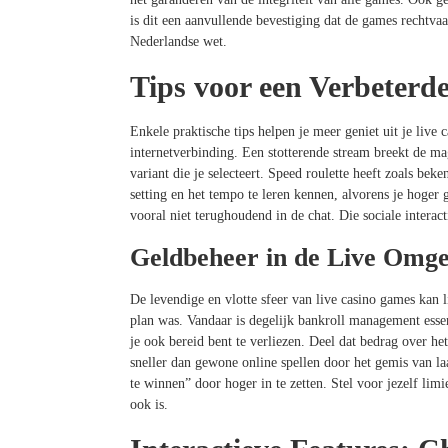
is dit een aanvullende bevestiging dat de games rechtv
Nederlandse wet.
Tips voor een Verbeterde
Enkele praktische tips helpen je meer geniet uit je live
internetverbinding. Een stotterende stream breekt de magi
variant die je selecteert. Speed roulette heeft zoals bek
setting en het tempo te leren kennen, alvorens je hoger g
vooral niet terughoudend in de chat. Die sociale interac
Geldbeheer in de Live Omg
De levendige en vlotte sfeer van live casino games kan l
plan was. Vandaar is degelijk bankroll management essent
je ook bereid bent te verliezen. Deel dat bedrag over het
sneller dan gewone online spellen door het gemis van laa
te winnen” door hoger in te zetten. Stel voor jezelf limi
ook is.