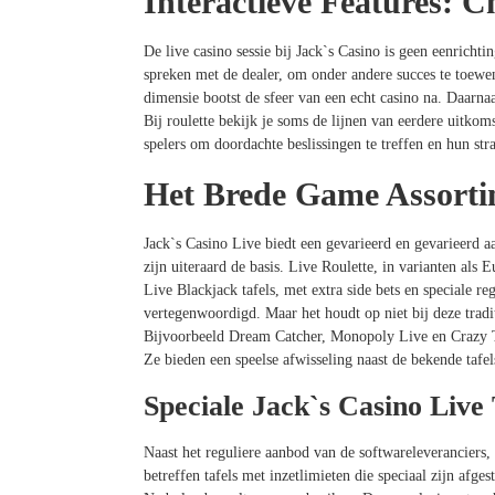
Interactieve Features: C
De live casino sessie bij Jack`s Casino is geen eenrichtin
spreken met de dealer, om onder andere succes te toewe
dimensie bootst de sfeer van een echt casino na. Daarnaas
Bij roulette bekijk je soms de lijnen van eerdere uitko
spelers om doordachte beslissingen te treffen en hun stra
Het Brede Game Assorti
Jack`s Casino Live biedt een gevarieerd en gevarieerd aa
zijn uiteraard de basis. Live Roulette, in varianten als 
Live Blackjack tafels, met extra side bets en speciale reg
vertegenwoordigd. Maar het houdt op niet bij deze tradi
Bijvoorbeeld Dream Catcher, Monopoly Live en Crazy T
Ze bieden een speelse afwisseling naast de bekende tafel
Speciale Jack`s Casino Live 
Naast het reguliere aanbod van de softwareleveranciers, 
betreffen tafels met inzetlimieten die speciaal zijn afg