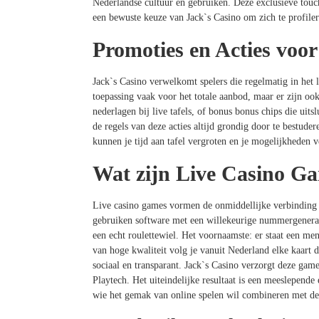
Nederlandse cultuur en gebruiken. Deze exclusieve touch
een bewuste keuze van Jack`s Casino om zich te profile
Promoties en Acties voor
Jack`s Casino verwelkomt spelers die regelmatig in het
toepassing vaak voor het totale aanbod, maar er zijn ook
nederlagen bij live tafels, of bonus bonus chips die uit
de regels van deze acties altijd grondig door te bestude
kunnen je tijd aan tafel vergroten en je mogelijkheden v
Wat zijn Live Casino Ga
Live casino games vormen de onmiddellijke verbinding t
gebruiken software met een willekeurige nummergenerator
een echt roulettewiel. Het voornaamste: er staat een men
van hoge kwaliteit volg je vanuit Nederland elke kaart di
sociaal en transparant. Jack`s Casino verzorgt deze gam
Playtech. Het uiteindelijke resultaat is een meeslepende
wie het gemak van online spelen wil combineren met de 