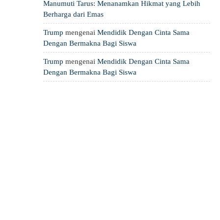
Manumuti Tarus: Menanamkan Hikmat yang Lebih
Berharga dari Emas
Trump
mengenai
Mendidik Dengan Cinta Sama
Dengan Bermakna Bagi Siswa
Trump
mengenai
Mendidik Dengan Cinta Sama
Dengan Bermakna Bagi Siswa