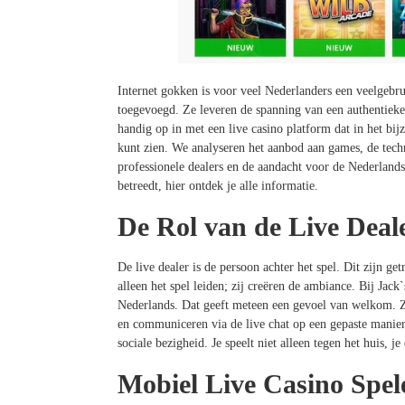
Internet gokken is voor veel Nederlanders een veelgebru
toegevoegd. Ze leveren de spanning van een authentieke
handig op in met een live casino platform dat in het bij
kunt zien. We analyseren het aanbod aan games, de techn
professionele dealers en de aandacht voor de Nederlands
betreedt, hier ontdek je alle informatie.
De Rol van de Live Dea
De live dealer is de persoon achter het spel. Dit zijn 
alleen het spel leiden; zij creëren de ambiance. Bij Jac
Nederlands. Dat geeft meteen een gevoel van welkom. Z
en communiceren via de live chat op een gepaste manier 
sociale bezigheid. Je speelt niet alleen tegen het huis, j
Mobiel Live Casino Spel