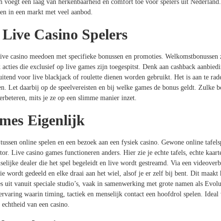
 voegt een laag van herkenbaarheid en comfort toe voor spelers uit Nederland.
ren in een markt met veel aanbod.
 Live Casino Spelers
 live casino meedoen met specifieke bonussen en promoties. Welkomstbonussen 
 acties die exclusief op live games zijn toegespitst. Denk aan cashback aanbied
sluitend voor live blackjack of roulette dienen worden gebruikt. Het is aan te ra
ren. Let daarbij op de speelvereisten en bij welke games de bonus geldt. Zulke 
erbeteren, mits je ze op een slimme manier inzet.
mes Eigenlijk
ussen online spelen en een bezoek aan een fysiek casino. Gewone online tafels
. Live casino games functioneren anders. Hier zie je echte tafels, echte kaart
selijke dealer die het spel begeleidt en live wordt gestreamd. Via een videover
e wordt gedeeld en elke draai aan het wiel, alsof je er zelf bij bent. Dit maakt 
es uit vanuit speciale studio’s, vaak in samenwerking met grote namen als Evolu
 ervaring waarin timing, tactiek en menselijk contact een hoofdrol spelen. Ideal
echtheid van een casino.