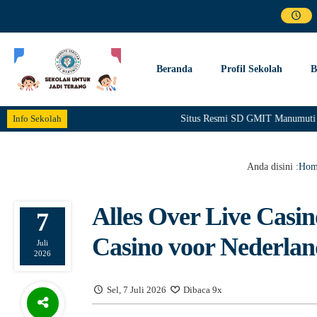
Beranda
Profil Sekolah
B
Info Sekolah
Situs Resmi SD GMIT Manumuti
Anda disini :
Hom
Alles Over Live Casin
7
Casino voor Nederla
Juli
2026
Sel, 7 Juli 2026
Dibaca 9x