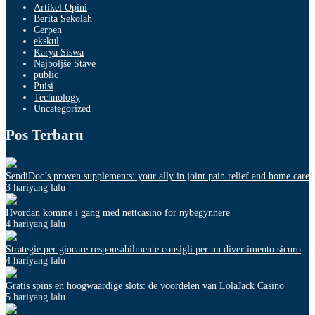
Artikel Opini
Berita Sekolah
Cerpen
ekskul
Karya Siswa
Najboljše Stave
public
Puisi
Technology
Uncategorized
Pos Terbaru
SendiDoc’s proven supplements: your ally in joint pain relief and home care
3 hariyang lalu
Hvordan komme i gang med nettcasino for nybegynnere
4 hariyang lalu
Strategie per giocare responsabilmente consigli per un divertimento sicuro
4 hariyang lalu
Gratis spins en hoogwaardige slots: de voordelen van LolaJack Casino
5 hariyang lalu