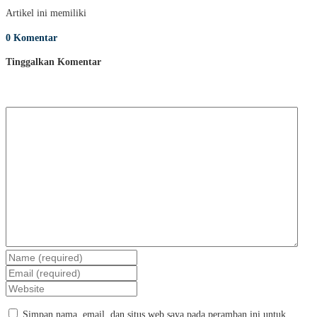
Artikel ini memiliki
0 Komentar
Tinggalkan Komentar
Simpan nama, email, dan situs web saya pada peramban ini untuk