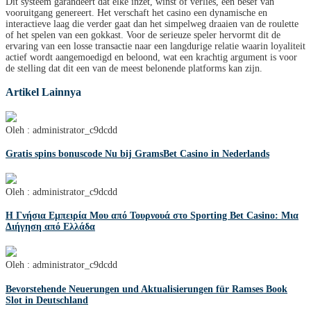
Dit systeem garandeert dat elke inzet, winst of verlies, een besef van
vooruitgang genereert. Het verschaft het casino een dynamische en
interactieve laag die verder gaat dan het simpelweg draaien van de roulette
of het spelen van een gokkast. Voor de serieuze speler hervormt dit de
ervaring van een losse transactie naar een langdurige relatie waarin loyaliteit
actief wordt aangemoedigd en beloond, wat een krachtig argument is voor
de stelling dat dit een van de meest belonende platforms kan zijn.
Artikel Lainnya
Oleh : administrator_c9dcdd
Gratis spins bonuscode Nu bij GramsBet Casino in Nederlands
Oleh : administrator_c9dcdd
Η Γνήσια Εμπειρία Μου από Τουρνουά στο Sporting Bet Casino: Μια
Διήγηση από Ελλάδα
Oleh : administrator_c9dcdd
Bevorstehende Neuerungen und Aktualisierungen für Ramses Book
Slot in Deutschland