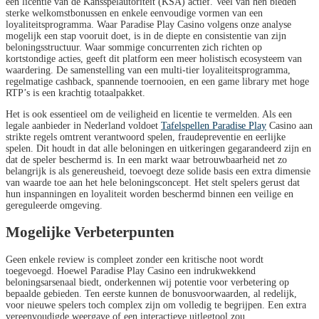
een licentie van de Kansspelautoriteit (KSA) actief. Veel van hen bieden
sterke welkomstbonussen en enkele eenvoudige vormen van een
loyaliteitsprogramma. Waar Paradise Play Casino volgens onze analyse
mogelijk een stap vooruit doet, is in de diepte en consistentie van zijn
beloningsstructuur. Waar sommige concurrenten zich richten op
kortstondige acties, geeft dit platform een meer holistisch ecosysteem van
waardering. De samenstelling van een multi-tier loyaliteitsprogramma,
regelmatige cashback, spannende toernooien, en een game library met hoge
RTP’s is een krachtig totaalpakket.
Het is ook essentieel om de veiligheid en licentie te vermelden. Als een
legale aanbieder in Nederland voldoet
Tafelspellen Paradise Play
Casino aan
strikte regels omtrent verantwoord spelen, fraudepreventie en eerlijke
spelen. Dit houdt in dat alle beloningen en uitkeringen gegarandeerd zijn en
dat de speler beschermd is. In een markt waar betrouwbaarheid net zo
belangrijk is als genereusheid, toevoegt deze solide basis een extra dimensie
van waarde toe aan het hele beloningsconcept. Het stelt spelers gerust dat
hun inspanningen en loyaliteit worden beschermd binnen een veilige en
gereguleerde omgeving.
Mogelijke Verbeterpunten
Geen enkele review is compleet zonder een kritische noot wordt
toegevoegd. Hoewel Paradise Play Casino een indrukwekkend
beloningsarsenaal biedt, onderkennen wij potentie voor verbetering op
bepaalde gebieden. Ten eerste kunnen de bonusvoorwaarden, al redelijk,
voor nieuwe spelers toch complex zijn om volledig te begrijpen. Een extra
vereenvoudigde weergave of een interactieve uitlegtool zou