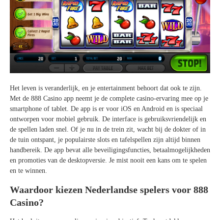
Het leven is veranderlijk, en je entertainment behoort dat ook te zijn.
Met de 888 Casino app neemt je de complete casino-ervaring mee op je
smartphone of tablet. De app is er voor iOS en Android en is speciaal
ontworpen voor mobiel gebruik. De interface is gebruiksvriendelijk en
de spellen laden snel. Of je nu in de trein zit, wacht bij de dokter of in
de tuin ontspant, je populairste slots en tafelspellen zijn altijd binnen
handbereik. De app bevat alle beveiligingsfuncties, betaalmogelijkheden
en promoties van de desktopversie. Je mist nooit een kans om te spelen
en te winnen.
Waardoor kiezen Nederlandse spelers voor 888
Casino?