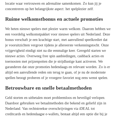
locatie waar vertrouwen en adrenaline samenkomen. Zo kun jij je
concentreren op het belangrijkste aspect: het spelplezier zelf.
Ruime welkomstbonus en actuele promoties
We heten nieuwe spelers met plezier warm welkom. Daarom hebben we
een voordelig welkomstpakket voor nieuwe spelers uit Nederland. Deze
bonus verschaft je een krachtige start, met aanvullend speelkrediet dat
je vooruitzichten vergroot tijdens je allereerste verkenningstocht. Onze
vrijgevigheid eindigt niet na die eenmalige keer. Geregeld starten we
nieuwe acties. Overweeg free spin aanbiedingen, cashback acties en
toernooien met prijzenpotten die je strijdlustige kant activeren. We
garanderen dat onze promoties hedendaags en relevant worden. Zo is er
altijd een aanvullende reden om terug te gaan, of je nu de modernste
spellen beoogt proberen of je vroegere favoriet nog eens wenst spelen.
Betrouwbare en snelle betaalmethoden
Geld storten en uitbetalen moet probleemloos en beveiligd verlopen.
Daardoor gebruiken we betaalmethoden die bekend en geliefd zijn in
Nederland. Van rechtstreekse overschrijvingen via iDEAL tot
creditcards en hedendaagse e-wallets, bestaat altijd een optie die bij je