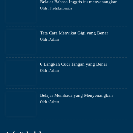
Belajar Bahasa Inggris itu menyenangkan
Oleh : Fredrika Lemba
Tata Cara Menyikat Gigi yang Benar
Oleh : Admin
6 Langkah Cuci Tangan yang Benar
Oleh : Admin
Belajar Membaca yang Menyenangkan
Oleh : Admin