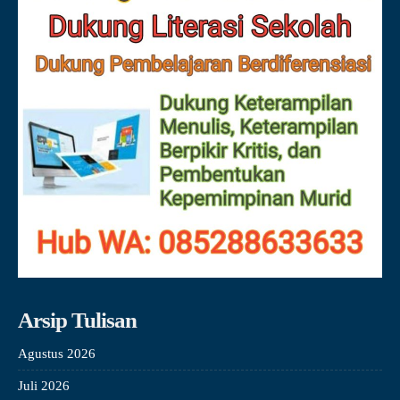
Arsip Tulisan
Agustus 2026
Juli 2026