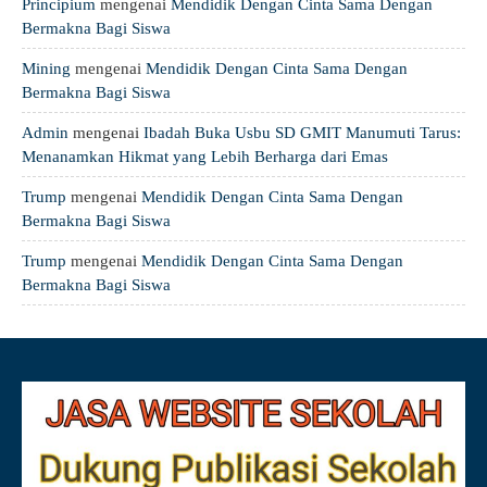
Principium
mengenai
Mendidik Dengan Cinta Sama Dengan
Bermakna Bagi Siswa
Mining
mengenai
Mendidik Dengan Cinta Sama Dengan
Bermakna Bagi Siswa
Admin
mengenai
Ibadah Buka Usbu SD GMIT Manumuti Tarus:
Menanamkan Hikmat yang Lebih Berharga dari Emas
Trump
mengenai
Mendidik Dengan Cinta Sama Dengan
Bermakna Bagi Siswa
Trump
mengenai
Mendidik Dengan Cinta Sama Dengan
Bermakna Bagi Siswa