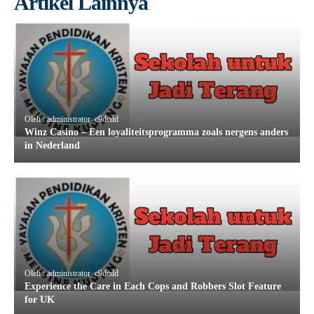
Artikel Lainnya
Oleh : administrator_c9dcdd
Winz Casino – Een loyaliteitsprogramma zoals nergens anders
in Nederland
Oleh : administrator_c9dcdd
Experience the Care in Each Cops and Robbers Slot Feature
for UK