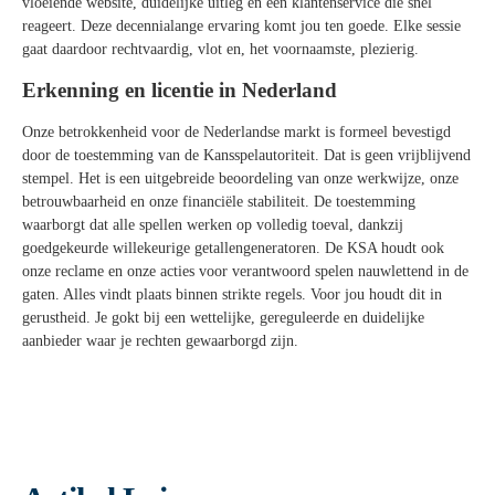
vloeiende website, duidelijke uitleg en een klantenservice die snel
reageert. Deze decennialange ervaring komt jou ten goede. Elke sessie
gaat daardoor rechtvaardig, vlot en, het voornaamste, plezierig.
Erkenning en licentie in Nederland
Onze betrokkenheid voor de Nederlandse markt is formeel bevestigd
door de toestemming van de Kansspelautoriteit. Dat is geen vrijblijvend
stempel. Het is een uitgebreide beoordeling van onze werkwijze, onze
betrouwbaarheid en onze financiële stabiliteit. De toestemming
waarborgt dat alle spellen werken op volledig toeval, dankzij
goedgekeurde willekeurige getallengeneratoren. De KSA houdt ook
onze reclame en onze acties voor verantwoord spelen nauwlettend in de
gaten. Alles vindt plaats binnen strikte regels. Voor jou houdt dit in
gerustheid. Je gokt bij een wettelijke, gereguleerde en duidelijke
aanbieder waar je rechten gewaarborgd zijn.