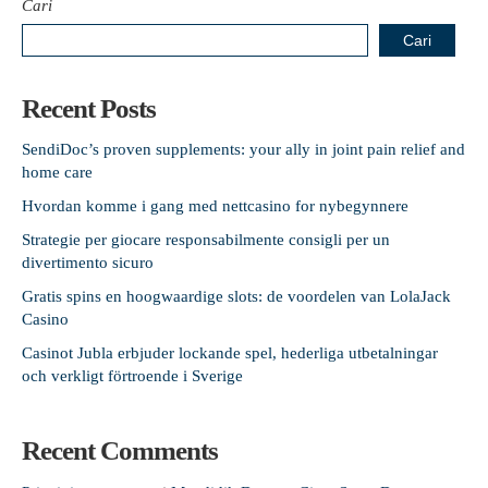
Cari
Cari
Recent Posts
SendiDoc’s proven supplements: your ally in joint pain relief and
home care
Hvordan komme i gang med nettcasino for nybegynnere
Strategie per giocare responsabilmente consigli per un
divertimento sicuro
Gratis spins en hoogwaardige slots: de voordelen van LolaJack
Casino
Casinot Jubla erbjuder lockande spel, hederliga utbetalningar
och verkligt förtroende i Sverige
Recent Comments