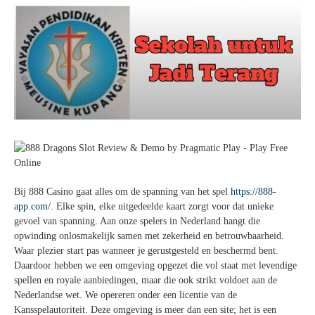
Bij 888 Casino gaat alles om de spanning van het spel
https://888-
app.com/
. Elke spin, elke uitgedeelde kaart zorgt voor dat unieke
gevoel van spanning. Aan onze spelers in Nederland hangt die
opwinding onlosmakelijk samen met zekerheid en betrouwbaarheid.
Waar plezier start pas wanneer je gerustgesteld en beschermd bent.
Daardoor hebben we een omgeving opgezet die vol staat met levendige
spellen en royale aanbiedingen, maar die ook strikt voldoet aan de
Nederlandse wet. We opereren onder een licentie van de
Kansspelautoriteit. Deze omgeving is meer dan een site; het is een