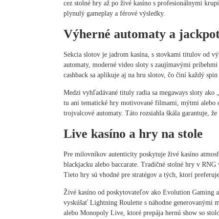
cez stolné hry až po živé kasíno s profesionálnymi krup
plynulý gameplay a férové výsledky.
Výherné automaty a jackpo
Sekcia slotov je jadrom kasína, s stovkami titulov od v
automaty, moderné video sloty s zaujímavými príbehmi 
cashback sa aplikuje aj na hru slotov, čo činí každý spin
Medzi vyhľadávané tituly radia sa megaways sloty ako „
tu ani tematické hry motivované filmami, mýtmi alebo d
trojvalcové automaty. Táto rozsiahla škála garantuje, že
Live kasíno a hry na stole
Pre milovníkov autenticity poskytuje živé kasíno atmosf
blackjacku alebo baccarate. Tradičné stolné hry v RNG ve
Tieto hry sú vhodné pre stratégov a tých, ktorí preferu
Živé kasíno od poskytovateľov ako Evolution Gaming al
vyskúšať Lightning Roulette s náhodne generovanými mu
alebo Monopoly Live, ktoré prepája hernú show so stol