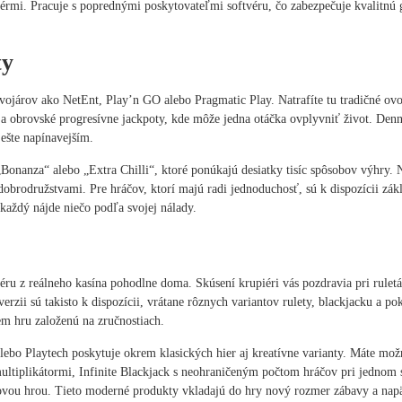
iérmi. Pracuje s poprednými poskytovateľmi softvéru, čo zabezpečuje kvalitnú 
ty
ývojárov ako NetEnt, Play’n GO alebo Pragmatic Play. Natrafíte tu tradičné ov
a obrovské progresívne jackpoty, kde môže jedna otáčka ovplyvniť život. Den
 ešte napínavejším.
Bonanza“ alebo „Extra Chilli“, ktoré ponúkajú desiatky tisíc spôsobov výhry.
obrodružstvami. Pre hráčov, ktorí majú radi jednoduchosť, sú k dispozícii zák
 každý nájde niečo podľa svojej nálady.
éru z reálneho kasína pohodlne doma. Skúsení krupiéri vás pozdravia pri ruletá
rzii sú takisto k dispozícii, vrátane rôznych variantov rulety, blackjacku a po
jem hru založenú na zručnostiach.
ebo Playtech poskytuje okrem klasických hier aj kreatívne varianty. Máte mož
ltiplikátormi, Infinite Blackjack s neohraničeným počtom hráčov pri jednom 
ovou hrou. Tieto moderné produkty vkladajú do hry nový rozmer zábavy a napä