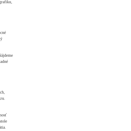
grafiku,
ocné
ný
 Nájdeme
ladné
ch,
kru.
nosť
stole
tia.