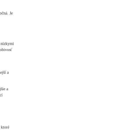
očná. Je
s nízkymi
sobivosť
ejší a
šie a
cí
 ktoré