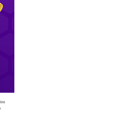
inu
a