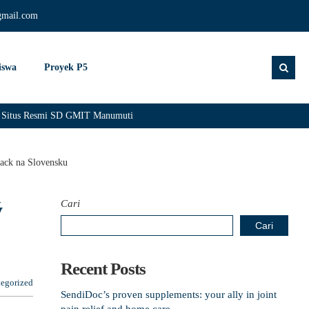
mail.com
iswa
Proyek P5
us Resmi SD GMIT Manumuti
ack na Slovensku
ý
Cari
Cari
Recent Posts
egorized
SendiDoc’s proven supplements: your ally in joint