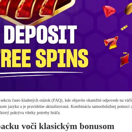
sekciu často kladených otázok (FAQ), kde objavíte okamžité odpovede na väčš
nskom jazyku a je pravidelne aktualizovaná. Kombinácia samoobslužnej pomoci 
ktorý pokrýva všetky potreby hráča.
backu voči klasickým bonusom