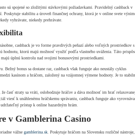
často sú spojené so zložitými stávkovými požiadavkami. Pravidelný cashback v
í. Poskytuje stabilitu a úroveň finančnej ochrany, ktorá je v online svete výnim
ekedy vyhrávate, niekedy prehrávate.
ibilita
ásobne, cashback je vo forme pravdivých peňazí alebo voľných prostriedkov 
ú hodnotu, ktorú majú možnosť využiť podľa vlastného uváženia. Táto prispô
 majú úplnú kontrolu nad svojimi bonusovými prostriedkami.
u. Bežný bonus sa dostane raz, cashback však funguje ako neustály cyklus
edzi kasínom a hráčom, založený na vzájomnej výmene hodnoty. Je to stabiln
e časť straty sa vráti, oslobodzuje hráčov a dáva možnosť im hrať relaxovanej
nciál viesť k unáhlenému hráčskemu správaniu, cashback funguje ako vyrovnáva
 udržateľný prístup k online hazardným hrám.
re v Gamblerina Casino
oriadne vážne
gamblerina.sk
. Poskytuje hráčom na Slovensku rozličné nástroje,