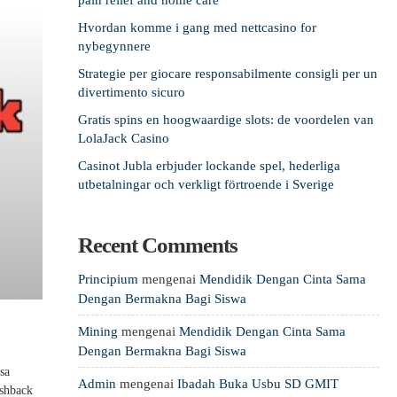
pain relief and home care
Hvordan komme i gang med nettcasino for
nybegynnere
Strategie per giocare responsabilmente consigli per un
divertimento sicuro
Gratis spins en hoogwaardige slots: de voordelen van
LolaJack Casino
Casinot Jubla erbjuder lockande spel, hederliga
utbetalningar och verkligt förtroende i Sverige
Recent Comments
Principium
mengenai
Mendidik Dengan Cinta Sama
Dengan Bermakna Bagi Siswa
Mining
mengenai
Mendidik Dengan Cinta Sama
Dengan Bermakna Bagi Siswa
sa
Admin
mengenai
Ibadah Buka Usbu SD GMIT
ashback