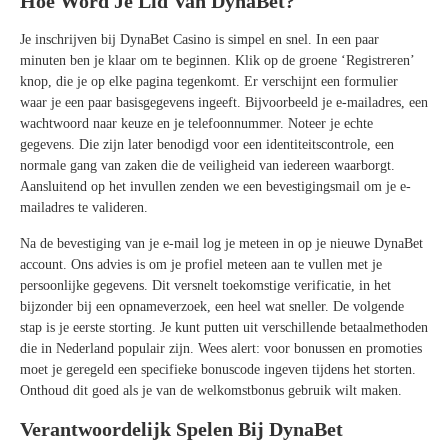
Hoe Word Je Lid Van DynaBet?
Je inschrijven bij DynaBet Casino is simpel en snel. In een paar
minuten ben je klaar om te beginnen. Klik op de groene ‘Registreren’
knop, die je op elke pagina tegenkomt. Er verschijnt een formulier
waar je een paar basisgegevens ingeeft. Bijvoorbeeld je e-mailadres, een
wachtwoord naar keuze en je telefoonnummer. Noteer je echte
gegevens. Die zijn later benodigd voor een identiteitscontrole, een
normale gang van zaken die de veiligheid van iedereen waarborgt.
Aansluitend op het invullen zenden we een bevestigingsmail om je e-
mailadres te valideren.
Na de bevestiging van je e-mail log je meteen in op je nieuwe DynaBet
account. Ons advies is om je profiel meteen aan te vullen met je
persoonlijke gegevens. Dit versnelt toekomstige verificatie, in het
bijzonder bij een opnameverzoek, een heel wat sneller. De volgende
stap is je eerste storting. Je kunt putten uit verschillende betaalmethoden
die in Nederland populair zijn. Wees alert: voor bonussen en promoties
moet je geregeld een specifieke bonuscode ingeven tijdens het storten.
Onthoud dit goed als je van de welkomstbonus gebruik wilt maken.
Verantwoordelijk Spelen Bij DynaBet