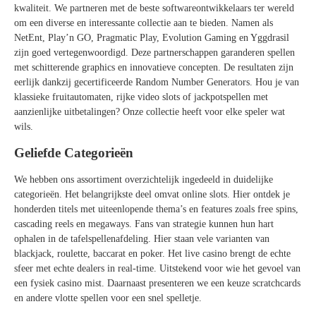
kwaliteit. We partneren met de beste softwareontwikkelaars ter wereld
om een diverse en interessante collectie aan te bieden. Namen als
NetEnt, Play’n GO, Pragmatic Play, Evolution Gaming en Yggdrasil
zijn goed vertegenwoordigd. Deze partnerschappen garanderen spellen
met schitterende graphics en innovatieve concepten. De resultaten zijn
eerlijk dankzij gecertificeerde Random Number Generators. Hou je van
klassieke fruitautomaten, rijke video slots of jackpotspellen met
aanzienlijke uitbetalingen? Onze collectie heeft voor elke speler wat
wils.
Geliefde Categorieën
We hebben ons assortiment overzichtelijk ingedeeld in duidelijke
categorieën. Het belangrijkste deel omvat online slots. Hier ontdek je
honderden titels met uiteenlopende thema’s en features zoals free spins,
cascading reels en megaways. Fans van strategie kunnen hun hart
ophalen in de tafelspellenafdeling. Hier staan vele varianten van
blackjack, roulette, baccarat en poker. Het live casino brengt de echte
sfeer met echte dealers in real-time. Uitstekend voor wie het gevoel van
een fysiek casino mist. Daarnaast presenteren we een keuze scratchcards
en andere vlotte spellen voor een snel spelletje.