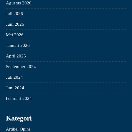
Agustus 2026
Juli 2026
Juni 2026
Mei 2026
Januari 2026
April 2025
September 2024
Juli 2024
Juni 2024
Februari 2024
Kategori
Artikel Opini