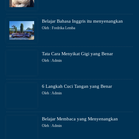
Belajar Bahasa Inggris itu menyenangkan
Oleh : Fredrika Lemba
Tata Cara Menyikat Gigi yang Benar
Oleh : Admin
6 Langkah Cuci Tangan yang Benar
Oleh : Admin
Belajar Membaca yang Menyenangkan
Oleh : Admin