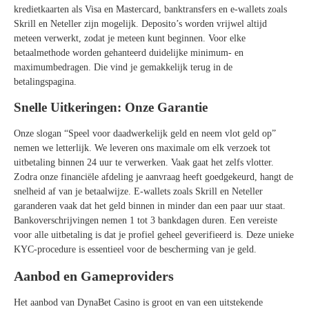
kredietkaarten als Visa en Mastercard, banktransfers en e-wallets zoals
Skrill en Neteller zijn mogelijk. Deposito’s worden vrijwel altijd
meteen verwerkt, zodat je meteen kunt beginnen. Voor elke
betaalmethode worden gehanteerd duidelijke minimum- en
maximumbedragen. Die vind je gemakkelijk terug in de
betalingspagina.
Snelle Uitkeringen: Onze Garantie
Onze slogan “Speel voor daadwerkelijk geld en neem vlot geld op”
nemen we letterlijk. We leveren ons maximale om elk verzoek tot
uitbetaling binnen 24 uur te verwerken. Vaak gaat het zelfs vlotter.
Zodra onze financiële afdeling je aanvraag heeft goedgekeurd, hangt de
snelheid af van je betaalwijze. E-wallets zoals Skrill en Neteller
garanderen vaak dat het geld binnen in minder dan een paar uur staat.
Bankoverschrijvingen nemen 1 tot 3 bankdagen duren. Een vereiste
voor alle uitbetaling is dat je profiel geheel geverifieerd is. Deze unieke
KYC-procedure is essentieel voor de bescherming van je geld.
Aanbod en Gameproviders
Het aanbod van DynaBet Casino is groot en van een uitstekende