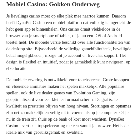
Mobiel Casino: Gokken Onderweg
Je lievelings casino moet op elke plek mee naartoe kunnen. Daarom
heeft DynaBet Casino een mobiel platform dat volledig is ingericht. Je
hebt geen app te binnenhalen. Ons casino draait vlekkeloos in de
browser van je smartphone of tablet, of je nu een iOS of Android
toestel hebt. De mobiele versie beschikt over alle functionaliteiten van
de desktop site. Bijvoorbeeld de volledige gamebibliotheek, beveiligde
betaalmogelijkheden, inzage tot je account en live chat support. Het
design is flexibel en intuïtief, zodat je gemakkelijk kunt navigeren, op
elke locatie.
De mobiele ervaring is ontwikkeld voor touchscreens. Grote knoppen
en vloeiende animaties maken het spelen makkelijk. Alle populaire
spellen, ook de live dealer games van Evolution Gaming, zijn
geoptimaliseerd voor een kleiner formaat scherm. De grafische
kwaliteit en prestaties blijven van hoog niveau. Stortingen en opnames
zijn net zo makkelijk en veilig uit te voeren als op je computer. Of je
nu in de trein zit, thuis op de bank of kort moet wachten, DynaBet
Casino levert een topspelervaring meteen vanuit je browser. Het is de
ideale mix van gebruiksgemak en kwaliteit.