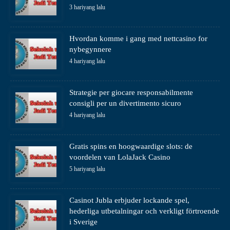
3 hariyang lalu
Hvordan komme i gang med nettcasino for
nybegynnere
4 hariyang lalu
Strategie per giocare responsabilmente
consigli per un divertimento sicuro
4 hariyang lalu
Gratis spins en hoogwaardige slots: de
voordelen van LolaJack Casino
5 hariyang lalu
Casinot Jubla erbjuder lockande spel,
hederliga utbetalningar och verkligt förtroende
i Sverige