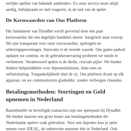
eerlijke spellen van bekende aanbieders. En onze service moet altijd
aardig, behulpzaam en snel reageren, in de taal van de speler.
De Kernwaarden van Ons Platform
Het fundament van DynaBet wordt gevormd door een paar
kernwaarden die ons dagelijks handelen sturen. Integriteit staat voorop.
We zijn transparant over onze voorwaarden, spelregels en
uitkeringspercentages. Innovatie is de tweede waarde. Ons game-aanbod
updaten we continu, en de gebruikerservaring proberen we steeds te
verbeteren. Verantwoord spelen is de derde, cruciale pijler. We bieden
heldere hulpmiddelen voor depositolimieten, time-outs en
zelfuitsluiting. Toegankelijkheid sluit de rij. Ons platform draait op elk
apparaat, en we communiceren glashelder, zonder verborgen clausules.
Betalingsmethoden: Stortingen en Geld
opnemen in Nederland
Razendsnelle en beveiligde transacties zijn een speerpunt bij DynaBet.
We bieden daarom een grote keuze aan betalingsmethoden die
Nederlandse spelers vaak gebruiken. Voor een deposito kun je optie
nemen voor iDEAL, de onbetwiste nummer één in Nederland. Ook