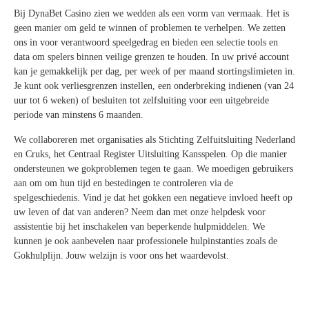
Bij DynaBet Casino zien we wedden als een vorm van vermaak. Het is
geen manier om geld te winnen of problemen te verhelpen. We zetten
ons in voor verantwoord speelgedrag en bieden een selectie tools en
data om spelers binnen veilige grenzen te houden. In uw privé account
kan je gemakkelijk per dag, per week of per maand stortingslimieten in.
Je kunt ook verliesgrenzen instellen, een onderbreking indienen (van 24
uur tot 6 weken) of besluiten tot zelfsluiting voor een uitgebreide
periode van minstens 6 maanden.
We collaboreren met organisaties als Stichting Zelfuitsluiting Nederland
en Cruks, het Centraal Register Uitsluiting Kansspelen. Op die manier
ondersteunen we gokproblemen tegen te gaan. We moedigen gebruikers
aan om om hun tijd en bestedingen te controleren via de
spelgeschiedenis. Vind je dat het gokken een negatieve invloed heeft op
uw leven of dat van anderen? Neem dan met onze helpdesk voor
assistentie bij het inschakelen van beperkende hulpmiddelen. We
kunnen je ook aanbevelen naar professionele hulpinstanties zoals de
Gokhulplijn. Jouw welzijn is voor ons het waardevolst.