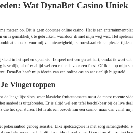
heden: Wat DynaBet Casino Uniek
 me meteen op. Dit is geen doorsnee online casino. Het is een entertainmentpla
n en is gemakkelijk te gebruiken, waardoor ik snel mijn weg wist. Het spelena
combinatie maakt voor mij van nieuwigheid, betrouwbaarheid en plezier tijdens
jkheid in het spel en openheid. Ik speel met een gerust hart, omdat ik weet dat
is vrolijk, alsof er altijd wel een reden is voor een feest. Of ik nu op mijn s
ent. DynaBet heeft mijn ideeën van een online casino aanzienlijk bijgesteld.
 Je Vingertoppen
or de lange lijst slots, waar klassieke fruitautomaten naast de meest recente vide
t aanbod is uitgebreider. Er is altijd wel een tafel beschikbaar bij de live deal
rs die het spel sturen. Het is als een bezoek aan een casino, maar dan vanaf mij
 het pokeraanbod genoeg sensatie. Elke spelcategorie is met zorg samengesteld, z
n of een hele avond, er ligt altijd een ideaal spel klaar. Door deze afwisseling ho