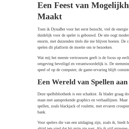
Een Feest van Mogelijk
Maakt
Toen ik DynaBet voor het eerst bezocht, viel de energie
duidelijk voor de speler is gebouwd. De site oogt moder
enorm, met duizenden titels die me blijven boeien. De 
spelen dit platform de moeite om te bezoeken.
Wat mij het meeste vertrouwen geeft is de focus op eerli
omgeving beveiligd en verantwoordelijk is. De stemming 
speel of op de computer, de game-ervaring blijft consist
Een Wereld van Spellen aan
Deze spelbibliotheek is een schatkist. Ik blader graag do
staan met aansprekende graphics en verhaallijnen. Maar he
spellen, zoals blackjack of roulette, met ervaren croupie
bank.
Voor spelers die van een uitdaging zijn, zoals ik, biedt
altijd iets vind dat bij mijn zin past. Als ik vijf minute