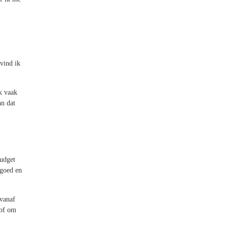
vind ik
jk vaak
an dat
budget
egoed en
 vanaf
oof om