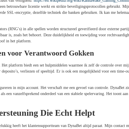
basis van veiligheid.
https://en.wikipedia.org/wiki/Kahnawake_Gaming_Commi
n betrouwbare licentie werkt en strikte beveiligingsprotocollen gebruikt. Mij
erde SSL-encryptie, dezelfde techniek die banken gebruiken. Ik kan me helemaa
s (RNG’s) in alle spellen worden structureel geverifieerd door externe partij
lbaar is, zoals het behoort. Deze duidelijkheid en toewijding voor rechtvaardigh
of in het platform.
ten voor Verantwoord Gokken
Het platform biedt een set hulpmiddelen waarmee ik zelf de controle over mi
 deposito’s, verliezen of speeltijd. Er is ook een mogelijkheid voor een time-ou
igureren in mijn account. Het verschaft me een gevoel van controle. DynaBet zi
als een vanzelfsprekend onderdeel van een stabiele spelervaring. Het toont aan 
ersteuning Die Echt Helpt
Gelukkig heeft het klantensupportteam van DynaBet altijd paraat. Mijn contact m