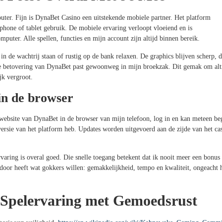
mputer. Fijn is DynaBet Casino een uitstekende mobiele partner. Het platform
tphone of tablet gebruik. De mobiele ervaring verloopt vloeiend en is
mputer. Alle spellen, functies en mijn account zijn altijd binnen bereik.
, in de wachtrij staan of rustig op de bank relaxen. De graphics blijven scherp, 
e betovering van DynaBet past gewoonweg in mijn broekzak. Dit gemak om alt
jk vergroot.
in de browser
e website van DynaBet in de browser van mijn telefoon, log in en kan meteen be
e versie van het platform heb. Updates worden uitgevoerd aan de zijde van het ca
rvaring is overal goed. Die snelle toegang betekent dat ik nooit meer een bonus
 door heeft wat gokkers willen: gemakkelijkheid, tempo en kwaliteit, ongeacht 
 Spelervaring met Gemoedsrust