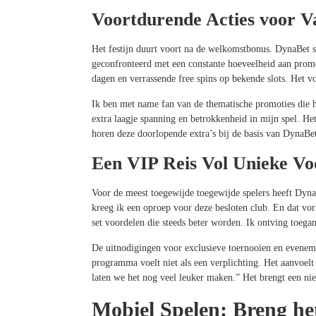
Voortdurende Acties voor Va
Het festijn duurt voort na de welkomstbonus. DynaBet s
geconfronteerd met een constante hoeveelheid aan promo
dagen en verrassende free spins op bekende slots. Het vo
Ik ben met name fan van de thematische promoties die h
extra laagje spanning en betrokkenheid in mijn spel. Het 
horen deze doorlopende extra’s bij de basis van DynaBe
Een VIP Reis Vol Unieke Vo
Voor de meest toegewijde toegewijde spelers heeft DynaB
kreeg ik een oproep voor deze besloten club. En dat vo
set voordelen die steeds beter worden. Ik ontving toega
De uitnodigingen voor exclusieve toernooien en eveneme
programma voelt niet als een verplichting. Het aanvoelt
laten we het nog veel leuker maken.” Het brengt een nie
Mobiel Spelen: Breng he