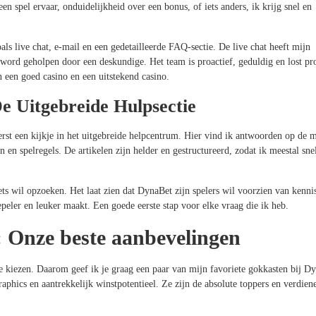
een spel ervaar, onduidelijkheid over een bonus, of iets anders, ik krijg snel en
ls live chat, e-mail en een gedetailleerde FAQ-sectie. De live chat heeft mijn
word geholpen door een deskundige. Het team is proactief, geduldig en lost p
n een goed casino en een uitstekend casino.
e Uitgebreide Hulpsectie
rst een kijkje in het uitgebreide helpcentrum. Hier vind ik antwoorden op de m
en spelregels. De artikelen zijn helder en gestructureerd, zodat ik meestal sne
iets wil opzoeken. Het laat zien dat DynaBet zijn spelers wil voorzien van kennis
epeler en leuker maakt. Een goede eerste stap voor elke vraag die ik heb.
: Onze beste aanbevelingen
e kiezen. Daarom geef ik je graag een paar van mijn favoriete gokkasten bij D
phics en aantrekkelijk winstpotentieel. Ze zijn de absolute toppers en verdie