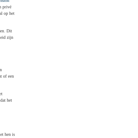
ssion
n privé
l op het
en. Dit
eid zijn
jn
t of een
et
dat het
et hen is