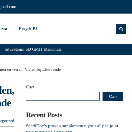
mail.com
iswa
Proyek P5
Situs Resmi SD GMIT Manumuti
en en vieren, Vieren bij Elke ronde
len,
Cari
Cari
nde
Recent Posts
egorized
SendiDoc’s proven supplements: your ally in joint