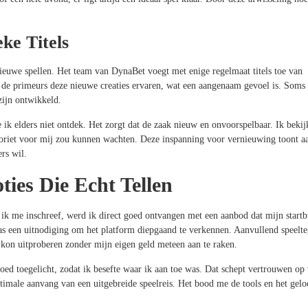
ke Titels
nieuwe spellen. Het team van DynaBet voegt met enige regelmaat titels toe van
de primeurs deze nieuwe creaties ervaren, wat een aangenaam gevoel is. Soms 
 zijn ontwikkeld.
ie ik elders niet ontdek. Het zorgt dat de zaak nieuw en onvoorspelbaar. Ik beki
voriet voor mij zou kunnen wachten. Deze inspanning voor vernieuwing toont a
rs wil.
ies Die Echt Tellen
 ik me inschreef, werd ik direct goed ontvangen met een aanbod dat mijn start
as een uitnodiging om het platform diepgaand te verkennen. Aanvullend speelt
en kon uitproberen zonder mijn eigen geld meteen aan te raken.
goed toegelicht, zodat ik besefte waar ik aan toe was. Dat schept vertrouwen op
timale aanvang van een uitgebreide speelreis. Het bood me de tools en het gel