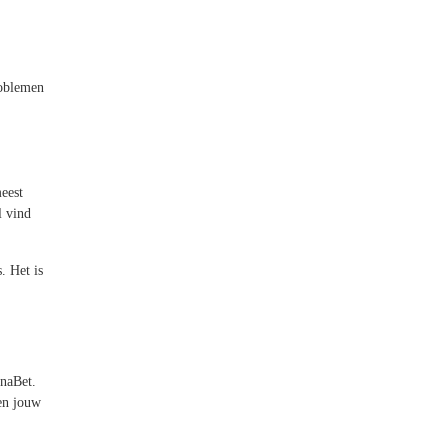
roblemen
eest
l vind
. Het is
ynaBet.
nen jouw