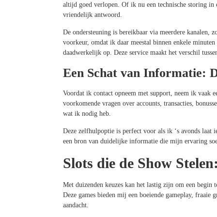
altijd goed verlopen. Of ik nu een technische storing in 
vriendelijk antwoord.
De ondersteuning is bereikbaar via meerdere kanalen, zoa
voorkeur, omdat ik daar meestal binnen enkele minuten 
daadwerkelijk op. Deze service maakt het verschil tusse
Een Schat van Informatie: D
Voordat ik contact opneem met support, neem ik vaak ee
voorkomende vragen over accounts, transacties, bonussen 
wat ik nodig heb.
Deze zelfhulpoptie is perfect voor als ik ‘s avonds laat 
een bron van duidelijke informatie die mijn ervaring so
Slots die de Show Stelen
Met duizenden keuzes kan het lastig zijn om een begin t
Deze games bieden mij een boeiende gameplay, fraaie gra
aandacht.