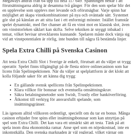
Megaways ändras från 64 upp till hela 117 649. Spänningen består i att
förutsättningarna aldrig är desamma två gånger. För den som spelar blir det
en upplevelse som upplevs mer levande och oförutsägbar. Varje spinn har
möjlighet att skapa vinstkombinationer på nya och oväntade sätt. Systemet
gör slut på känslan av att sitta fast i ett enformigt mönster. Istället framstår
spelet dynamiskt, med fler chanser att få en vinst mot en klassisk slot, även
om vinststorleken såklart kan skifta. Selve tekniken är snyggt inbakad i
temat, vilket bevisar utvecklarens kunnande. Spelaren måste dock vänja sig
vid att vinstpotentialen är rörlig, inte bunden till några få bestämda linjer.
Spela Extra Chilli på Svenska Casinon
Att testa Extra Chilli Slot i Sverige är enkelt, förutsatt att du väljer ut trygg
operatör. Spelet finns tillgängligt på de flesta större onlinecasinon som har
licens från Spelinspektionen. När du väljer ut spelplattform är det klokt att
kolla följande saker för att känna dig trygg:
En gällande svensk spellicens från Spelinspektionen.
Klara villkor för bonusar och eventuella omsättningskrav.
Säkra betalningsmetoder som Swish, Trustly eller banköverföring.
Åtkomst till verktyg för ansvarsfullt spelande, som
insättningsgränser.
Läs igenom alltid villkoren ordentligt, speciellt om du tar en bonus. Många
casinon erbjuder free spins eller insättningsbonusar som kan utnyttjas på
spel som Extra Chilli. Det kan vara ett utmärkt sätt att testa. Tänk på att
spela inom dina ekonomiska ramar. Anse spel som en nöjeskostnad, inte en
inkomstkälla. Den svenska marknaden är väl reglerad, vilket värnar om