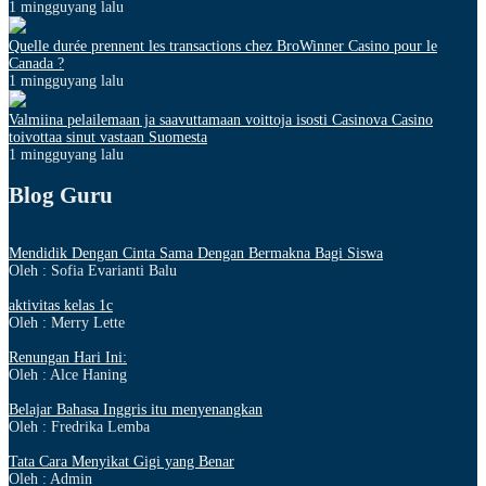
1 mingguyang lalu
Quelle durée prennent les transactions chez BroWinner Casino pour le
Canada ?
1 mingguyang lalu
Valmiina pelailemaan ja saavuttamaan voittoja isosti Casinova Casino
toivottaa sinut vastaan Suomesta
1 mingguyang lalu
Blog Guru
Mendidik Dengan Cinta Sama Dengan Bermakna Bagi Siswa
Oleh : Sofia Evarianti Balu
aktivitas kelas 1c
Oleh : Merry Lette
Renungan Hari Ini:
Oleh : Alce Haning
Belajar Bahasa Inggris itu menyenangkan
Oleh : Fredrika Lemba
Tata Cara Menyikat Gigi yang Benar
Oleh : Admin