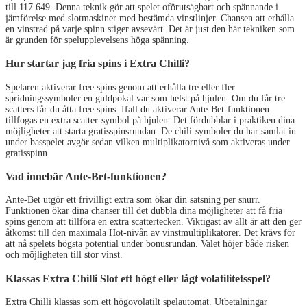
till 117 649. Denna teknik gör att spelet oförutsägbart och spännande i
jämförelse med slotmaskiner med bestämda vinstlinjer. Chansen att erhålla
en vinstrad på varje spinn stiger avsevärt. Det är just den här tekniken som
är grunden för spelupplevelsens höga spänning.
Hur startar jag fria spins i Extra Chilli?
Spelaren aktiverar free spins genom att erhålla tre eller fler
spridningssymboler en guldpokal var som helst på hjulen. Om du får tre
scatters får du åtta free spins. Ifall du aktiverar Ante-Bet-funktionen
tillfogas en extra scatter-symbol på hjulen. Det fördubblar i praktiken dina
möjligheter att starta gratisspinsrundan. De chili-symboler du har samlat in
under basspelet avgör sedan vilken multiplikatornivå som aktiveras under
gratisspinn.
Vad innebär Ante-Bet-funktionen?
Ante-Bet utgör ett frivilligt extra som ökar din satsning per snurr.
Funktionen ökar dina chanser till det dubbla dina möjligheter att få fria
spins genom att tillföra en extra scattertecken. Viktigast av allt är att den ger
åtkomst till den maximala Hot-nivån av vinstmultiplikatorer. Det krävs för
att nå spelets högsta potential under bonusrundan. Valet höjer både risken
och möjligheten till stor vinst.
Klassas Extra Chilli Slot ett högt eller lågt volatilitetsspel?
Extra Chilli klassas som ett högovolatilt spelautomat. Utbetalningar