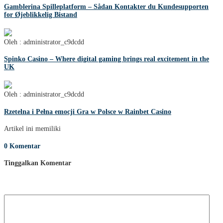
Gamblerina Spilleplatform – Sådan Kontakter du Kundesupporten
for Øjeblikkelig Bistand
Oleh : administrator_c9dcdd
Spinko Casino – Where digital gaming brings real excitement in the
UK
Oleh : administrator_c9dcdd
Rzetelna i Pełna emocji Gra w Polsce w Rainbet Casino
Artikel ini memiliki
0 Komentar
Tinggalkan Komentar