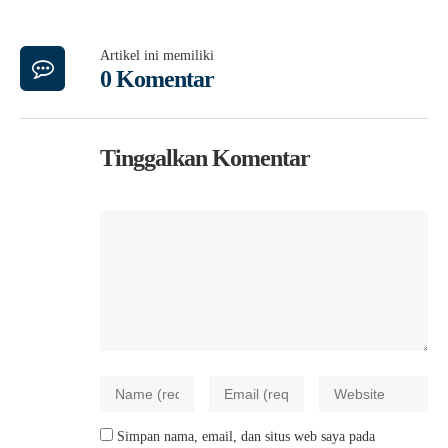
Artikel ini memiliki
0 Komentar
Tinggalkan Komentar
Simpan nama, email, dan situs web saya pada