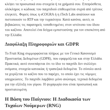
κλέψει τα προσωπικά σου στοιχεία ή τα χρήματά σου. Επιπρόσθετα,
ολόκληρος ο κώδικας του παιχνιδιού επιθεωρείται συχνά από τρίτους
ελεγκτές. Φορείς όπως η eCOGRA ή η iTech Labs αναλύουν και
πιστοποιούν το RTP και την τυχαιότητα. Κατά κανόνα, αυτές οι
βεβαιώσεις τις παρατηρείς τοποθετημένες στον ιστότοπο του ίδιου
του καζίνου. Αποτελεί ένα δείγμα εμπιστοσύνης για τον επισκέπτη από
την Ελλάδα.
Διαφύλαξη Πληροφοριών και GDPR
Το Fruit King συμμορφώνεται πλήρως με τον Γενικό Κανονισμό
Προστασίας Δεδομένων (GDPR), που εφαρμόζεται και στην Ελλάδα.
Πρακτικά, αυτό συνεπάγεται ότι το ίδιο το παιχνίδι δεν συλλέγει
ονόματα, στοιχεία κατοικίας ή τραπεζικά δεδομένα. Το σύνολο αυτά
τα χειρίζεται το καζίνο που το παρέχει, το οποίο έχει τις νόμιμες
υποχρεώσεις. Το παιχνίδι λαμβάνει μόνο ανώνυμα, τεχνικά δεδομένα
για την εξέλιξη του γύρου. Η ψυχαγωγία σου είναι προσωπική και
προστατευμένη.
Η Βάση του Παίγνιου: Η Διαδικασία των
Τυχαίων Νούμερων (RNG)