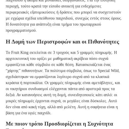
παιχνιδιού ή ακόμα και μοναδικές διοργανώσεις. Για την ελληνική
περιοχή, τούτο κρατά την είσοδο ανοικτή για ενδεχόμενες
περιφερειακές εξατομικεύσεις ή δράσεις που μπορεί να συσχετιστούν
με εγχώρια σχέδια υπεύθυνου παιχνιδιού, συνεχώς εντός στους όρους.
Η δυνατότητα για ανάπτυξη είναι τμήμα του πρωταρχικού
προγραμματισμού.
Η Δομή των Περιστροφών και οι Πιθανότητες
Το Fruit King εκτελείται σε 3 τροχούς και 5 γραμμές πληρωμής. Η
αρχιτεκτονική του ορίζει με μαθηματική ακρίβεια πόσο συχνά
εμφανίζεται κάθε σύμβολο σε κάθε θέση. Κατασκευάζεται ένας
“χάρτης” πιθανοτήτων. Τα πολύτιμα σύμβολα, όπως το Special Wild,
σχεδιάστηκαν να εμφανίζονται λιγότερο συχνά από τα κλασικά
κεράσια ή πορτοκάλια. Οι γραμμές πληρωμής είναι αμετάβλητες, και
οι νικητήριοι συνδυασμοί ελέγχονται πάντα από αριστερά προς τα
δεξιά. Αν κατανοήσεις αυτή τη δομή, συνειδητοποιείς κάτι απλό: οι
μικρές πληρωμές έρχονται συχνά, οι μεγάλες είναι δύσκολες. Αυτό
δεν είναι από κακή τύχη, αλλά από μελέτη. Αυτή η σαφήνεια είναι η
βάση για ένα υγιές παιχνίδι.
Με ποιον τρόπο Προσδιορίζεται η Συχνότητα