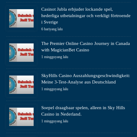
Casinot Jubla erbjuder lockande spel,
hederliga utbetalningar och verkligt förtroende
i Sverige
6 hariyang lalu
The Premier Online Casino Journey in Canada
with MagicianBet Casino
1 mingguyang lalu
SkyHills Casino Auszahlungsgeschwindigkeit:
Meine 3-Test-Analyse aus Deutschland
1 mingguyang lalu
Soepel draagbaar spelen, alleen in Sky Hills
Casino in Nederland.
1 mingguyang lalu