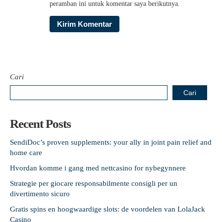
peramban ini untuk komentar saya berikutnya.
Cari
Cari
Recent Posts
SendiDoc’s proven supplements: your ally in joint pain relief and
home care
Hvordan komme i gang med nettcasino for nybegynnere
Strategie per giocare responsabilmente consigli per un
divertimento sicuro
Gratis spins en hoogwaardige slots: de voordelen van LolaJack
Casino