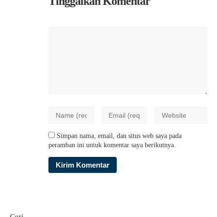
Tinggalkan Komentar
Simpan nama, email, dan situs web saya pada
peramban ini untuk komentar saya berikutnya.
Cari