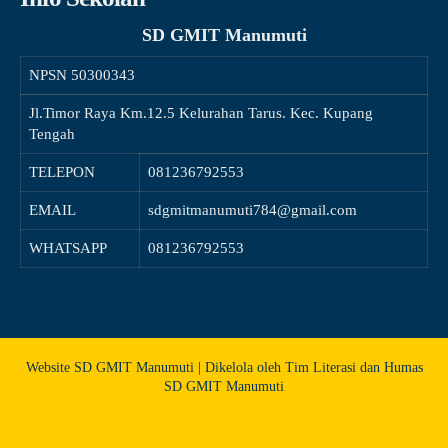
SD GMIT Manumuti
NPSN
50300343
Jl.Timor Raya Km.12.5 Kelurahan Tarus. Kec. Kupang
Tengah
TELEPON
081236792553
EMAIL
sdgmitmanumuti784@gmail.com
WHATSAPP
081236792553
Website SD GMIT Manumuti | Dikelola oleh Tim Literasi dan Humas
SD GMIT Manumuti