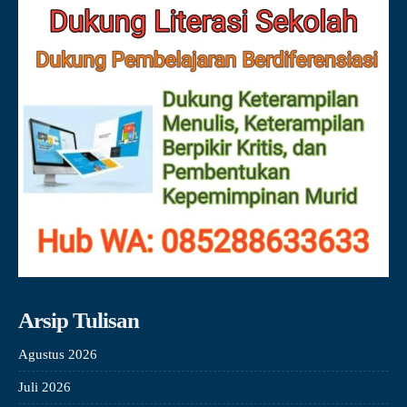
Arsip Tulisan
Agustus 2026
Juli 2026