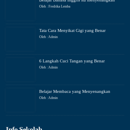
Belajar Bahasa Inggris itu menyenangkan
Oleh : Fredrika Lemba
Tata Cara Menyikat Gigi yang Benar
Oleh : Admin
6 Langkah Cuci Tangan yang Benar
Oleh : Admin
Belajar Membaca yang Menyenangkan
Oleh : Admin
Info Sekolah