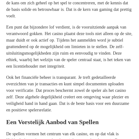
de kans om zich geheel op het spel te concentreren, met de kennis dat
de basis solide en betrouwbaar is. Dat is de kern van gaming dat prettig
voelt.
Een punt dat bijzondere lof verdient, is de vooruitziende aanpak van
verantwoord gokken. Het casino plaatst deze tools niet alleen op de site,
maar duidt er ook actief op. Tijdens het aanmelden word je subtiel
geattendeerd op de mogelijkheid om limieten in te stellen. De zelf-
uitsluitingsmogelijkheden zijn ruim en eenvoudig te vinden. Deze
ethiek, waarbij het welzijn van de speler centraal staat, is het teken van
een licentiehouder met integriteit.
Ook het financiële beheer is transparant. Je treft gedetailleerde
overzichten van je transacties en kunt simpel documenten uploaden
voor verificatie. Dat proces beschermt zowel de speler als het casino
zelf. Deze algehele degelijkheid creëert een omgeving waar plezier en
veiligheid hand in hand gaan. Dat is de beste basis voor een duurzame
en positieve spelersrelatie.
Een Vorstelijk Aanbod van Spellen
De spellen vormen het centrum van elk casino, en op dat vlak is