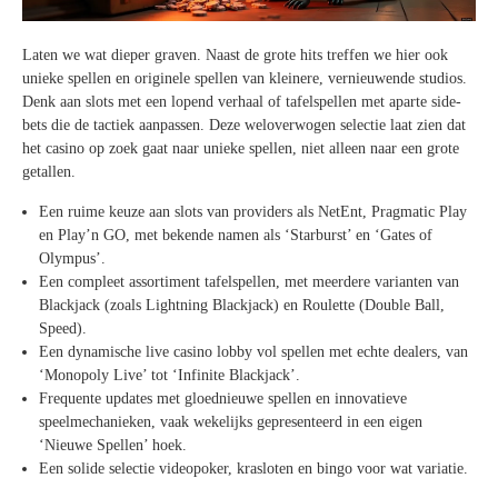
Laten we wat dieper graven. Naast de grote hits treffen we hier ook
unieke spellen en originele spellen van kleinere, vernieuwende studios.
Denk aan slots met een lopend verhaal of tafelspellen met aparte side-
bets die de tactiek aanpassen. Deze weloverwogen selectie laat zien dat
het casino op zoek gaat naar unieke spellen, niet alleen naar een grote
getallen.
Een ruime keuze aan slots van providers als NetEnt, Pragmatic Play
en Play’n GO, met bekende namen als ‘Starburst’ en ‘Gates of
Olympus’.
Een compleet assortiment tafelspellen, met meerdere varianten van
Blackjack (zoals Lightning Blackjack) en Roulette (Double Ball,
Speed).
Een dynamische live casino lobby vol spellen met echte dealers, van
‘Monopoly Live’ tot ‘Infinite Blackjack’.
Frequente updates met gloednieuwe spellen en innovatieve
speelmechanieken, vaak wekelijks gepresenteerd in een eigen
‘Nieuwe Spellen’ hoek.
Een solide selectie videopoker, krasloten en bingo voor wat variatie.