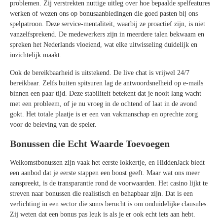
problemen. Zij verstrekten nuttige uitleg over hoe bepaalde spelfeatures
werken of wezen ons op bonusaanbiedingen die goed pasten bij ons
spelpatroon. Deze service-mentaliteit, waarbij ze proactief zijn, is niet
vanzelfsprekend. De medewerkers zijn in meerdere talen bekwaam en
spreken het Nederlands vloeiend, wat elke uitwisseling duidelijk en
inzichtelijk maakt.
Ook de bereikbaarheid is uitstekend. De live chat is vrijwel 24/7
bereikbaar. Zelfs buiten spitsuren lag de antwoordsnelheid op e-mails
binnen een paar tijd. Deze stabiliteit betekent dat je nooit lang wacht
met een probleem, of je nu vroeg in de ochtend of laat in de avond
gokt. Het totale plaatje is er een van vakmanschap en oprechte zorg
voor de beleving van de speler.
Bonussen die Echt Waarde Toevoegen
Welkomstbonussen zijn vaak het eerste lokkertje, en HiddenJack biedt
een aanbod dat je eerste stappen een boost geeft. Maar wat ons meer
aanspreekt, is de transparantie rond de voorwaarden. Het casino lijkt te
streven naar bonussen die realistisch en behapbaar zijn. Dat is een
verlichting in een sector die soms berucht is om onduidelijke clausules.
Zij weten dat een bonus pas leuk is als je er ook echt iets aan hebt.