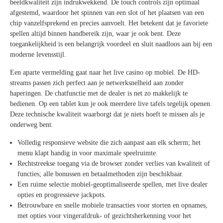
beeldkwaliteit zijn indrukwekkend. De touch controls zijn optimaal
afgestemd, waardoor het spinnen van een slot of het plaatsen van een
chip vanzelfsprekend en precies aanvoelt. Het betekent dat je favoriete
spellen altijd binnen handbereik zijn, waar je ook bent. Deze
toegankelijkheid is een belangrijk voordeel en sluit naadloos aan bij een
moderne levensstijl.
Een aparte vermelding gaat naar het live casino op mobiel. De HD-
streams passen zich perfect aan je netwerksnelheid aan zonder
haperingen. De chatfunctie met de dealer is net zo makkelijk te
bedienen. Op een tablet kun je ook meerdere live tafels tegelijk openen.
Deze technische kwaliteit waarborgt dat je niets hoeft te missen als je
onderweg bent.
Volledig responsieve website die zich aanpast aan elk scherm; het
menu klapt handig in voor maximale speelruimte.
Rechtstreekse toegang via de browser zonder verlies van kwaliteit of
functies; alle bonussen en betaalmethoden zijn beschikbaar.
Een ruime selectie mobiel-geoptimaliseerde spellen, met live dealer
opties en progressieve jackpots.
Betrouwbare en snelle mobiele transacties voor storten en opnames,
met opties voor vingerafdruk- of gezichtsherkenning voor het