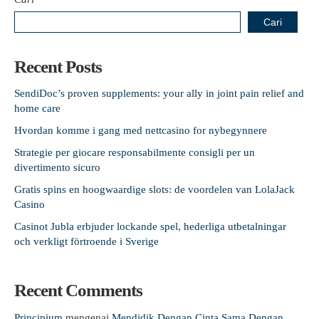
Cari
Recent Posts
SendiDoc’s proven supplements: your ally in joint pain relief and
home care
Hvordan komme i gang med nettcasino for nybegynnere
Strategie per giocare responsabilmente consigli per un
divertimento sicuro
Gratis spins en hoogwaardige slots: de voordelen van LolaJack
Casino
Casinot Jubla erbjuder lockande spel, hederliga utbetalningar
och verkligt förtroende i Sverige
Recent Comments
Principium
mengenai
Mendidik Dengan Cinta Sama Dengan