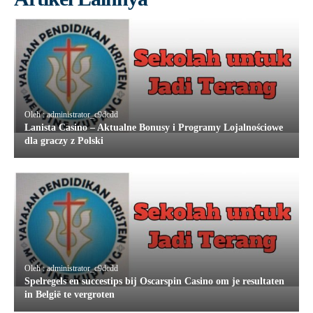
Oleh : administrator_c9dcdd
Lanista Casino – Aktualne Bonusy i Programy Lojalnościowe
dla graczy z Polski
Oleh : administrator_c9dcdd
Spelregels en succestips bij Oscarspin Casino om je resultaten
in België te vergroten