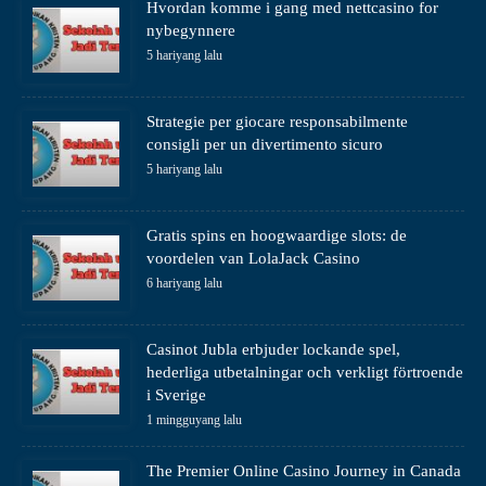
Hvordan komme i gang med nettcasino for
nybegynnere
5 hariyang lalu
Strategie per giocare responsabilmente
consigli per un divertimento sicuro
5 hariyang lalu
Gratis spins en hoogwaardige slots: de
voordelen van LolaJack Casino
6 hariyang lalu
Casinot Jubla erbjuder lockande spel,
hederliga utbetalningar och verkligt förtroende
i Sverige
1 mingguyang lalu
The Premier Online Casino Journey in Canada