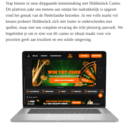
Stap binnen in onze diepgaande kennismaking met HiddenJack Casino.
Dit platform pakt ons meteen aan omdat het nadrukkelijk is opgezet
rond het gemak van de Nederlandse bezoeker. In een volle markt vol
keuzes probeert HiddenJack zich niet louter te onderscheiden met
spellen, maar met een complete ervaring die écht plezierig aanvoelt. We
begeleiden je om te zien wat dit casino zo ideaal maakt voor wie
prioriteit geeft aan kwaliteit en een solide omgeving.