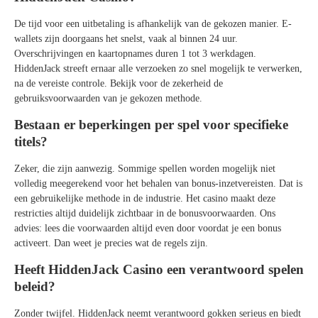
De tijd voor een uitbetaling is afhankelijk van de gekozen manier. E-
wallets zijn doorgaans het snelst, vaak al binnen 24 uur.
Overschrijvingen en kaartopnames duren 1 tot 3 werkdagen.
HiddenJack streeft ernaar alle verzoeken zo snel mogelijk te verwerken,
na de vereiste controle. Bekijk voor de zekerheid de
gebruiksvoorwaarden van je gekozen methode.
Bestaan er beperkingen per spel voor specifieke
titels?
Zeker, die zijn aanwezig. Sommige spellen worden mogelijk niet
volledig meegerekend voor het behalen van bonus-inzetvereisten. Dat is
een gebruikelijke methode in de industrie. Het casino maakt deze
restricties altijd duidelijk zichtbaar in de bonusvoorwaarden. Ons
advies: lees die voorwaarden altijd even door voordat je een bonus
activeert. Dan weet je precies wat de regels zijn.
Heeft HiddenJack Casino een verantwoord spelen
beleid?
Zonder twijfel. HiddenJack neemt verantwoord gokken serieus en biedt