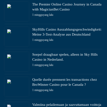
The Premier Online Casino Journey in Canada
with MagicianBet Casino
1 mingguyang lalu
SkyHills Casino Auszahlungsgeschwindigkeit:
Meine 3-Test-Analyse aus Deutschland
1 mingguyang lalu
Soepel draagbaar spelen, alleen in Sky Hills
Casino in Nederland.
1 mingguyang lalu
Quelle durée prennent les transactions chez
BroWinner Casino pour le Canada ?
1 mingguyang lalu
Valmiina pelailemaan ja saavuttamaan voittoja