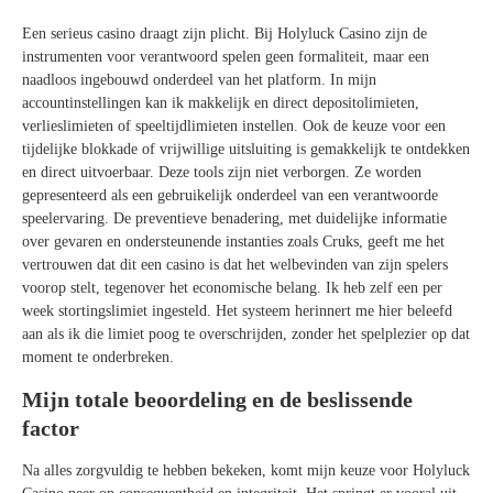
Een serieus casino draagt zijn plicht. Bij Holyluck Casino zijn de
instrumenten voor verantwoord spelen geen formaliteit, maar een
naadloos ingebouwd onderdeel van het platform. In mijn
accountinstellingen kan ik makkelijk en direct depositolimieten,
verlieslimieten of speeltijdlimieten instellen. Ook de keuze voor een
tijdelijke blokkade of vrijwillige uitsluiting is gemakkelijk te ontdekken
en direct uitvoerbaar. Deze tools zijn niet verborgen. Ze worden
gepresenteerd als een gebruikelijk onderdeel van een verantwoorde
speelervaring. De preventieve benadering, met duidelijke informatie
over gevaren en ondersteunende instanties zoals Cruks, geeft me het
vertrouwen dat dit een casino is dat het welbevinden van zijn spelers
voorop stelt, tegenover het economische belang. Ik heb zelf een per
week stortingslimiet ingesteld. Het systeem herinnert me hier beleefd
aan als ik die limiet poog te overschrijden, zonder het spelplezier op dat
moment te onderbreken.
Mijn totale beoordeling en de beslissende
factor
Na alles zorgvuldig te hebben bekeken, komt mijn keuze voor Holyluck