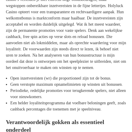
wegstoppen onbereikbare inzetvereisten in de fijne lettertjes. Holyluck
Casino opteert voor een transparantere en rechtvaardigere aanpak. Hun
welkomstbonus is marktconform maar haalbaar. De inzetvereisten zijn
acceptabel en worden duidelijk uitgelegd. Wat ik het meest waardeer,
zijn de permanente promoties voor vaste spelers. Denk aan wekelijkse
cashback, free spin acties op verse slots en reload bonussen. Die
aanvoelen niet als lokmiddelen, maar als oprechte waardering voor mijn
loyaliteit. De voorwaarden zijn steeds direct te lezen, ik behoef niet
uren te zoeken. Na het analyseren van hun bonusstructuur is mijn
oordeel dat deze is ontworpen om het speelplezier te uitbreiden, niet om
het onuitvoerbaar te maken om winsten op te nemen.
Open inzetvereisten (wr) die proportioneel zijn tot de bonus.
Geen verstopte maximum opnamelimieten op winsten uit bonussen.
Periodieke, redelijke promoties voor terugkerende spelers, niet alleen
voor nieuwkomers.
Een helder loyaliteitsprogramma dat voelbare beloningen geeft, zoals
cashback percentages die toenemen met je speelniveau.
Verantwoordelijk gokken als essentieel
onderdeel