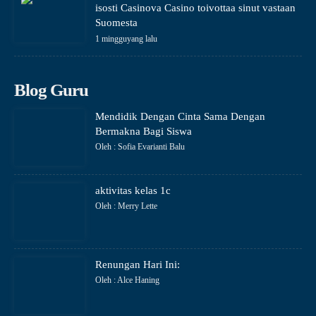
isosti Casinova Casino toivottaa sinut vastaan
Suomesta
1 mingguyang lalu
Blog Guru
Mendidik Dengan Cinta Sama Dengan
Bermakna Bagi Siswa
Oleh : Sofia Evarianti Balu
aktivitas kelas 1c
Oleh : Merry Lette
Renungan Hari Ini:
Oleh : Alce Haning