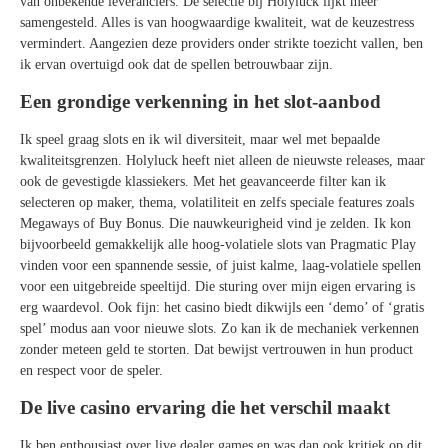
van onbekende leveranciers. De selectie bij Holyluck lijkt meer
samengesteld. Alles is van hoogwaardige kwaliteit, wat de keuzestress
vermindert. Aangezien deze providers onder strikte toezicht vallen, ben
ik ervan overtuigd ook dat de spellen betrouwbaar zijn.
Een grondige verkenning in het slot-aanbod
Ik speel graag slots en ik wil diversiteit, maar wel met bepaalde
kwaliteitsgrenzen. Holyluck heeft niet alleen de nieuwste releases, maar
ook de gevestigde klassiekers. Met het geavanceerde filter kan ik
selecteren op maker, thema, volatiliteit en zelfs speciale features zoals
Megaways of Buy Bonus. Die nauwkeurigheid vind je zelden. Ik kon
bijvoorbeeld gemakkelijk alle hoog-volatiele slots van Pragmatic Play
vinden voor een spannende sessie, of juist kalme, laag-volatiele spellen
voor een uitgebreide speeltijd. Die sturing over mijn eigen ervaring is
erg waardevol. Ook fijn: het casino biedt dikwijls een ‘demo’ of ‘gratis
spel’ modus aan voor nieuwe slots. Zo kan ik de mechaniek verkennen
zonder meteen geld te storten. Dat bewijst vertrouwen in hun product
en respect voor de speler.
De live casino ervaring die het verschil maakt
Ik ben enthousiast over live dealer games en was dan ook kritiek op dit