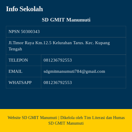
Info Sekolah
SD GMIT Manumuti
NPSN
50300343
Jl.Timor Raya Km.12.5 Kelurahan Tarus. Kec. Kupang
Tengah
TELEPON
081236792553
EMAIL
sdgmitmanumuti784@gmail.com
WHATSAPP
081236792553
Website SD GMIT Manumuti | Dikelola oleh Tim Literasi dan Humas
SD GMIT Manumuti