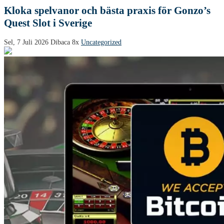
Kloka spelvanor och bästa praxis för Gonzo’s
Quest Slot i Sverige
Sel, 7 Juli 2026
Dibaca 8x
Uncategorized