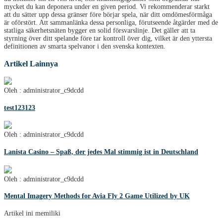
mycket du kan deponera under en given period. Vi rekommenderar starkt
att du sätter upp dessa gränser före börjar spela, när ditt omdömesförmåga
är oförstört. Att sammanlänka dessa personliga, förutseende åtgärder med de
statliga säkerhetsnäten bygger en solid försvarslinje. Det gäller att ta
styrning över ditt spelande före tar kontroll över dig, vilket är den yttersta
definitionen av smarta spelvanor i den svenska kontexten.
Artikel Lainnya
Oleh : administrator_c9dcdd
test123123
Oleh : administrator_c9dcdd
Lanista Casino – Spaß, der jedes Mal stimmig ist in Deutschland
Oleh : administrator_c9dcdd
Mental Imagery Methods for Avia Fly 2 Game Utilized by UK
Artikel ini memiliki