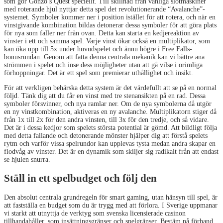
som gör Gonzo’s Quest speciellt. Till skillnad från vanliga slotmaskiner
med roterande hjul nyttjar detta spel det revolutionerande “Avalanche”-
systemet. Symboler kommer ner i position istället för att rotera, och när en
vinstgivande kombination bildas detonerar dessa symboler för att göra plats
för nya som faller ner från ovan. Detta kan starta en kedjereaktion av
vinster i ett och samma spel. Varje vinst ökar också en multiplikator, som
kan öka upp till 5x under huvudspelet och ännu högre i Free Falls-
bonusrundan. Genom att fatta denna centrala mekanik kan vi bättre ana
strömmen i spelet och inse dess möjligheter utan att gå vilse i orimliga
förhoppningar. Det är ett spel som premierar uthållighet och insikt.
För att verkligen behärska detta system är det värdefullt att se på en normal
följd. Tänk dig att du får en vinst med tre stenansikten på en rad. Dessa
symboler försvinner, och nya ramlar ner. Om de nya symbolerna då utgör
en ny vinstkombination, aktiveras en ny avalanche. Multiplikatorn stiger då
från 1x till 2x för den andra vinsten, till 3x för den tredje, och så vidare.
Det är i dessa kedjor som spelets största potential är gömd. Att bildligt följa
med detta fallande och detonerande mönster hjälper dig att förstå spelets
rytm och varför vissa spelrundor kan upplevas tysta medan andra skapar en
flodvåg av vinster. Det är en dynamik som skiljer sig radikalt från att endast
se hjulen snurra.
Ställ in ett spelbudget och följ den
Den absolut centrala grundregeln för smart gaming, utan hänsyn till spel, är
att fastställa en budget som du är trygg med att förlora. I Sverige uppmanar
vi starkt att utnyttja de verktyg som svenska licensierade casinon
tillhandahåller, som insättningsgränser och spelgränser. Bestäm på förhand