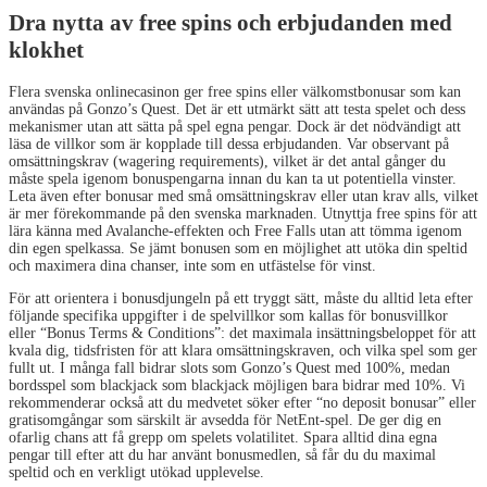
Dra nytta av free spins och erbjudanden med
klokhet
Flera svenska onlinecasinon ger free spins eller välkomstbonusar som kan
användas på Gonzo’s Quest. Det är ett utmärkt sätt att testa spelet och dess
mekanismer utan att sätta på spel egna pengar. Dock är det nödvändigt att
läsa de villkor som är kopplade till dessa erbjudanden. Var observant på
omsättningskrav (wagering requirements), vilket är det antal gånger du
måste spela igenom bonuspengarna innan du kan ta ut potentiella vinster.
Leta även efter bonusar med små omsättningskrav eller utan krav alls, vilket
är mer förekommande på den svenska marknaden. Utnyttja free spins för att
lära känna med Avalanche-effekten och Free Falls utan att tömma igenom
din egen spelkassa. Se jämt bonusen som en möjlighet att utöka din speltid
och maximera dina chanser, inte som en utfästelse för vinst.
För att orientera i bonusdjungeln på ett tryggt sätt, måste du alltid leta efter
följande specifika uppgifter i de spelvillkor som kallas för bonusvillkor
eller “Bonus Terms & Conditions”: det maximala insättningsbeloppet för att
kvala dig, tidsfristen för att klara omsättningskraven, och vilka spel som ger
fullt ut. I många fall bidrar slots som Gonzo’s Quest med 100%, medan
bordsspel som blackjack som blackjack möjligen bara bidrar med 10%. Vi
rekommenderar också att du medvetet söker efter “no deposit bonusar” eller
gratisomgångar som särskilt är avsedda för NetEnt-spel. De ger dig en
ofarlig chans att få grepp om spelets volatilitet. Spara alltid dina egna
pengar till efter att du har använt bonusmedlen, så får du du maximal
speltid och en verkligt utökad upplevelse.