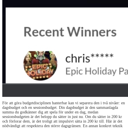
För att göra budgetdisciplinen hanterbar kan vi separera den i två nivåer: en
dagsbudget och en sessionsbudget. Din dagsbudget är den sammanlagda
summa du godkänner dig att spela för under en dag, medan
sessionsbudgeten är det belopp du sätter in just nu. Om du sätter in 200 kr
och förlorar dem, är det troligt att impulsivt sätta in 200 kr till. Här är det
nödvändigt att respektera den större dagsgränsen. En annan konkret teknik