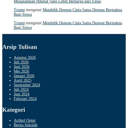
Menanamkan Hikmat yang Lebih Berharga dari Emas
Trump
mengenai
Mendidik Dengan Cinta Sama Dengan Bermakna
Bagi Siswa
Trump
mengenai
Mendidik Dengan Cinta Sama Dengan Bermakna
Bagi Siswa
Arsip Tulisan
Agustus 2026
Juli 2026
Juni 2026
Mei 2026
Januari 2026
April 2025
September 2024
Juli 2024
Juni 2024
Februari 2024
Kategori
Artikel Opini
Berita Sekolah