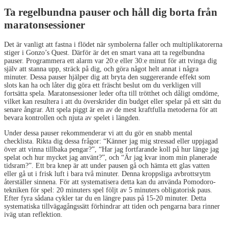
Ta regelbundna pauser och håll dig borta från
maratonsessioner
Det är vanligt att fastna i flödet när symbolerna faller och multiplikatorerna
stiger i Gonzo’s Quest. Därför är det en smart vana att ta regelbundna
pauser. Programmera ett alarm var 20:e eller 30:e minut för att tvinga dig
själv att stanna upp, sträck på dig, och göra något helt annat i några
minuter. Dessa pauser hjälper dig att bryta den suggererande effekt som
slots kan ha och låter dig göra ett fräscht beslut om du verkligen vill
fortsätta spela. Maratonsessioner leder ofta till trötthet och dåligt omdöme,
vilket kan resultera i att du överskrider din budget eller spelar på ett sätt du
senare ångrar. Att spela piggt är en av de mest kraftfulla metoderna för att
bevara kontrollen och njuta av spelet i längden.
Under dessa pauser rekommenderar vi att du gör en snabb mental
checklista. Rikta dig dessa frågor: “Känner jag mig stressad eller uppjagad
över att vinna tillbaka pengar?”, “Har jag fortfarande koll på hur länge jag
spelat och hur mycket jag använt?”, och “Är jag kvar inom min planerade
tidsram?”. Ett bra knep är att under pausen gå och hämta ett glas vatten
eller gå ut i frisk luft i bara två minuter. Denna kroppsliga avbrottsrytm
återställer sinnena. För att systematisera detta kan du använda Pomodoro-
tekniken för spel: 20 minuters spel följt av 5 minuters obligatorisk paus.
Efter fyra sådana cykler tar du en längre paus på 15-20 minuter. Detta
systematiska tillvägagångssätt förhindrar att tiden och pengarna bara rinner
iväg utan reflektion.