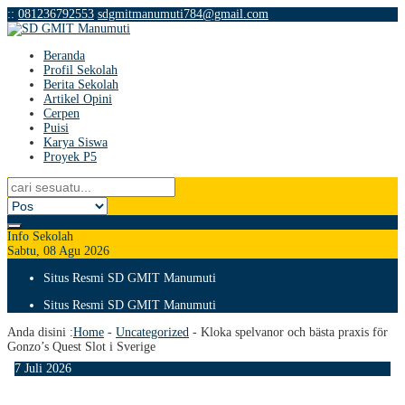
:
:
081236792553
sdgmitmanumuti784@gmail.com
Beranda
Profil Sekolah
Berita Sekolah
Artikel Opini
Cerpen
Puisi
Karya Siswa
Proyek P5
Info Sekolah
Sabtu, 08 Agu 2026
Situs Resmi SD GMIT Manumuti
Situs Resmi SD GMIT Manumuti
Anda disini :
Home
-
Uncategorized
-
Kloka spelvanor och bästa praxis för
Gonzo’s Quest Slot i Sverige
7
Juli
2026