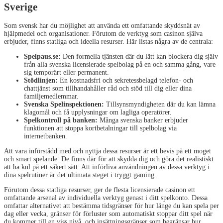
Sverige
Som svensk har du möjlighet att använda ett omfattande skyddsnät av
hjälpmedel och organisationer. Förutom de verktyg som casinon själva
erbjuder, finns statliga och ideella resurser. Här listas några av de centrala:
Spelpaus.se:
Den formella tjänsten där du lätt kan blockera dig själv
från alla svenska licensierade spelbolag på en och samma gång, vare
sig temporärt eller permanent.
Stödlinjen:
En kostnadsfri och sekretessbelagd telefon- och
chattjänst som tillhandahåller råd och stöd till dig eller dina
familjemedlemmar.
Svenska Spelinspektionen:
Tillsynsmyndigheten där du kan lämna
klagomål och få upplysningar om lagliga operatörer.
Spelkontroll på banken:
Många svenska banker erbjuder
funktionen att stoppa kortbetalningar till spelbolag via
internetbanken.
Att vara införstådd med och nyttja dessa resurser är ett bevis på ett moget
och smart spelande. De finns där för att skydda dig och göra det realistiskt
att ha kul på ett säkert sätt. Att införliva användningen av dessa verktyg i
dina spelrutiner är det ultimata steget i tryggt gaming.
Förutom dessa statliga resurser, ger de flesta licensierade casinon ett
omfattande arsenal av individuella verktyg genast i ditt spelkonto. Dessa
omfattar alternativet att bestämma tidsgränser för hur länge du kan spela per
dag eller vecka, gränser för förluster som automatiskt stoppar ditt spel när
du kommer till en viss nivå, och insättningsgränser som begränsar hur