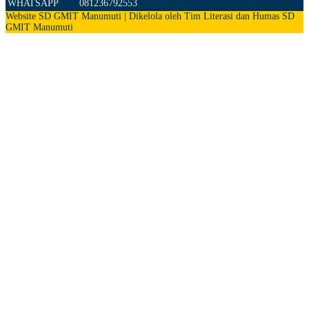
WHATSAPP
081236792553
Website SD GMIT Manumuti | Dikelola oleh Tim Literasi dan Humas SD
GMIT Manumuti