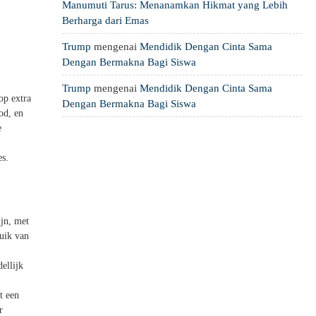
Manumuti Tarus: Menanamkan Hikmat yang Lebih
Berharga dari Emas
Trump
mengenai
Mendidik Dengan Cinta Sama
Dengan Bermakna Bagi Siswa
Trump
mengenai
Mendidik Dengan Cinta Sama
op extra
Dengan Bermakna Bagi Siswa
od, en
e
es.
ijn, met
ruik van
ellijk
t een
r