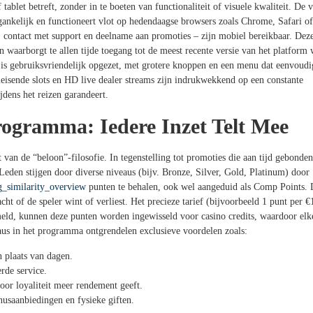
ablet betreft, zonder in te boeten van functionaliteit of visuele kwaliteit. De 
egankelijk en functioneert vlot op hedendaagse browsers zoals Chrome, Safari of
n, contact met support en deelname aan promoties – zijn mobiel bereikbaar. Dez
 waarborgt te allen tijde toegang tot de meest recente versie van het platform 
is gebruiksvriendelijk opgezet, met grotere knoppen en een menu dat eenvoudi
eleisende slots en HD live dealer streams zijn indrukwekkend op een constante
jdens het reizen garandeert.
rogramma: Iedere Inzet Telt Mee
an de “beloon”-filosofie. In tegenstelling tot promoties die aan tijd gebonden
eden stijgen door diverse niveaus (bijv. Bronze, Silver, Gold, Platinum) door
g_similarity_overview
punten te behalen, ook wel aangeduid als Comp Points. 
ht of de speler wint of verliest. Het precieze tarief (bijvoorbeeld 1 punt per €
meld, kunnen deze punten worden ingewisseld voor casino credits, waardoor elke
aus in het programma ontgrendelen exclusieve voordelen zoals:
 plaats van dagen.
rde service.
oor loyaliteit meer rendement geeft.
nusaanbiedingen en fysieke giften.