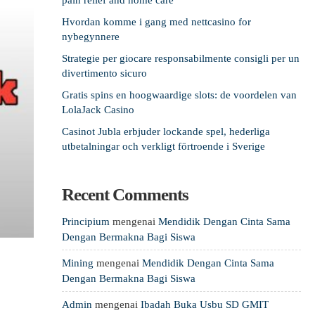
pain relief and home care
Hvordan komme i gang med nettcasino for
nybegynnere
Strategie per giocare responsabilmente consigli per un
divertimento sicuro
Gratis spins en hoogwaardige slots: de voordelen van
LolaJack Casino
Casinot Jubla erbjuder lockande spel, hederliga
utbetalningar och verkligt förtroende i Sverige
Recent Comments
Principium
mengenai
Mendidik Dengan Cinta Sama
Dengan Bermakna Bagi Siswa
Mining
mengenai
Mendidik Dengan Cinta Sama
Dengan Bermakna Bagi Siswa
Admin
mengenai
Ibadah Buka Usbu SD GMIT