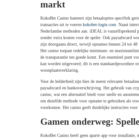
markt
KokoBet Casino hanteert zijn betaalopties specifiek ge
transacties uit te voeren
kokobet-login.com
. Naast inter
Nederlandse methoden aan. iDEAL is vanzelfsprekend pr
zonder extra kosten voor de speler. Ook paysafecard wo
zijn doorgaans direct, terwijl opnames binnen 24 tot 48
Het casino toepast redelijke minimum- en maximumlimie
de transparantie ten goede komt. Een essentieel punt voo
kan worden uitgevoerd; dit is een standaardprocedure om
woonplaatsverklaring.
Voor de helderheid zijn hier de meest relevante betaalm
paysafecard en bankoverschrijving. Het gebruik van cr
casino, wat een alternatief biedt voor snelle en anoniem
om dezelfde methode voor opname te gebruiken als voor 
voorkomen. Het casino geeft duidelijke instructies voor 
Gamen onderweg: Spelle
KokoBet Casino heeft geen aparte app voor installatie, 