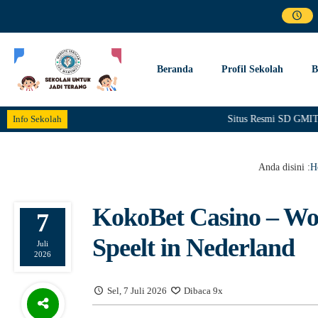
Beranda
Profil Sekolah
B
Info Sekolah
Situs Resmi SD GMIT M
Anda disini :
H
KokoBet Casino – Wor
7
Speelt in Nederland
Juli
2026
Sel, 7 Juli 2026
Dibaca 9x