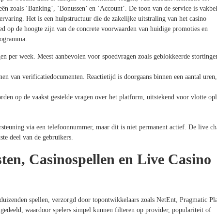
ieën zoals ‘Banking’, ‘Bonussen’ en ‘Account’. De toon van de service is vak
aring. Het is een hulpstructuur die de zakelijke uitstraling van het casino
ed op de hoogte zijn van de concrete voorwaarden van huidige promoties en
programma.
gen per week. Meest aanbevolen voor spoedvragen zoals geblokkeerde stortinge
en van verificatiedocumenten. Reactietijd is doorgaans binnen een aantal uren
den op de vaakst gestelde vragen over het platform, uitstekend voor vlotte op
teuning via een telefoonnummer, maar dit is niet permanent actief. De live cha
ste deel van de gebruikers.
en, Casinospellen en Live Casino
duizenden spellen, verzorgd door topontwikkelaars zoals NetEnt, Pragmatic Pl
gedeeld, waardoor spelers simpel kunnen filteren op provider, populariteit of