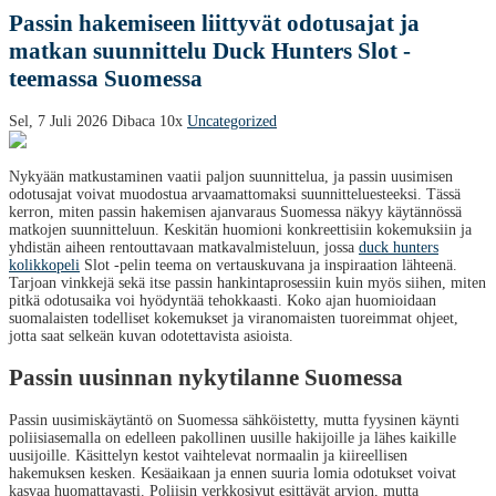
Passin hakemiseen liittyvät odotusajat ja
matkan suunnittelu Duck Hunters Slot -
teemassa Suomessa
Sel, 7 Juli 2026
Dibaca 10x
Uncategorized
Nykyään matkustaminen vaatii paljon suunnittelua, ja passin uusimisen
odotusajat voivat muodostua arvaamattomaksi suunnitteluesteeksi. Tässä
kerron, miten passin hakemisen ajanvaraus Suomessa näkyy käytännössä
matkojen suunnitteluun. Keskitän huomioni konkreettisiin kokemuksiin ja
yhdistän aiheen rentouttavaan matkavalmisteluun, jossa
duck hunters
kolikkopeli
Slot -pelin teema on vertauskuvana ja inspiraation lähteenä.
Tarjoan vinkkejä sekä itse passin hankintaprosessiin kuin myös siihen, miten
pitkä odotusaika voi hyödyntää tehokkaasti. Koko ajan huomioidaan
suomalaisten todelliset kokemukset ja viranomaisten tuoreimmat ohjeet,
jotta saat selkeän kuvan odotettavista asioista.
Passin uusinnan nykytilanne Suomessa
Passin uusimiskäytäntö on Suomessa sähköistetty, mutta fyysinen käynti
poliisiasemalla on edelleen pakollinen uusille hakijoille ja lähes kaikille
uusijoille. Käsittelyn kestot vaihtelevat normaalin ja kiireellisen
hakemuksen kesken. Kesäaikaan ja ennen suuria lomia odotukset voivat
kasvaa huomattavasti. Poliisin verkkosivut esittävät arvion, mutta