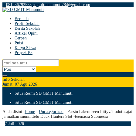
:
:
081236792553
sdgmitmanumuti784@gmail.com
Beranda
Profil Sekolah
Berita Sekolah
Artikel Opini
Cerpen
Puisi
Karya Siswa
Proyek P5
Info Sekolah
Jumat, 07 Agu 2026
Situs Resmi SD GMIT Manumuti
Situs Resmi SD GMIT Manumuti
Anda disini :
Home
-
Uncategorized
-
Passin hakemiseen liittyvät odotusajat
ja matkan suunnittelu Duck Hunters Slot -teemassa Suomessa
7
Juli
2026