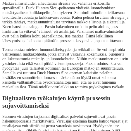
Matkavalmisteluiden aiheuttamaa stressiä voi vähentää erikoisilla
apuvälineillä. Duck Hunters Slot -peliteema yhdistää luontohenkisen
metsästysaiheen kolikkopelin jännitykseen. Se toimii minulle mielikuvana
tavoitteellisuudesta ja tarkkaavaisuudesta. Kuten pelissä tarvitaan strategia ja
tarkka tähtäys, matkasuunnittelussa tarvitaan tarkkoja listoja ja aikatauluja.
Koen hauskan analogian. Passin hakeminen on kuin pelin aloitus, jossa
hankitaan tarvittavat ‘välineet’ eli asiakirjat. Varsinaiset matkavalmistelut
ovat pelin kulkua kohti pääpalkintoa, itse matkaa. Tämä leikillinen
lähestymistapa helpottaa pitämään prosessin kevyenä ja jopa nautittavana.
Teema nostaa mieleen luonnonläheisyyden ja seikkailun. Se voi inspiroida
valitsemaan matkakohteita, jotka antavat vastaavia kokemuksia. Suomesta
on lukemattomia retkeily- ja luontokohteita. Niihin matkustaminen on usein
yksinkertaista eikä vaadi pitkiä viisumiprosesseja. Passin odotusaikaa voi
hyödyntää juuri tällaisten kotimaan tai Euroopan matkojen suunnitteluun.
Samalla voi tutustua Duck Hunters Slot -teeman kaltaisiin peleihin
levätäkseen suunnittelun lomassa. Tärkeintä on löytää omat keinonsa
käsitellä välttämättömiä byrokratiahaitoja niin, että ne eivät himennä
matkailun iloa. Tämä mielikuvitusleikki on toimiva psykologinen työkalu.
Digitaalisten työkalujen käyttö prosessin
sujuvoittamiseksi
Suomen virastojen tarjoamat digitaaliset palvelut sujuvoittavat passin
hakemusprosessia merkittävästi. Varausjärjestelmän kautta katsot vapaat ajat
reaaliajassa voit siirtää tai perua varauksia tarvittaessa. Hyödynnän itse
myös poliisin sähköistä asiointia hakemuksen tilan tarkistamiseen. Siitä