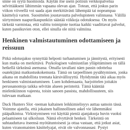
sinne on syytä huomioida. Käytän itse usein poliisin verkkopalvelua
selvittääkseni lähimmän vapaana olevan ajan. Totean, että joskus parin
viikon viiveellä voi saada ajan merkittävästi lähempää tai nopeampaa
käsittelyä varten. Suosittelen joustavuutta palvelupisteen valinnassa. Välillä
siirtyminen naapurikaupunkiin säästää viikkoja odotuksessa. On myös
tärkeää varmistaa, että valittu toimipiste tuottaa kaikki vaadittavat palvelut,
kuten passikuvien oton, ellei sinulla ole niitä valmiina.
Henkinen valmistautuminen odottamiseen ja
reissuun
Pitkä odotusjakso synnyttää helposti turhautumisen ja jännitystä, erityisesti
kun matka on merkittävä. Psykologisen valmiustilan ylläpitäminen on tällä
hetkellä tärkeässä asemassa. Omalla tavallani näen passin odottelua
osatekijänä matkustuskokemusta. Tämä on tarpeellinen pysähtyminen, jonka
aikana on mahdollista treenata kärsivällisyyttä. Hyödynnän tätä aikaa myös
henkiseen valmistautumiseen. Luen kohdemaasta, harjoittelen joitakin
perussanontoja taikka selvitän alueen perinteitä. Tämä kääntää
mielenkiinnon vajeesta, toisin sanoen passista, mahdollisuuteen, siis
tulevaan matkaan.
Duck Hunters Slot -teeman kaltainen leikkimielisyys auttaa samoin tässä.
Voimme ajatella, että jokainen hallinnollinen askel vie lähemmäksi
pääpalkintoa. Virkistymiseen voi käyttää pieniä ajanjaksoja huvin vuoksi
pelaamiseen tai ulkoiluun. Nämä elvyttävät henkeä. Tärkeintä on
suhtauduttava itseensä myötätuntoisesti ja ottaa vastaan, että jotkut asiat,
kuten viranomaisten käsittelyajat, eivät ole valvonnassasi. Pystyt