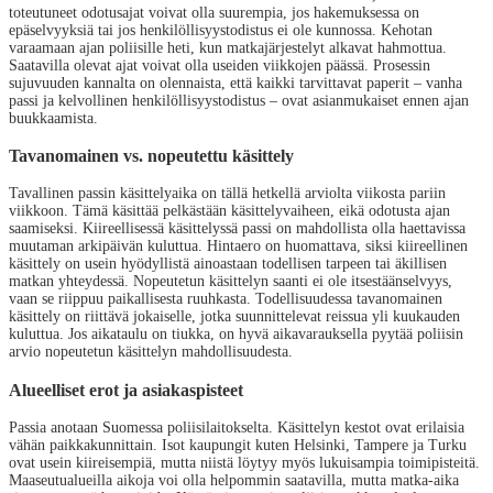
toteutuneet odotusajat voivat olla suurempia, jos hakemuksessa on
epäselvyyksiä tai jos henkilöllisyystodistus ei ole kunnossa. Kehotan
varaamaan ajan poliisille heti, kun matkajärjestelyt alkavat hahmottua.
Saatavilla olevat ajat voivat olla useiden viikkojen päässä. Prosessin
sujuvuuden kannalta on olennaista, että kaikki tarvittavat paperit – vanha
passi ja kelvollinen henkilöllisyystodistus – ovat asianmukaiset ennen ajan
buukkaamista.
Tavanomainen vs. nopeutettu käsittely
Tavallinen passin käsittelyaika on tällä hetkellä arviolta viikosta pariin
viikkoon. Tämä käsittää pelkästään käsittelyvaiheen, eikä odotusta ajan
saamiseksi. Kiireellisessä käsittelyssä passi on mahdollista olla haettavissa
muutaman arkipäivän kuluttua. Hintaero on huomattava, siksi kiireellinen
käsittely on usein hyödyllistä ainoastaan todellisen tarpeen tai äkillisen
matkan yhteydessä. Nopeutetun käsittelyn saanti ei ole itsestäänselvyys,
vaan se riippuu paikallisesta ruuhkasta. Todellisuudessa tavanomainen
käsittely on riittävä jokaiselle, jotka suunnittelevat reissua yli kuukauden
kuluttua. Jos aikataulu on tiukka, on hyvä aikavarauksella pyytää poliisin
arvio nopeutetun käsittelyn mahdollisuudesta.
Alueelliset erot ja asiakaspisteet
Passia anotaan Suomessa poliisilaitokselta. Käsittelyn kestot ovat erilaisia
vähän paikkakunnittain. Isot kaupungit kuten Helsinki, Tampere ja Turku
ovat usein kiireisempiä, mutta niistä löytyy myös lukuisampia toimipisteitä.
Maaseutualueilla aikoja voi olla helpommin saatavilla, mutta matka-aika