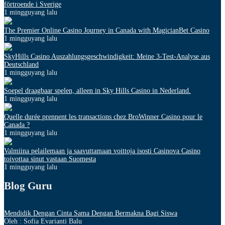
förtroende i Sverige
1 mingguyang lalu
The Premier Online Casino Journey in Canada with MagicianBet Casino
1 mingguyang lalu
SkyHills Casino Auszahlungsgeschwindigkeit: Meine 3-Test-Analyse aus
Deutschland
1 mingguyang lalu
Soepel draagbaar spelen, alleen in Sky Hills Casino in Nederland.
1 mingguyang lalu
Quelle durée prennent les transactions chez BroWinner Casino pour le
Canada ?
1 mingguyang lalu
Valmiina pelailemaan ja saavuttamaan voittoja isosti Casinova Casino
toivottaa sinut vastaan Suomesta
1 mingguyang lalu
Blog Guru
Mendidik Dengan Cinta Sama Dengan Bermakna Bagi Siswa
Oleh : Sofia Evarianti Balu