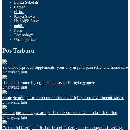
Berita Sekolah
Cerpen
ekskul
Karya Siswa
Najboljše Stave
public
Puisi
Technology
Uncategorized
Pos Terbaru
SendiDoc’s proven supplements: your ally in joint pain relief and home care
1 hariyang lalu
Hvordan komme i gang med nettcasino for nybegynnere
2 hariyang lalu
Strategie per giocare responsabilmente consigli per un divertimento sicuro
2 hariyang lalu
Gratis spins en hoogwaardige slots: de voordelen van LolaJack Casino
3 hariyang lalu
Casinot Jubla erbjuder lockande spel, hederliga utbetalningar och verkligt