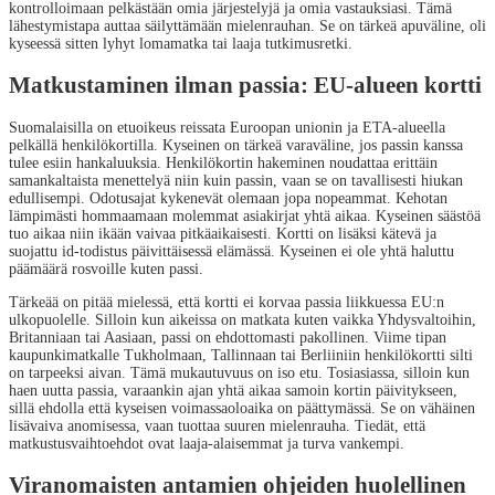
kontrolloimaan pelkästään omia järjestelyjä ja omia vastauksiasi. Tämä
lähestymistapa auttaa säilyttämään mielenrauhan. Se on tärkeä apuväline, oli
kyseessä sitten lyhyt lomamatka tai laaja tutkimusretki.
Matkustaminen ilman passia: EU-alueen kortti
Suomalaisilla on etuoikeus reissata Euroopan unionin ja ETA-alueella
pelkällä henkilökortilla. Kyseinen on tärkeä varaväline, jos passin kanssa
tulee esiin hankaluuksia. Henkilökortin hakeminen noudattaa erittäin
samankaltaista menettelyä niin kuin passin, vaan se on tavallisesti hiukan
edullisempi. Odotusajat kykenevät olemaan jopa nopeammat. Kehotan
lämpimästi hommaamaan molemmat asiakirjat yhtä aikaa. Kyseinen säästöä
tuo aikaa niin ikään vaivaa pitkäaikaisesti. Kortti on lisäksi kätevä ja
suojattu id-todistus päivittäisessä elämässä. Kyseinen ei ole yhtä haluttu
päämäärä rosvoille kuten passi.
Tärkeää on pitää mielessä, että kortti ei korvaa passia liikkuessa EU:n
ulkopuolelle. Silloin kun aikeissa on matkata kuten vaikka Yhdysvaltoihin,
Britanniaan tai Aasiaan, passi on ehdottomasti pakollinen. Viime tipan
kaupunkimatkalle Tukholmaan, Tallinnaan tai Berliiniin henkilökortti silti
on tarpeeksi aivan. Tämä mukautuvuus on iso etu. Tosiasiassa, silloin kun
haen uutta passia, varaankin ajan yhtä aikaa samoin kortin päivitykseen,
sillä ehdolla että kyseisen voimassaoloaika on päättymässä. Se on vähäinen
lisävaiva anomisessa, vaan tuottaa suuren mielenrauha. Tiedät, että
matkustusvaihtoehdot ovat laaja-alaisemmat ja turva vankempi.
Viranomaisten antamien ohjeiden huolellinen