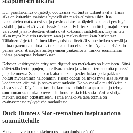
saapumisen aikana
Kun passihakemus on jätetty, odotusaika voi tuntua turhauttavalta. Tämä
aika on kuitenkin mainiota hyödyllisiin matkavalmisteluihin. Itse
hahmottelen matkaa osissa, ja passin odotus on täydellinen hetki perehtyä
asioihin, jotka eivät vaadi fyysistä passia. Reittien suunnittelu, majoituksen
varaukset ja aktiviteettien etsintä ovat kokonaan mahdollisia. Käytän tätä
aikaa myös budjetin tarkistamiseen ja matkavakuutuksen hankintaan.
Tällainen järjestelmällinen lähestymistapa lievittää viime hetken stressiä ja
tarjoaa paremman hinta-laatu-suhteen, kun ei ole kiire. Ajattelen sitä kuin
pelissä tekisi strategisia siirtoja ennen pääkierrosta. Tarkka suunnitelma
johtaa parempaan kokemukseen.
Kehotan keskittymään erityisesti digitaalisen matkakansion luomiseen. Siinä
säilytetään lentolippujen, hotellivarauksien ja vakuutusten kopioita pilvessä
ja puhelimessa. Samalla voi laatia matkatarpeiden listan, jotta pakkaus
hoituu myöhemmin helpommin. Passin odotus on myös hyvä aika selvittää
kohdemaan viisumi- ja terveysvaatimuksiin. Ne voivat olla mutkikkaita ja
aikaa vieviä. Käytännön tasolla, kun passi vihdoin saapuu, olet jo tehnyt
suurimman osan aikaa vievistä hallinnollisista tehtävistä. Voit keskittyä
matkan iloiseen odottamiseen. Tämä ennakoiva tapa toimia on
avainasemassa nykypäivän matkailussa.
Duck Hunters Slot -teemainen inspiraationa
suunnittelulle
Vapaa-ajanvietto on keskeinen osa tasapainoista elämää.