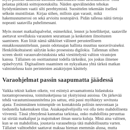
pelastaa pitkistä soittojonotuksilta. Näiden apuvälineiden tehokas
hyödyntäminen vaatii silti perehtymistä. Suosittelen tekemään itsellesi
selkeän muistilistan. Kirjaa siihen, milloin ajan varasit, mikä
hakemusnumerosi on sekä arvioitu noutopäivä. Pidän tallessa näitä tietoja
nopeasti saatavilla puhelimessani.
Myös monet matkailupalvelut, esimerkiksi, lennot ja hotelliketjut, saataville
asettavat sovelluksia varausten seurantaan ja keskeisten ilmoitusten
saamiseen. Kun liität nämä sähköiset välineet perusteelliseen
ennakkosuunnitteluun, passin odotusajan hallinta muuttuu suoraviivaiseksi.
Henkilökohtaisesti säilytän koko prosessista digilokia. Tallennan siihen
screen shotit varausvahvistuksista sekä viestittelystä valtion virastojen
kanssa. Tällainen on osoittautunut todella tärkeäksi, jos joskus ilmenee
epäselvyyttä. Digitaalinen osaaminen on nykyaikana yhtä tärkeä matkan
valmistelussa kuin perinteisten asiakirjojen käsittely.
Varaohjelmat passin saapumatta jäädessä
Vaikka tekisit kaiken oikein, voi esiintyä arvaamattomia hidastuksia
tuotantoprosessissa, toimitusketjussa tai yksityisissä asioissa. On järkevää
tehdä varautumissuunnitelma jos sattuu, että passi myöhästyy sovitusta
ajasta. Ensimmäinen toimenpide on kontaktoida poliisin neuvontaan ja
tiedustella hakemuksen tilaa. Asiakaspalvelijoilla voi olla tieto mahdollisesta
viiveestä. Tässä yhteydessä kannattaa tarkistaa, onko mahdollista peruuttaa
tai siirtää matkaliput ja majoitukset ilman suuria kuluja. Minä aina valitsen,
kun se on mahdollista, joustavia varausehtoja tätä mahdollisuutta varten.
Tällaiset vaihtoehdot saattavat maksaa hieman enemmän alussa, mutta