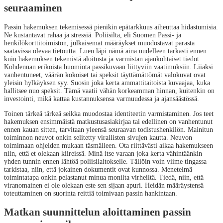
seuraaminen
Passin hakemuksen tekemisessä pienikin epätarkkuus aiheuttaa hidastumisia.
Ne kustantavat rahaa ja stressiä. Poliisilta, eli Suomen Passi- ja
henkilökorttitoimiston, julkaisemat määräykset muodostavat parasta
saatavissa olevaa tietoutta. Luen läpi nämä aina uudelleen tarkasti ennen
kuin hakemuksen tekemistä aloitusta ja varmistan ajankohtaiset tiedot.
Kohdennan erikoista huomiota passikuvaan liittyviin vaatimuksiin. Liiaksi
vanhentuneet, väärän kokoiset tai speksit täyttämättömät valokuvat ovat
yleisin hylkäyksen syy. Suosin joka kerta ammattitaitoista kuvaajaa, kuka
hallitsee nuo speksit. Tämä vaatii vähän korkeamman hinnan, kuitenkin on
investointi, mikä kattaa kustannuksensa varmuudessa ja ajansäästössä.
Toinen tärkeä tärkeä seikka muodostaa identiteetin varmistaminen. Jos teet
hakemuksen ensimmäistä matkustusasiakirjaa tai edellinen on vanhentunut
ennen kauan sitten, tarvitaan yleensä seuraavan todistushenkilön. Mainitun
toiminnon neuvot onkin selitetty virallisten sivujen kautta. Neuvon
toimimaan ohjeiden mukaan täsmälleen. Ota riittävästi aikaa hakemukseen
niin, että et olekaan kiireissä. Minä itse varaan joka kerta vähintäänkin
yhden tunnin ennen lähtöä poliisilaitokselle. Tällöin voin viime tingassa
tarkistaa, niin, että jokainen dokumentit ovat kunnossa. Menetelmä
toimintatapa onkin pelastanut minua monilta virheiltä. Tiedä, niin, että
viranomainen ei ole olekaan este sen sijaan apuri. Heidän määräystensä
toteuttaminen on suorinta reittiä toimivaan passin hankintaan.
Matkan suunnittelun aloittaminen passin