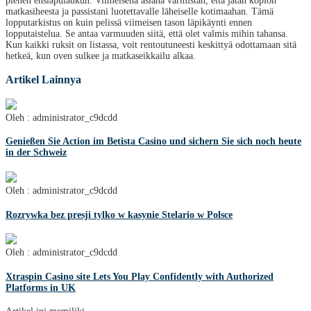
pienen ensiapulaukun. Viimeisenä asiana varmistan, että jätän kopion
matkasiheesta ja passistani luotettavalle läheiselle kotimaahan. Tämä
lopputarkistus on kuin pelissä viimeisen tason läpikäynti ennen
lopputaistelua. Se antaa varmuuden siitä, että olet valmis mihin tahansa.
Kun kaikki ruksit on listassa, voit rentoutuneesti keskittyä odottamaan sitä
hetkeä, kun oven sulkee ja matkaseikkailu alkaa.
Artikel Lainnya
Oleh : administrator_c9dcdd
Genießen Sie Action im Betista Casino und sichern Sie sich noch heute
in der Schweiz
Oleh : administrator_c9dcdd
Rozrywka bez presji tylko w kasynie Stelario w Polsce
Oleh : administrator_c9dcdd
Xtraspin Casino site Lets You Play Confidently with Authorized
Platforms in UK