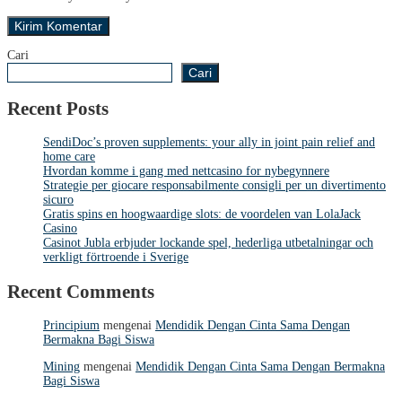
Cari
Cari
Recent Posts
SendiDoc’s proven supplements: your ally in joint pain relief and
home care
Hvordan komme i gang med nettcasino for nybegynnere
Strategie per giocare responsabilmente consigli per un divertimento
sicuro
Gratis spins en hoogwaardige slots: de voordelen van LolaJack
Casino
Casinot Jubla erbjuder lockande spel, hederliga utbetalningar och
verkligt förtroende i Sverige
Recent Comments
Principium
mengenai
Mendidik Dengan Cinta Sama Dengan
Bermakna Bagi Siswa
Mining
mengenai
Mendidik Dengan Cinta Sama Dengan Bermakna
Bagi Siswa