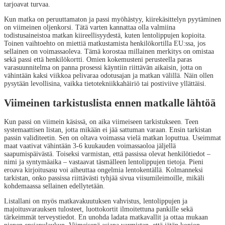
tarjoavat turvaa.
Kun matka on peruuttamaton ja passi myöhästyy, kiirekäsittelyn pyytäminen
on viimeinen oljenkorsi. Tätä varten kannattaa olla valmiina
todistusaineistoa matkan kiireellisyydestä, kuten lentolippujen kopioita.
Toinen vaihtoehto on miettiä matkustamista henkilökortilla EU:ssa, jos
sellainen on voimassaoleva. Tämä korostaa millainen merkitys on omistaa
sekä passi että henkilökortti. Omien kokemusteni perusteella paras
varasuunnitelma on panna prosessi käyntiin riittävän aikaisin, jotta on
vähintään kaksi viikkoa pelivaraa odotusajan ja matkan välillä. Näin ollen
pysytään levollisina, vaikka tietotekniikkahäiriö tai postiviive yllättäisi.
Viimeinen tarkistuslista ennen matkalle lähtöä
Kun passi on viimein käsissä, on aika viimeiseen tarkistukseen. Teen
systemaattisen listan, jotta mikään ei jää sattuman varaan. Ensin tarkistan
passin validiteetin. Sen on oltava voimassa vielä matkan loputtua. Useimmat
maat vaativat vähintään 3-6 kuukauden voimassaoloa jäljellä
saapumispäivästä. Toiseksi varmistan, että passissa olevat henkilötiedot –
nimi ja syntymäaika – vastaavat täsmälleen lentolippujen tietoja. Pieni
eroava kirjoitusasu voi aiheuttaa ongelmia lentokentällä. Kolmanneksi
tarkistan, onko passissa riittävästi tyhjää sivua viisumileimoille, mikäli
kohdemaassa sellainen edellytetään.
Listallani on myös matkavakuutuksen vahvistus, lentolippujen ja
majoitusvarauksen tulosteet, luottokortit ilmoitettuna pankille sekä
tärkeimmät terveystiedot. En unohda ladata matkavallit ja ottaa mukaan