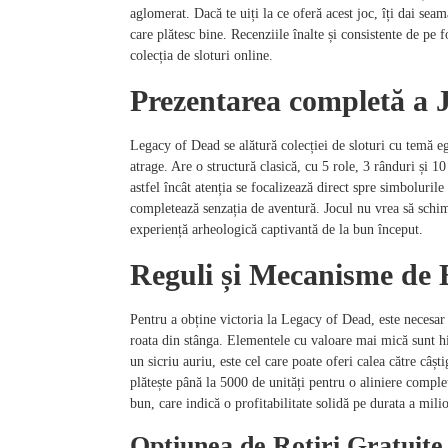
aglomerat. Dacă te uiți la ce oferă acest joc, îți dai s
care plătesc bine. Recenziile înalte și consistente de pe 
colecția de sloturi online.
Prezentarea completă a 
Legacy of Dead se alătură colecției de sloturi cu temă egi
atrage. Are o structură clasică, cu 5 role, 3 rânduri și 10 
astfel încât atenția se focalizează direct spre simboluril
completează senzația de aventură. Jocul nu vrea să schim
experiență arheologică captivantă de la bun început.
Reguli și Mecanisme de 
Pentru a obține victoria la Legacy of Dead, este necesar 
roata din stânga. Elementele cu valoare mai mică sunt hier
un sicriu auriu, este cel care poate oferi calea către câș
plătește până la 5000 de unități pentru o aliniere compl
bun, care indică o profitabilitate solidă pe durata a milio
Opțiunea de Rotiri Gratuite