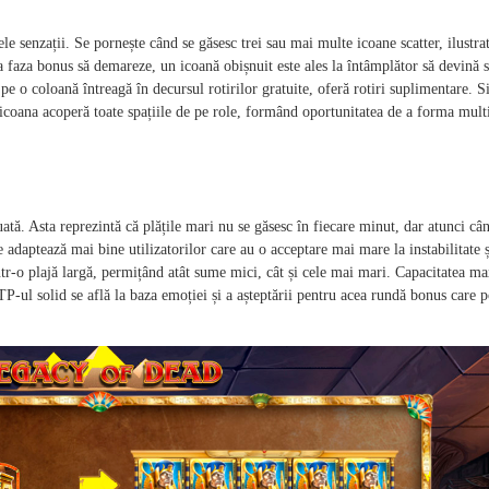
le senzații. Se pornește când se găsesc trei sau mai multe icoane scatter, ilustra
ca faza bonus să demareze, un icoană obișnuit este ales la întâmplător să devină s
pe o coloană întreagă în decursul rotirilor gratuite, oferă rotiri suplimentare. S
 icoana acoperă toate spațiile de pe role, formând oportunitatea de a forma mult
ată. Asta reprezintă că plățile mari nu se găsesc în fiecare minut, dar atunci câ
se adaptează mai bine utilizatorilor care au o acceptare mai mare la instabilitate 
ntr-o plajă largă, permițând atât sume mici, cât și cele mai mari. Capacitatea m
RTP-ul solid se află la baza emoției și a așteptării pentru acea rundă bonus care 