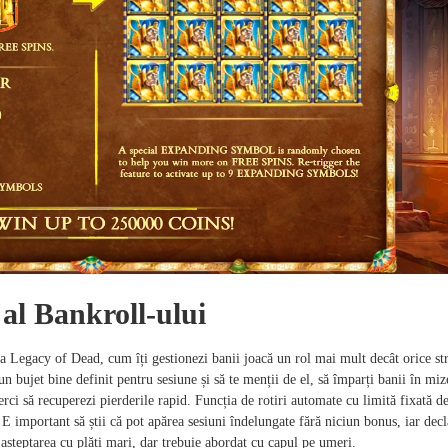
al Bankroll-ului
ca Legacy of Dead, cum îți gestionezi banii joacă un rol mai mult decât orice st
 un bujet bine definit pentru sesiune și să te menții de el, să împarți banii în mi
cerci să recuperezi pierderile rapid. Funcția de rotiri automate cu limită fixată d
i. E important să știi că pot apărea sesiuni îndelungate fără niciun bonus, iar dec
te așteptarea cu plăți mari, dar trebuie abordat cu capul pe umeri.