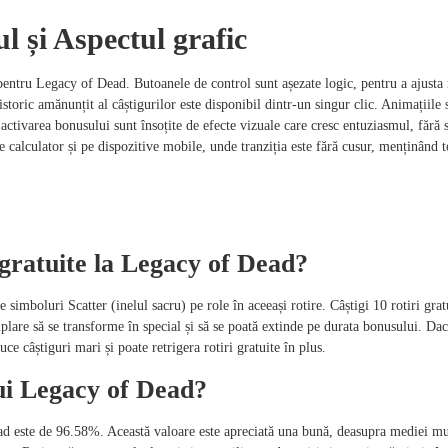
l și Aspectul grafic
 pentru Legacy of Dead. Butoanele de control sunt așezate logic, pentru a ajusta
storic amănunțit al câștigurilor este disponibil dintr-un singur clic. Animațiile 
activarea bonusului sunt însoțite de efecte vizuale care cresc entuziasmul, fără 
pe calculator și pe dispozitive mobile, unde tranziția este fără cusur, menținând t
 gratuite la Legacy of Dead?
 simboluri Scatter (inelul sacru) pe role în aceeași rotire. Câștigi 10 rotiri grat
mplare să se transforme în special și să se poată extinde pe durata bonusului. Dac
ce câștiguri mari și poate retrigera rotiri gratuite în plus.
ui Legacy of Dead?
ad este de 96.58%. Această valoare este apreciată una bună, deasupra mediei mu