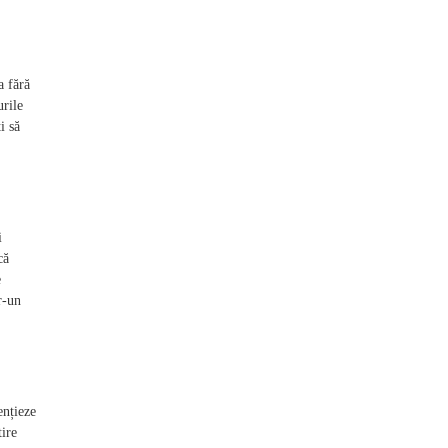
a fără
urile
i să
i
că
e
r-un
ențieze
tire