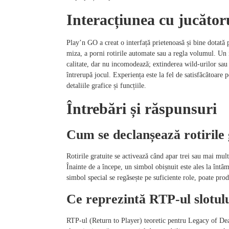
Interacțiunea cu jucătoru
Play’n GO a creat o interfață prietenoasă și bine dotată
miza, a porni rotirile automate sau a regla volumul. Un i
calitate, dar nu incomodează; extinderea wild-urilor sau 
întrerupă jocul. Experiența este la fel de satisfăcătoare 
detaliile grafice și funcțiile.
Întrebări și răspunsuri
Cum se declanșează rotirile
Rotirile gratuite se activează când apar trei sau mai multe
Înainte de a începe, un simbol obișnuit este ales la întâ
simbol special se regăsește pe suficiente role, poate produ
Ce reprezintă RTP-ul slotul
RTP-ul (Return to Player) teoretic pentru Legacy of De