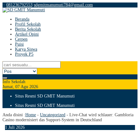
:
:
081236792553
sdgmitmanumuti784@gmail.com
Beranda
Profil Sekolah
Berita Sekolah
Artikel Opini
Cerpen
Puisi
Karya Siswa
Proyek P5
Info Sekolah
Jumat, 07 Agu 2026
Situs Resmi SD GMIT Manumuti
Situs Resmi SD GMIT Manumuti
Anda disini :
Home
-
Uncategorized
-
Live-Chat wird schlauer: Gambloria
Casino modernisiert das Support-System in Deutschland
1
Juli
2026