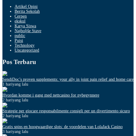
Artikel Opini
Berita Sekolah
Cerpen
ekskul
Karya Siswa
Najboljše Stave
public
Puisi
Technology
Uncategorized
Pos Terbaru
SendiDoc’s proven supplements: your ally in joint pain relief and home care
1 hariyang lalu
Hvordan komme i gang med nettcasino for nybegynnere
2 hariyang lalu
Strategie per giocare responsabilmente consigli per un divertimento sicuro
2 hariyang lalu
Gratis spins en hoogwaardige slots: de voordelen van LolaJack Casino
3 hariyang lalu