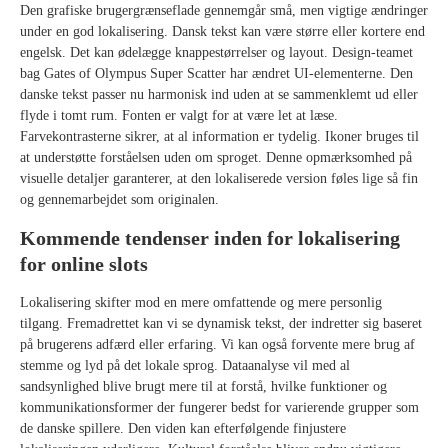
Den grafiske brugergrænseflade gennemgår små, men vigtige ændringer
under en god lokalisering. Dansk tekst kan være større eller kortere end
engelsk. Det kan ødelægge knappestørrelser og layout. Design-teamet
bag Gates of Olympus Super Scatter har ændret UI-elementerne. Den
danske tekst passer nu harmonisk ind uden at se sammenklemt ud eller
flyde i tomt rum. Fonten er valgt for at være let at læse.
Farvekontrasterne sikrer, at al information er tydelig. Ikoner bruges til
at understøtte forståelsen uden om sproget. Denne opmærksomhed på
visuelle detaljer garanterer, at den lokaliserede version føles lige så fin
og gennemarbejdet som originalen.
Kommende tendenser inden for lokalisering
for online slots
Lokalisering skifter mod en mere omfattende og mere personlig
tilgang. Fremadrettet kan vi se dynamisk tekst, der indretter sig baseret
på brugerens adfærd eller erfaring. Vi kan også forvente mere brug af
stemme og lyd på det lokale sprog. Dataanalyse vil med al
sandsynlighed blive brugt mere til at forstå, hvilke funktioner og
kommunikationsformer der fungerer bedst for varierende grupper som
de danske spillere. Den viden kan efterfølgende finjustere