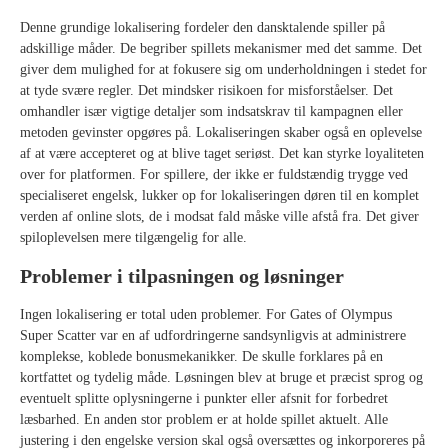
Denne grundige lokalisering fordeler den dansktalende spiller på
adskillige måder. De begriber spillets mekanismer med det samme. Det
giver dem mulighed for at fokusere sig om underholdningen i stedet for
at tyde svære regler. Det mindsker risikoen for misforståelser. Det
omhandler især vigtige detaljer som indsatskrav til kampagnen eller
metoden gevinster opgøres på. Lokaliseringen skaber også en oplevelse
af at være accepteret og at blive taget seriøst. Det kan styrke loyaliteten
over for platformen. For spillere, der ikke er fuldstændig trygge ved
specialiseret engelsk, lukker op for lokaliseringen døren til en komplet
verden af online slots, de i modsat fald måske ville afstå fra. Det giver
spiloplevelsen mere tilgængelig for alle.
Problemer i tilpasningen og løsninger
Ingen lokalisering er total uden problemer. For Gates of Olympus
Super Scatter var en af udfordringerne sandsynligvis at administrere
komplekse, koblede bonusmekanikker. De skulle forklares på en
kortfattet og tydelig måde. Løsningen blev at bruge et præcist sprog og
eventuelt splitte oplysningerne i punkter eller afsnit for forbedret
læsbarhed. En anden stor problem er at holde spillet aktuelt. Alle
justering i den engelske version skal også oversættes og inkorporeres på