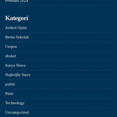
Februari 2024
Kategori
Artikel Opini
Berita Sekolah
Cerpen
ekskul
Karya Siswa
Najboljše Stave
public
Puisi
Technology
Uncategorized