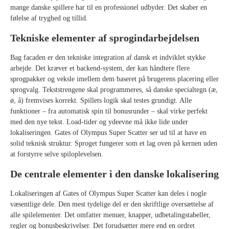
mange danske spillere har til en professionel udbyder. Det skaber en
følelse af tryghed og tillid.
Tekniske elementer af sprogindarbejdelsen
Bag facaden er den tekniske integration af dansk et indviklet stykke
arbejde. Det kræver et backend-system, der kan håndtere flere
sprogpakker og veksle imellem dem baseret på brugerens placering eller
sprogvalg. Tekststrengene skal programmeres, så danske specialtegn (æ,
ø, å) fremvises korrekt. Spillets logik skal testes grundigt. Alle
funktioner – fra automatisk spin til bonusrunder – skal virke perfekt
med den nye tekst. Load-tider og ydeevne må ikke lide under
lokaliseringen. Gates of Olympus Super Scatter ser ud til at have en
solid teknisk struktur. Sproget fungerer som et lag oven på kernen uden
at forstyrre selve spiloplevelsen.
De centrale elementer i den danske lokalisering
Lokaliseringen af Gates of Olympus Super Scatter kan deles i nogle
væsentlige dele. Den mest tydelige del er den skriftlige oversættelse af
alle spilelementer. Det omfatter menuer, knapper, udbetalingstabeller,
regler og bonusbeskrivelser. Det forudsætter mere end en ordret