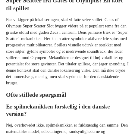
Super Scatter fra Gates of Olympus: En kort
til spillet
Før vi kigger på lokaliseringen, skal vi fatte selve spillet. Gates of
Olympus Super Scatter Slot bygger videre på et populært tema fra den
græske oldtid med guden Zeus i centrum. Dens primære træk er ‘Super
Scatter’-mekanikken. Her kan scatter-symboler aktivere frie spins med
progressive multiplikatorer. Spillets visuelle udtryk er spækket med
store søjler, gyldne symboler og et medrivende soundtrack, der leder
spilleren mod Olympen. Mekanikken er designet til høj volatilitet og
potentialet for store gevinster. Det tiltaler spillere, der jager spænding. I
denne kontekst skal den danske lokalisering virke. Den må ikke bryde
det immersive gameplay, men skal styrke det for den dansktalende
bruger.
Ofte stillede spørgsmål
Er spilmekanikken forskellig i den danske
version?
Nej, overhovedet ikke, spilmekanikken er fuldstændig den samme. Den
matematiske model, udbetalingerne, sandsynlighederne og