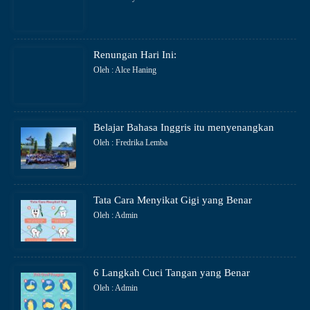
Renungan Hari Ini:
Oleh : Alce Haning
Belajar Bahasa Inggris itu menyenangkan
Oleh : Fredrika Lemba
Tata Cara Menyikat Gigi yang Benar
Oleh : Admin
6 Langkah Cuci Tangan yang Benar
Oleh : Admin