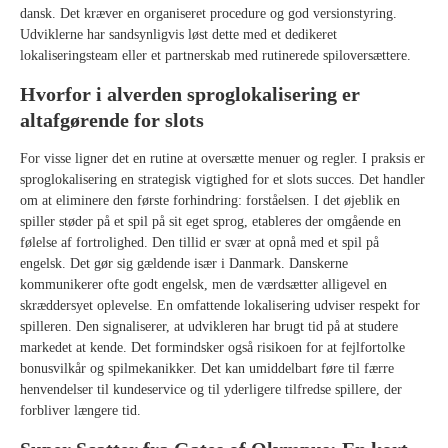
dansk. Det kræver en organiseret procedure og god versionstyring.
Udviklerne har sandsynligvis løst dette med et dedikeret
lokaliseringsteam eller et partnerskab med rutinerede spiloversættere.
Hvorfor i alverden sproglokalisering er
altafgørende for slots
For visse ligner det en rutine at oversætte menuer og regler. I praksis er
sproglokalisering en strategisk vigtighed for et slots succes. Det handler
om at eliminere den første forhindring: forståelsen. I det øjeblik en
spiller støder på et spil på sit eget sprog, etableres der omgående en
følelse af fortrolighed. Den tillid er svær at opnå med et spil på
engelsk. Det gør sig gældende især i Danmark. Danskerne
kommunikerer ofte godt engelsk, men de værdsætter alligevel en
skræddersyet oplevelse. En omfattende lokalisering udviser respekt for
spilleren. Den signaliserer, at udvikleren har brugt tid på at studere
markedet at kende. Det formindsker også risikoen for at fejlfortolke
bonusvilkår og spilmekanikker. Det kan umiddelbart føre til færre
henvendelser til kundeservice og til yderligere tilfredse spillere, der
forbliver længere tid.