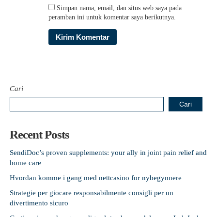
Simpan nama, email, dan situs web saya pada
peramban ini untuk komentar saya berikutnya.
Cari
Cari
Recent Posts
SendiDoc’s proven supplements: your ally in joint pain relief and
home care
Hvordan komme i gang med nettcasino for nybegynnere
Strategie per giocare responsabilmente consigli per un
divertimento sicuro