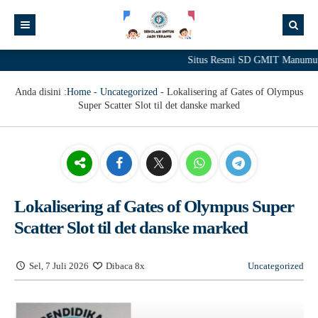
Situs Resmi SD GMIT Manumuti
Anda disini :
Home
-
Uncategorized
-
Lokalisering af Gates of Olympus
Super Scatter Slot til det danske marked
Lokalisering af Gates of Olympus Super
Scatter Slot til det danske marked
Sel, 7 Juli 2026
Dibaca 8x
Uncategorized