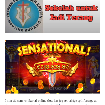
I min tid som kritiker af online slots har jeg set talrige spil forsøge at