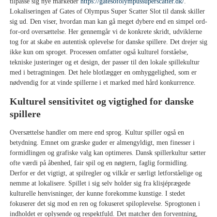
tilpasse sig nye markeder
https://gatesofolympussuperscatter.dk/
.
Lokaliseringen af Gates of Olympus Super Scatter Slot til dansk skiller
sig ud. Den viser, hvordan man kan gå meget dybere end en simpel ord-
for-ord oversættelse. Her gennemgår vi de konkrete skridt, udviklerne
tog for at skabe en autentisk oplevelse for danske spillere. Det drejer sig
ikke kun om sproget. Processen omfatter også kulturel forståelse,
tekniske justeringer og et design, der passer til den lokale spillekultur
med i betragtningen. Det hele blotlægger en omhyggelighed, som er
nødvendig for at vinde spillerne i et marked med hård konkurrence.
Kulturel sensitivitet og vigtighed for danske
spillere
Oversættelse handler om mere end sprog. Kultur spiller også en
betydning. Emnet om græske guder er almengyldigt, men finesser i
formidlingen og grafiske valg kan optimeres. Dansk spillerkultur sætter
ofte værdi på åbenhed, fair spil og en nøgtern, faglig formidling.
Derfor er det vigtigt, at spilregler og vilkår er særligt letforståelige og
nemme at lokalisere. Spillet i sig selv holder sig fra klisjéprægede
kulturelle henvisninger, der kunne forekomme kunstige. I stedet
fokuserer det sig mod en ren og fokuseret spiloplevelse. Sprogtonen i
indholdet er oplysende og respektfuld. Det matcher den forventning,