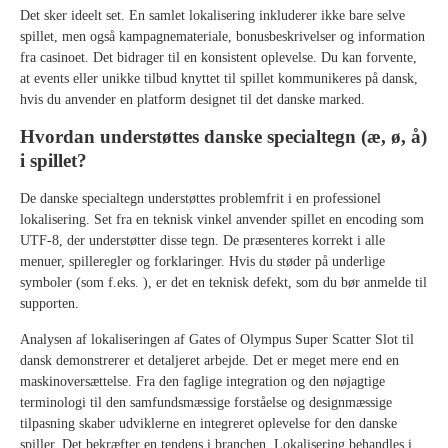
Det sker ideelt set. En samlet lokalisering inkluderer ikke bare selve
spillet, men også kampagnemateriale, bonusbeskrivelser og information
fra casinoet. Det bidrager til en konsistent oplevelse. Du kan forvente,
at events eller unikke tilbud knyttet til spillet kommunikeres på dansk,
hvis du anvender en platform designet til det danske marked.
Hvordan understøttes danske specialtegn (æ, ø, å)
i spillet?
De danske specialtegn understøttes problemfrit i en professionel
lokalisering. Set fra en teknisk vinkel anvender spillet en encoding som
UTF-8, der understøtter disse tegn. De præsenteres korrekt i alle
menuer, spilleregler og forklaringer. Hvis du støder på underlige
symboler (som f.eks. ), er det en teknisk defekt, som du bør anmelde til
supporten.
Analysen af lokaliseringen af Gates of Olympus Super Scatter Slot til
dansk demonstrerer et detaljeret arbejde. Det er meget mere end en
maskinoversættelse. Fra den faglige integration og den nøjagtige
terminologi til den samfundsmæssige forståelse og designmæssige
tilpasning skaber udviklerne en integreret oplevelse for den danske
spiller. Det bekræfter en tendens i branchen. Lokalisering behandles i