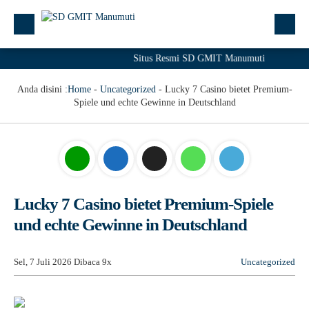
Situs Resmi SD GMIT Manumuti
Anda disini :
Home
-
Uncategorized
-
Lucky 7 Casino bietet Premium-
Spiele und echte Gewinne in Deutschland
Lucky 7 Casino bietet Premium-Spiele
und echte Gewinne in Deutschland
Sel, 7 Juli 2026
Dibaca 9x
Uncategorized