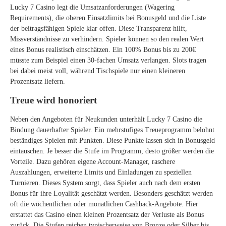
Lucky 7 Casino legt die Umsatzanforderungen (Wagering
Requirements), die oberen Einsatzlimits bei Bonusgeld und die Liste
der beitragsfähigen Spiele klar offen. Diese Transparenz hilft,
Missverständnisse zu verhindern. Spieler können so den realen Wert
eines Bonus realistisch einschätzen. Ein 100% Bonus bis zu 200€
müsste zum Beispiel einen 30-fachen Umsatz verlangen. Slots tragen
bei dabei meist voll, während Tischspiele nur einen kleineren
Prozentsatz liefern.
Treue wird honoriert
Neben den Angeboten für Neukunden unterhält Lucky 7 Casino die
Bindung dauerhafter Spieler. Ein mehrstufiges Treueprogramm belohnt
beständiges Spielen mit Punkten. Diese Punkte lassen sich in Bonusgeld
eintauschen. Je besser die Stufe im Programm, desto größer werden die
Vorteile. Dazu gehören eigene Account-Manager, raschere
Auszahlungen, erweiterte Limits und Einladungen zu speziellen
Turnieren. Dieses System sorgt, dass Spieler auch nach dem ersten
Bonus für ihre Loyalität geschätzt werden. Besonders geschätzt werden
oft die wöchentlichen oder monatlichen Cashback-Angebote. Hier
erstattet das Casino einen kleinen Prozentsatz der Verluste als Bonus
zurück. Die Stufen reichen typischerweise von Bronze oder Silber bis