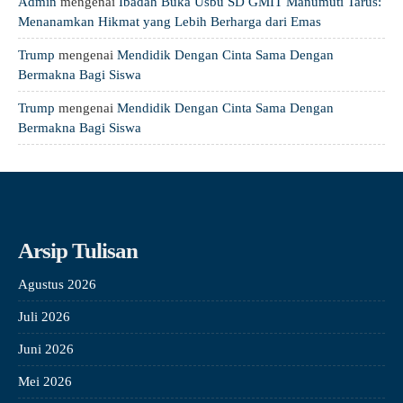
Admin
mengenai
Ibadah Buka Usbu SD GMIT Manumuti Tarus:
Menanamkan Hikmat yang Lebih Berharga dari Emas
Trump
mengenai
Mendidik Dengan Cinta Sama Dengan
Bermakna Bagi Siswa
Trump
mengenai
Mendidik Dengan Cinta Sama Dengan
Bermakna Bagi Siswa
Arsip Tulisan
Agustus 2026
Juli 2026
Juni 2026
Mei 2026