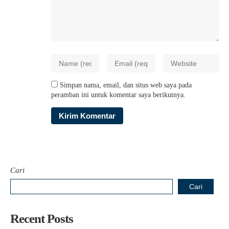
Simpan nama, email, dan situs web saya pada
peramban ini untuk komentar saya berikutnya.
Cari
Cari
Recent Posts