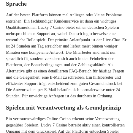
Sprache
Auf der besten Plattform können mal Anliegen oder kleine Probleme
entstehen. Ein fachkundiger Kundenservice ist dann ein wichtiges
Qualitätsmerkmal. Lucky 7 Casino bietet seinen deutschen Spielern
mehrsprachlichen Support an, wobei Deutsch logischerweise eine
wesentliche Rolle spielt. Der primäre Anlaufpunkt ist der Live-Chat. Er
ist 24 Stunden am Tag erreichbar und liefert meist binnen weniger
Minuten eine kompetente Antwort. Die Mitarbeiter sind nicht nur
sprachlich fit, sondern verstehen sich auch in den Feinheiten der
Plattform, der Bonusbedingungen und der Zahlungsabläufe. Als
Alternative gibt es einen detaillierten FAQ-Bereich für häufige Fragen
und die Gelegenheit, eine E-Mail zu schreiben. Ein hilfsbereiter und
effizienter Support trägt entscheidend zum guten Gesamteindruck bei.
Die Antwortzeiten per E-Mail belaufen sich normalerweise unter 24
Stunden. Für unwichtige Anfragen ist das durchaus in Ordnung.
Spielen mit Verantwortung als Grundprinzip
Ein vertrauenswürdiges Online-Casino erkennt seine Verantwortung
gegenüber Spielern. Lucky 7 Casino betreibt aktiv einen kontrollierten
Umgang mit dem Glücksspiel. Auf der Plattform entdecken Spieler