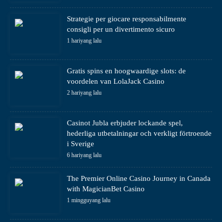
Strategie per giocare responsabilmente
consigli per un divertimento sicuro
1 hariyang lalu
Gratis spins en hoogwaardige slots: de
voordelen van LolaJack Casino
2 hariyang lalu
Casinot Jubla erbjuder lockande spel,
hederliga utbetalningar och verkligt förtroende
i Sverige
6 hariyang lalu
The Premier Online Casino Journey in Canada
with MagicianBet Casino
1 mingguyang lalu