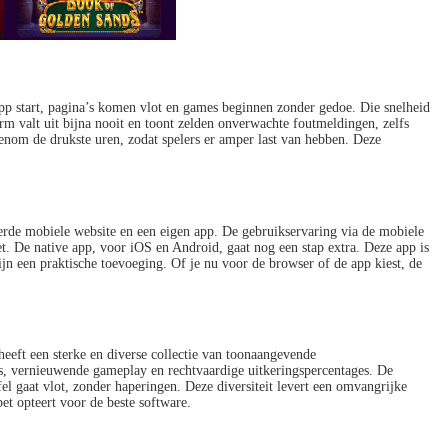
e app start, pagina’s komen vlot en games beginnen zonder gedoe. Die snelheid
orm valt uit bijna nooit en toont zelden onverwachte foutmeldingen, zelfs
tenom de drukste uren, zodat spelers er amper last van hebben. Deze
eerde mobiele website en een eigen app. De gebruikservaring via de mobiele
et. De native app, voor iOS en Android, gaat nog een stap extra. Deze app is
ijn een praktische toevoeging. Of je nu voor de browser of de app kiest, de
eeft een sterke en diverse collectie van toonaangevende
s, vernieuwende gameplay en rechtvaardige uitkeringspercentages. De
l gaat vlot, zonder haperingen. Deze diversiteit levert een omvangrijke
bet opteert voor de beste software.