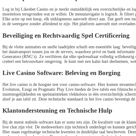
Log in bij Likesbet Casino en je merkt onmiddellijk een overzichtelijke en l
moeiteloos terugvinden wat ze willen. De menunavigatie is logisch. Je filtert
Elke actie op een knop, elk uitklapmenu aanvoelt direct aan. Dat geeft een in
in de weergave zonder afleidend te zijn. Het platform aanvoelt niet overladen
Beveiliging en Rechtvaardig Spel Certificering
Bij de vlotte animaties en snelle laadtijden schuilt een essentiële laag: bev
het datatransport tussen jou en de servers, waardoor privé en bank informati
Generators (RNG’s). Ze verifiëren dat elke spelresultaat volledig willekeurig e
creëert een betrouwbare omgeving. Je kunt met een kalm hart deelnemen, wete
Live Casino Software: Beleving en Borging
Het live casino is de hoogste test voor casino-software. Hier komen streamtec
Evolution, Ezugi en Pragmatic Play Live bieden de live tafels een filmische er
inzetmogelijkheden en spelstatistieken vlekkeloos in één overzichtelijk scherm.
alsof je aan tafel zit. Deze technische standaard in het live casino bevestigt d
Klantondersteuning en Technische Hulp
Bij de meest stabiele software kan er soms iets zijn. De kwaliteit van de klan
live chat zijn vlot. De medewerkers zijn technisch onderlegd en kunnen geric
Hier staan regelmatige technische kwesties in duidelijke taal beschreven. D