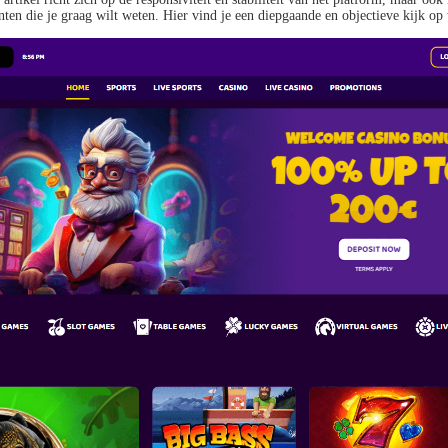
unten die je graag wilt weten. Hier vind je een diepgaande en objectieve kijk o