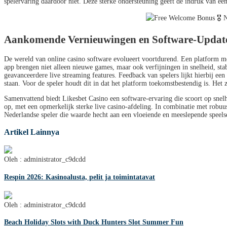
spelervaring daardoor niet. Deze sterke ondersteuning geeft de indruk van ee
Aankomende Vernieuwingen en Software-Updat
De wereld van online casino software evolueert voortdurend. Een platform mo
app brengen niet alleen nieuwe games, maar ook verfijningen in snelheid, stabi
geavanceerdere live streaming features. Feedback van spelers lijkt hierbij een
staan. Voor de speler houdt dit in dat het platform toekomstbestendig is. Het
Samenvattend biedt Likesbet Casino een software-ervaring die scoort op snel
op, met een opmerkelijk sterke live casino-afdeling. In combinatie met robuus
Nederlandse speler die waarde hecht aan een vloeiende en meeslepende speelse
Artikel Lainnya
Oleh : administrator_c9dcdd
Respin 2026: Kasinoalusta, pelit ja toimintatavat
Oleh : administrator_c9dcdd
Beach Holiday Slots with Duck Hunters Slot Summer Fun