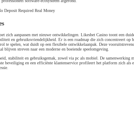
n professioneel software-ecosysteem afgerond.
es
et zich aanpassen met nieuwe ontwikkelingen. Likesbet Casino toont een duidel
liteit en gebruiksvriendelijkheid. Er is een roadmap die zich concentreert op h
 rol te spelen, wat duidt op een flexibele ontwikkelaanpak. Deze vooruitstrevende
 zal blijven streven naar een moderne en boeiende speelomgeving.
heid, stabiliteit en gebruiksgemak, zowel via pc als mobiel. De samenwerking m
te beveiliging en een efficiënte klantenservice profileert het platform zich als
ssie.