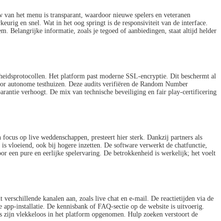
uw van het menu is transparant, waardoor nieuwe spelers en veteranen
urig en snel. Wat in het oog springt is de responsiviteit van de interface.
. Belangrijke informatie, zoals je tegoed of aanbiedingen, staat altijd helder
ligheidsprotocollen. Het platform past moderne SSL-encryptie. Dit beschermt al
t door autonome testhuizen. Deze audits verifiëren de Random Number
sparantie verhoogt. De mix van technische beveiliging en fair play-certificering
 focus op live weddenschappen, presteert hier sterk. Dankzij partners als
 is vloeiend, ook bij hogere inzetten. De software verwerkt de chatfunctie,
oor een pure en eerlijke spelervaring. De betrokkenheid is werkelijk; het voelt
 verschillende kanalen aan, zoals live chat en e-mail. De reactietijden via de
app-installatie. De kennisbank of FAQ-sectie op de website is uitvoerig.
es zijn vlekkeloos in het platform opgenomen. Hulp zoeken verstoort de