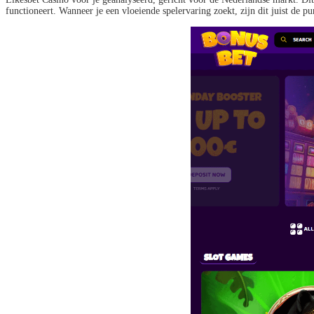
functioneert. Wanneer je een vloeiende spelervaring zoekt, zijn dit juist de p