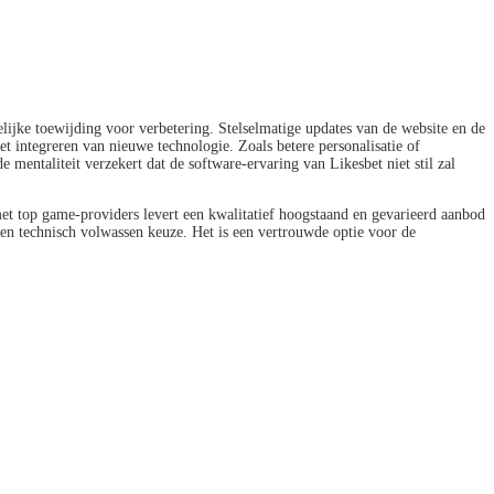
ijke toewijding voor verbetering. Stelselmatige updates van de website en de
et integreren van nieuwe technologie. Zoals betere personalisatie of
 mentaliteit verzekert dat de software-ervaring van Likesbet niet stil zal
et top game-providers levert een kwalitatief hoogstaand en gevarieerd aanbod
 een technisch volwassen keuze. Het is een vertrouwde optie voor de