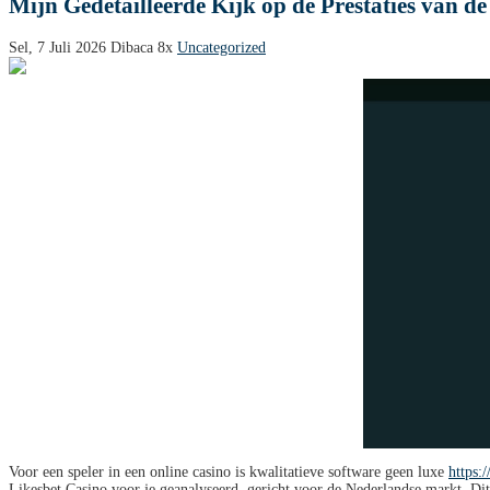
Mijn Gedetailleerde Kijk op de Prestaties van de
Sel, 7 Juli 2026
Dibaca 8x
Uncategorized
Voor een speler in een online casino is kwalitatieve software geen luxe
https:/
Likesbet Casino voor je geanalyseerd, gericht voor de Nederlandse markt. Dit 