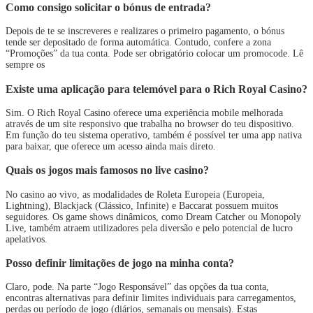
Como consigo solicitar o bónus de entrada?
Depois de te se inscreveres e realizares o primeiro pagamento, o bónus
tende ser depositado de forma automática. Contudo, confere a zona
“Promoções” da tua conta. Pode ser obrigatório colocar um promocode. Lê
sempre os
Existe uma aplicação para telemóvel para o Rich Royal Casino?
Sim. O Rich Royal Casino oferece uma experiência mobile melhorada
através de um site responsivo que trabalha no browser do teu dispositivo.
Em função do teu sistema operativo, também é possível ter uma app nativa
para baixar, que oferece um acesso ainda mais direto.
Quais os jogos mais famosos no live casino?
No casino ao vivo, as modalidades de Roleta Europeia (Europeia,
Lightning), Blackjack (Clássico, Infinite) e Baccarat possuem muitos
seguidores. Os game shows dinâmicos, como Dream Catcher ou Monopoly
Live, também atraem utilizadores pela diversão e pelo potencial de lucro
apelativos.
Posso definir limitações de jogo na minha conta?
Claro, pode. Na parte “Jogo Responsável” das opções da tua conta,
encontras alternativas para definir limites individuais para carregamentos,
perdas ou período de jogo (diários, semanais ou mensais). Estas