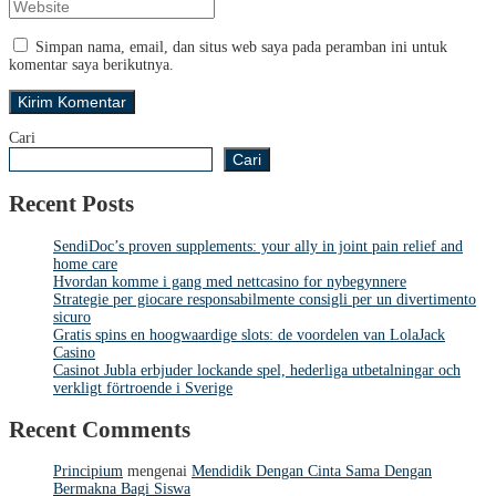
Simpan nama, email, dan situs web saya pada peramban ini untuk
komentar saya berikutnya.
Cari
Cari
Recent Posts
SendiDoc’s proven supplements: your ally in joint pain relief and
home care
Hvordan komme i gang med nettcasino for nybegynnere
Strategie per giocare responsabilmente consigli per un divertimento
sicuro
Gratis spins en hoogwaardige slots: de voordelen van LolaJack
Casino
Casinot Jubla erbjuder lockande spel, hederliga utbetalningar och
verkligt förtroende i Sverige
Recent Comments
Principium
mengenai
Mendidik Dengan Cinta Sama Dengan
Bermakna Bagi Siswa