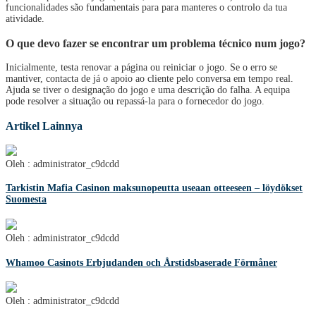
funcionalidades são fundamentais para para manteres o controlo da tua
atividade.
O que devo fazer se encontrar um problema técnico num jogo?
Inicialmente, testa renovar a página ou reiniciar o jogo. Se o erro se
mantiver, contacta de já o apoio ao cliente pelo conversa em tempo real.
Ajuda se tiver o designação do jogo e uma descrição do falha. A equipa
pode resolver a situação ou repassá-la para o fornecedor do jogo.
Artikel Lainnya
Oleh : administrator_c9dcdd
Tarkistin Mafia Casinon maksunopeutta useaan otteeseen – löydökset
Suomesta
Oleh : administrator_c9dcdd
Whamoo Casinots Erbjudanden och Årstidsbaserade Förmåner
Oleh : administrator_c9dcdd