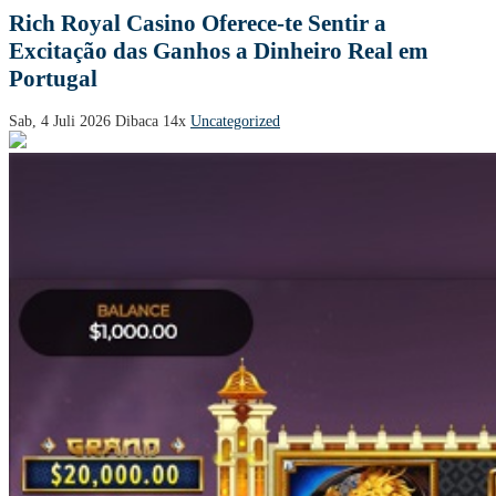
Rich Royal Casino Oferece-te Sentir a
Excitação das Ganhos a Dinheiro Real em
Portugal
Sab, 4 Juli 2026
Dibaca 14x
Uncategorized