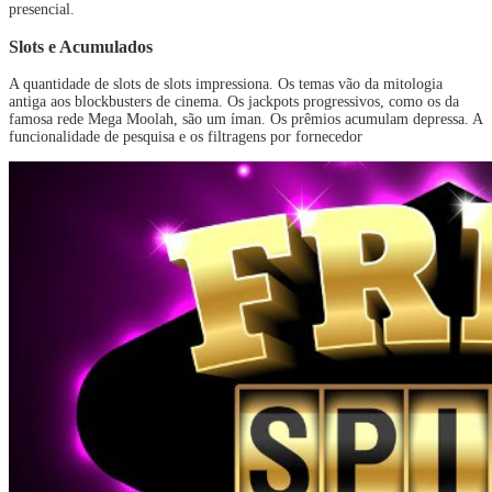
presencial.
Slots e Acumulados
A quantidade de slots de slots impressiona. Os temas vão da mitologia
antiga aos blockbusters de cinema. Os jackpots progressivos, como os da
famosa rede Mega Moolah, são um íman. Os prêmios acumulam depressa. A
funcionalidade de pesquisa e os filtragens por fornecedor