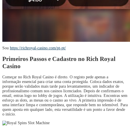
Sou
https://richroyal-casino.com/pt-pt/
Primeiros Passos e Cadastro no Rich Royal
Casino
Começar no Rich Royal Casino é direto. O registo pede apenas a
informação essencial para criar uma conta protegida. Coloca dados exatos,
porque serão validados mais tarde para levantamentos, um indicador de
profissionalismo comum nos casinos licenciados. Depois de confirmares o
email, entras logo no lobby de jogos. A utilização é intuitiva. Encontras sem
esforço as slots, as mesas ou o casino ao vivo. A primeira impressão é de
uma interface limpa e contemporânea, que responde bem no telemóvel. Para
quem aposta em qualquer lado, esta versatilidade é um ponto a favor desde
o início.