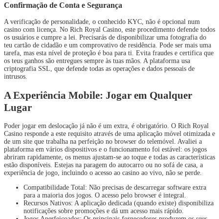
Confirmação de Conta e Segurança
A verificação de personalidade, o conhecido KYC, não é opcional num
casino com licença. No Rich Royal Casino, este procedimento defende todos
os usuários e cumpre a lei. Precisarás de disponibilizar uma fotografia do
teu cartão de cidadão e um comprovativo de residência. Pode ser mais uma
tarefa, mas esta nível de proteção é boa para ti. Evita fraudes e certifica que
os teus ganhos são entregues sempre às tuas mãos. A plataforma usa
criptografia SSL, que defende todas as operações e dados pessoais de
intrusos.
A Experiência Mobile: Jogar em Qualquer
Lugar
Poder jogar em deslocação já não é um extra, é obrigatório. O Rich Royal
Casino responde a este requisito através de uma aplicação móvel otimizada e
de um site que trabalha na perfeição no browser do telemóvel. Avaliei a
plataforma em vários dispositivos e o funcionamento foi estável: os jogos
abriram rapidamente, os menus ajustam-se ao toque e todas as características
estão disponíveis. Estejas na paragem do autocarro ou no sofá de casa, a
experiência de jogo, incluindo o acesso ao casino ao vivo, não se perde.
Compatibilidade Total: Não precisas de descarregar software extra
para a maioria dos jogos. O acesso pelo browser é integral.
Recursos Nativos: A aplicação dedicada (quando existe) disponibiliza
notificações sobre promoções e dá um acesso mais rápido.
Jogos Aperfeiçoados: Os principais fornecedores produzem os seus