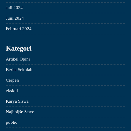
Juli 2024
Juni 2024
Februari 2024
Kategori
Artikel Opini
Berita Sekolah
Cerpen
ekskul
Karya Siswa
Najboljše Stave
public