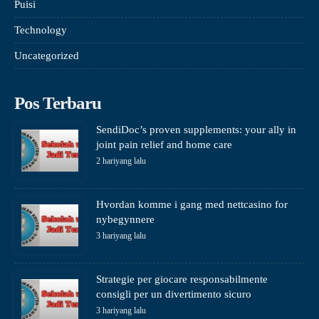
Puisi
Technology
Uncategorized
Pos Terbaru
SendiDoc’s proven supplements: your ally in
joint pain relief and home care
2 hariyang lalu
Hvordan komme i gang med nettcasino for
nybegynnere
3 hariyang lalu
Strategie per giocare responsabilmente
consigli per un divertimento sicuro
3 hariyang lalu