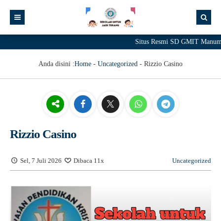
Situs Resmi SD GMIT Manumuti
Anda disini :
Home
-
Uncategorized
-
Rizzio Casino
Rizzio Casino
Sel, 7 Juli 2026
Dibaca 11x
Uncategorized