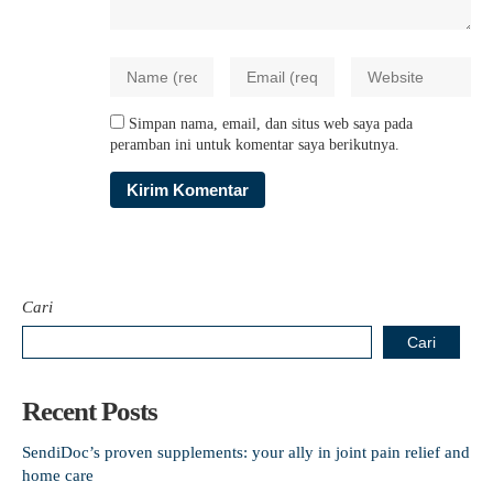
Simpan nama, email, dan situs web saya pada
peramban ini untuk komentar saya berikutnya.
Cari
Cari
Recent Posts
SendiDoc’s proven supplements: your ally in joint pain relief and
home care