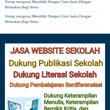
Trump
mengenai
Mendidik Dengan Cinta Sama Dengan
Bermakna Bagi Siswa
Trump
mengenai
Mendidik Dengan Cinta Sama Dengan
Bermakna Bagi Siswa