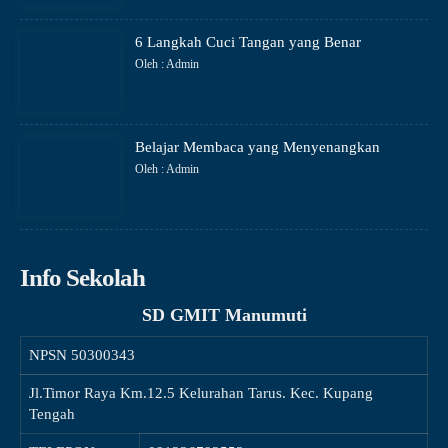
6 Langkah Cuci Tangan yang Benar
Oleh : Admin
Belajar Membaca yang Menyenangkan
Oleh : Admin
Info Sekolah
SD GMIT Manumuti
NPSN
50300343
Jl.Timor Raya Km.12.5 Kelurahan Tarus. Kec. Kupang
Tengah