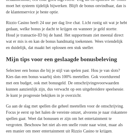
moet het systeem tijdelijk bijwerken. Blijft de bonus onvindbaar, dan is
de klantenservice je beste optie.
Rizzio Casino heeft 24 uur per dag live chat. Licht rustig uit wat je hebt
gedaan, welke bonus je dacht te krijgen en wanneer je geld stortte.
Houd je transactie-ID bij de hand. Het supportteam ziet meestal direct
wat er mis is en kan de bonus handmatig toekennen. Wees vriendelijk
en duidelijk, dat maakt het oplossen een stuk sneller.
Mijn tips voor een geslaagde bonusbeleving
Selecteer een bonus die bij je stijl van spelen past. Hou je van slots?
Kies dan een bonus waarbij slots 100% meetellen. Gok voortdurend
met een budget, ook met bonusgeld. De omschrijvingsvoorwaarden
kunnen aanzienlijk zijn, dus verwacht op een uitgebreidere speelsessie.
Je kunt je progressie bekijken in je overzicht.
Ga aan de slag met spellen die geheel meetellen voor de omschrijving.
Focus je eerst op het halen de vereiste omzet, alvorens je naar riskantere
spellen gaat. Weet dat bonussen er zijn om het entertainment te
vergroten. Beschouw het niet als een snelle route naar winst, maar als
een manier om meer entertainment uit Rizzio Casino te krijgen.