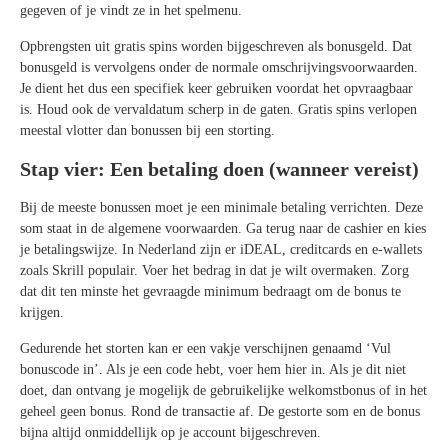
gegeven of je vindt ze in het spelmenu.
Opbrengsten uit gratis spins worden bijgeschreven als bonusgeld. Dat
bonusgeld is vervolgens onder de normale omschrijvingsvoorwaarden.
Je dient het dus een specifiek keer gebruiken voordat het opvraagbaar
is. Houd ook de vervaldatum scherp in de gaten. Gratis spins verlopen
meestal vlotter dan bonussen bij een storting.
Stap vier: Een betaling doen (wanneer vereist)
Bij de meeste bonussen moet je een minimale betaling verrichten. Deze
som staat in de algemene voorwaarden. Ga terug naar de cashier en kies
je betalingswijze. In Nederland zijn er iDEAL, creditcards en e-wallets
zoals Skrill populair. Voer het bedrag in dat je wilt overmaken. Zorg
dat dit ten minste het gevraagde minimum bedraagt om de bonus te
krijgen.
Gedurende het storten kan er een vakje verschijnen genaamd ‘Vul
bonuscode in’. Als je een code hebt, voer hem hier in. Als je dit niet
doet, dan ontvang je mogelijk de gebruikelijke welkomstbonus of in het
geheel geen bonus. Rond de transactie af. De gestorte som en de bonus
bijna altijd onmiddellijk op je account bijgeschreven.