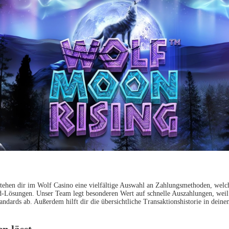
stehen dir im Wolf Casino eine vielfältige Auswahl an Zahlungsmethoden, welch
-Lösungen. Unser Team legt besonderen Wert auf schnelle Auszahlungen, weil
andards ab. Außerdem hilft dir die übersichtliche Transaktionshistorie in dei