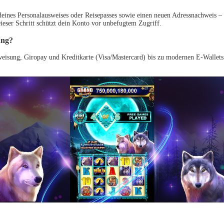
ie deines Personalausweises oder Reisepasses sowie einen neuen Adressnachweis
ieser Schritt schützt dein Konto vor unbefugtem Zugriff.
ung?
eisung, Giropay und Kreditkarte (Visa/Mastercard) bis zu modernen E-Wallets w