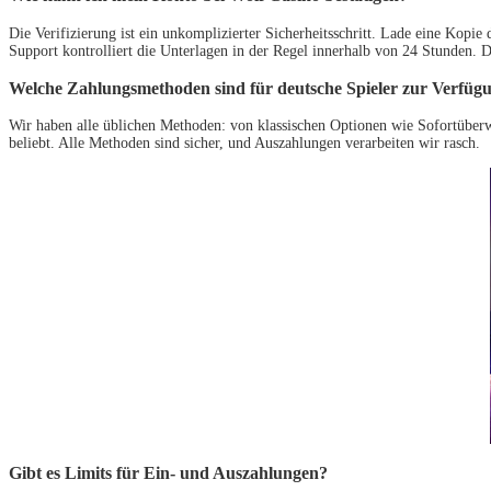
Die Verifizierung ist ein unkomplizierter Sicherheitsschritt. Lade eine Kop
Support kontrolliert die Unterlagen in der Regel innerhalb von 24 Stunden. D
Welche Zahlungsmethoden sind für deutsche Spieler zur Verfüg
Wir haben alle üblichen Methoden: von klassischen Optionen wie Sofortüberw
beliebt. Alle Methoden sind sicher, und Auszahlungen verarbeiten wir rasch.
Gibt es Limits für Ein- und Auszahlungen?