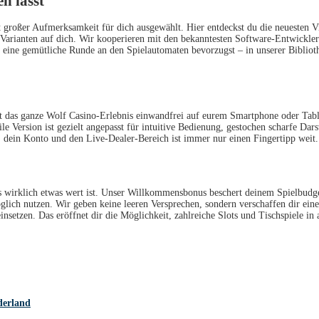
n lässt
mit großer Aufmerksamkeit für dich ausgewählt. Hier entdeckst du die neuesten
 Varianten auf dich. Wir kooperieren mit den bekanntesten Software-Entwickler
eine gemütliche Runde an den Spielautomaten bevorzugst – in unserer Bibliothek
ft das ganze Wolf Casino-Erlebnis einwandfrei auf eurem Smartphone oder Tablet
le Version ist gezielt angepasst für intuitive Bedienung, gestochen scharfe D
, dein Konto und den Live-Dealer-Bereich ist immer nur einen Fingertipp weit.
 wirklich etwas wert ist. Unser Willkommensbonus beschert deinem Spielbudge
öglich nutzen. Wir geben keine leeren Versprechen, sondern verschaffen dir ei
setzen. Das eröffnet dir die Möglichkeit, zahlreiche Slots und Tischspiele in a
derland