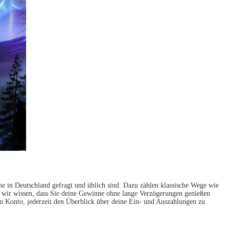
e in Deutschland gefragt und üblich sind. Dazu zählen klassische Wege wie
 wir wissen, dass Sie deine Gewinne ohne lange Verzögerungen genießen
nem Konto, jederzeit den Überblick über deine Ein- und Auszahlungen zu