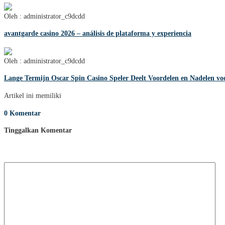
Oleh : administrator_c9dcdd
avantgarde casino 2026 – análisis de plataforma y experiencia
Oleh : administrator_c9dcdd
Lange Termijn Oscar Spin Casino Speler Deelt Voordelen en Nadelen voo
Artikel ini memiliki
0 Komentar
Tinggalkan Komentar