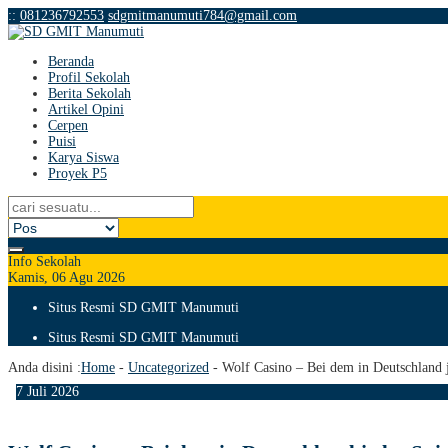
:
:
081236792553
sdgmitmanumuti784@gmail.com
Beranda
Profil Sekolah
Berita Sekolah
Artikel Opini
Cerpen
Puisi
Karya Siswa
Proyek P5
Info Sekolah
Kamis, 06 Agu 2026
Situs Resmi SD GMIT Manumuti
Situs Resmi SD GMIT Manumuti
Anda disini :
Home
-
Uncategorized
-
Wolf Casino – Bei dem in Deutschland 
7
Juli
2026