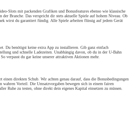
 Video-Slots mit packenden Grafiken und Bonusfeatures ebenso wie klassische
n der Branche. Das verspricht dir stets aktuelle Spiele auf hohem Niveau. Ob
 wirst du garantiert fündig. Alle Spiele arbeiten flüssig auf jedem Gerät
. Du benötigst keine extra App zu installieren. Gib ganz einfach
arstellung und schnelle Ladezeiten. Unabhängig davon, ob du in der U-Bahn
 So verpasst du gar keine unserer attraktiven Aktionen mehr.
t einen direkten Schub. Wir achten genau darauf, dass die Bonusbedingungen
nen wahren Vorteil. Die Umsatzvorgaben bewegen sich in einem fairen
ller Ruhe zu testen, ohne direkt dein eigenes Kapital einsetzen zu müssen.