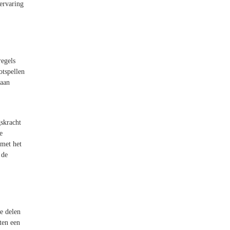
ervaring
regels
otspellen
 aan
gskracht
e
 met het
 de
e delen
ten een