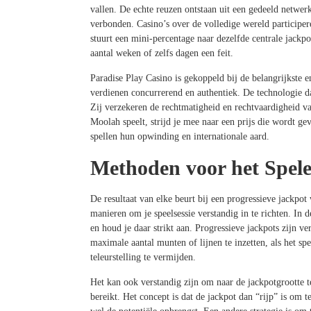
vallen. De echte reuzen ontstaan uit een gedeeld netwerk
verbonden. Casino’s over de volledige wereld participer
stuurt een mini-percentage naar dezelfde centrale jackpo
aantal weken of zelfs dagen een feit.
Paradise Play Casino is gekoppeld bij de belangrijkste 
verdienen concurrerend en authentiek. De technologie da
Zij verzekeren de rechtmatigheid en rechtvaardigheid van
Moolah speelt, strijd je mee naar een prijs die wordt ge
spellen hun opwinding en internationale aard.
Methoden voor het Spele
De resultaat van elke beurt bij een progressieve jackpo
manieren om je speelsessie verstandig in te richten. In 
en houd je daar strikt aan. Progressieve jackpots zijn 
maximale aantal munten of lijnen te inzetten, als het sp
teleurstelling te vermijden.
Het kan ook verstandig zijn om naar de jackpotgrootte t
bereikt. Het concept is dat de jackpot dan “rijp” is om te