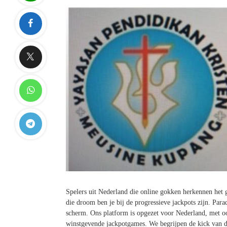
Spelers uit Nederland die online gokken herkennen het 
die droom ben je bij de progressieve jackpots zijn. Par
scherm. Ons platform is opgezet voor Nederland, met oog
winstgevende jackpotgames. We begrijpen de kick van di