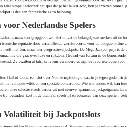
te kiezen voor jackpots die al een tijd niet zijn gewonnen. Ook dat levert geen g
n feite simpel: selecteer het spel dat je het leukst acht, hou je inzetten binnen j
jackpot is dan een fantastische extra beloning.
n voor Nederlandse Spelers
 Casino is nauwkeurig opgebouwd. Het omvat de belangrijkste merken uit de ind
conische reputatie door verschillende wereldrecords voor de hoogste online c
ma heeft niet één, maar vier progressieve jackpots. De Mega Jackpot-prijs is de 
tmachine die gaat over luxe en rijkdom. Het rad van fortuin in de bonusronde s
roemd. Ze bezitten al talrijke levens veranderd en zijn de favoriete optie voor
len. Hall of Gods, een slot over Noorse mythologie waarin je tegen goden strij
nt met vallende wilds en een speciale bonusronde. Wie wat anders wil, kan tere
oeren onze selectie steeds verder uit met nieuwe, spannende jackpotgames. Er s
e tip: bestudeer kort in de thema’s, speelstijl en bonussen van deze spellen. Sel
olatiliteit bij Jackpotslots
egrippen bij het kiezen van een casino spel. Voor progressieve jackpots zijn ze r