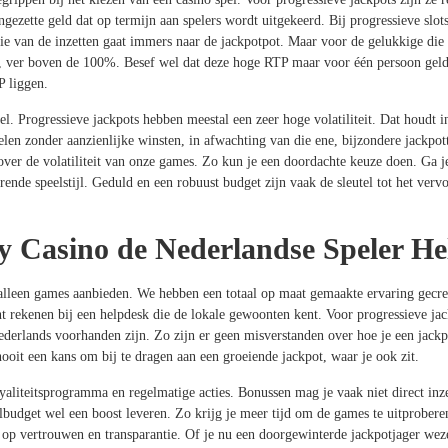
ngezette geld dat op termijn aan spelers wordt uitgekeerd. Bij progressieve slots
ie van de inzetten gaat immers naar de jackpotpot. Maar voor de gelukkige die
en, ver boven de 100%. Besef wel dat deze hoge RTP maar voor één persoon geld
P liggen.
 spel. Progressieve jackpots hebben meestal een zeer hoge volatiliteit. Dat houdt i
elen zonder aanzienlijke winsten, in afwachting van die ene, bijzondere jackpott
over de volatiliteit van onze games. Zo kun je een doordachte keuze doen. Ga j
rende speelstijl. Geduld en een robuust budget zijn vaak de sleutel tot het verv
ay Casino de Nederlandse Speler He
alleen games aanbieden. We hebben een totaal op maat gemaakte ervaring gecre
nt rekenen bij een helpdesk die de lokale gewoonten kent. Voor progressieve ja
Nederlands voorhanden zijn. Zo zijn er geen misverstanden over hoe je een jackp
ooit een kans om bij te dragen aan een groeiende jackpot, waar je ook zit.
oyaliteitsprogramma en regelmatige acties. Bonussen mag je vaak niet direct inz
lbudget wel een boost leveren. Zo krijg je meer tijd om de games te uitprober
 op vertrouwen en transparantie. Of je nu een doorgewinterde jackpotjager wez