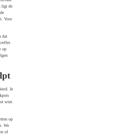
 ligt de
 de
t. Voor
n dat
reffer.
e op
olgen
lpt
ëerd. Je
ckpots
ot wint.
etten op
en. We
en of