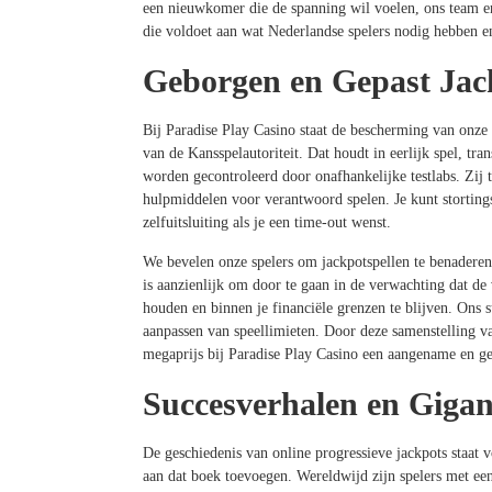
een nieuwkomer die de spanning wil voelen, ons team en 
die voldoet aan wat Nederlandse spelers nodig hebben en
Geborgen en Gepast Jac
Bij Paradise Play Casino staat de bescherming van onze
van de Kansspelautoriteit. Dat houdt in eerlijk spel, t
worden gecontroleerd door onafhankelijke testlabs. Zij 
hulpmiddelen voor verantwoord spelen. Je kunt stortingsl
zelfuitsluiting als je een time-out wenst.
We bevelen onze spelers om jackpotspellen te benaderen 
is aanzienlijk om door te gaan in de verwachting dat de 
houden en binnen je financiële grenzen te blijven. Ons 
aanpassen van speellimieten. Door deze samenstelling va
megaprijs bij Paradise Play Casino een aangename en ge
Succesverhalen en Giga
De geschiedenis van online progressieve jackpots staat 
aan dat boek toevoegen. Wereldwijd zijn spelers met ee