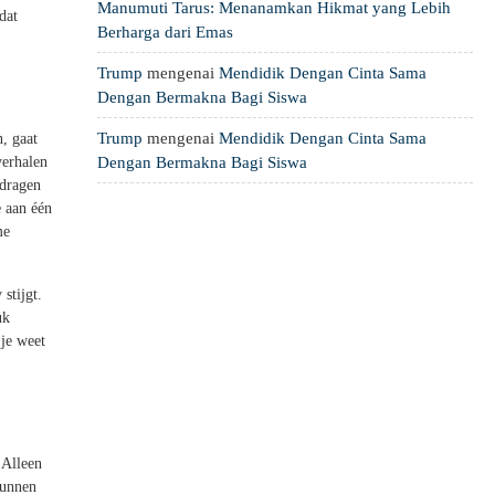
Manumuti Tarus: Menanamkan Hikmat yang Lebih
dat
Berharga dari Emas
Trump
mengenai
Mendidik Dengan Cinta Sama
Dengan Bermakna Bagi Siswa
Trump
mengenai
Mendidik Dengan Cinta Sama
, gaat
verhalen
Dengan Bermakna Bagi Siswa
edragen
e aan één
me
stijgt.
uk
 je weet
 Alleen
kunnen