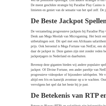
wel de potentiële opbrengst. Een andere strategie is om 
De meest geschikte strategie bij Paradise Play Casino is i
limieten en geniet van de sensatie van het spel zelf. De 
De Beste Jackpot Spelle
De verzameling progressieve jackpots bij Paradise Play
Denk aan Mega Moolah van Microgaming. Het bezit een i
uitbetalingen ooit. Dit spel met een Afrikaans safarithe
prijs. Ook beroemd is Mega Fortune van NetEnt, een slo
daar de jackpot in. Deze games zijn niet zonder reden be
jackpotjagers in Nederland en daarbuiten.
Bovenop deze giganten bieden wij andere populaire spel
jackpot. Of Divine Fortune, een ander pareltje van NetE
progressieve videopoker of bijzondere tafelspelen. We v
altijd een fris en kansrijk avontuur op u te wachten. Onz
vervolgens het spel dat het beste bij je past.
De Betekenis van RTP en V
Return to Player (RTP) en volatiliteit zijn belangrijke b