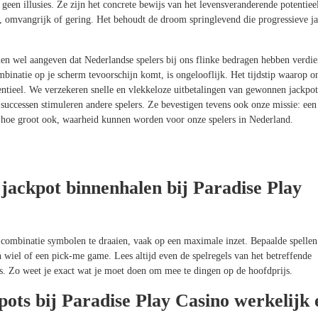
 geen illusies. Ze zijn het concrete bewijs van het levensveranderende potentiee
, omvangrijk of gering. Het behoudt de droom springlevend die progressieve j
n wel aangeven dat Nederlandse spelers bij ons flinke bedragen hebben verdi
mbinatie op je scherm tevoorschijn komt, is ongelooflijk. Het tijdstip waarop o
entieel. We verzekeren snelle en vlekkeloze uitbetalingen van gewonnen jackpot
 successen stimuleren andere spelers. Ze bevestigen tevens ook onze missie: een
hoe groot ook, waarheid kunnen worden voor onze spelers in Nederland.
 jackpot binnenhalen bij Paradise Play
e combinatie symbolen te draaien, vaak op een maximale inzet. Bepaalde spelle
 wiel of een pick-me game. Lees altijd even de spelregels van het betreffende
ons. Zo weet je exact wat je moet doen om mee te dingen op de hoofdprijs.
pots bij Paradise Play Casino werkelijk 