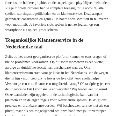
functies, de heldere graphics en de soepele gameplay blijven behouden.
Via je mobiele browser heb je complete toegang tot je account, alle
spellen, stortingsmogelijkheden en de klantenservice. Deze aanpak
garandeert consistentie en gemak. Je hoeft nooit kwaliteit in te leveren
voor mobiliteit. Je favoriete slots spelen is net zo logisch op een
smartphone als op een groot scherm.
Toegankelijke Klantenservice in de
Nederlandse taal
Zelfs op het meest georganiseerde platform kunnen er eens vragen of
kleine problemen voorkomen. Op dit soort momenten is een vlotte,
aardige en duidelijke reactie van onschatbare waarde. Ons
klantenserviceteam staat voor je klaar in het Nederlands, via de wegen
die jij fijn vindt. Gebruik je liever de live chat voor snelle hulp?
Verstuur je een e-mail voor een uitgebreide vraag? Of raadpleeg je eerst
de uitgebreide FAQ voor snelle antwoorden? Wij bieden een uitkomst.
Onze teamleden zijn opgeleid in de technologische kant van het
platform én in de eigen regels voor Nederlandse spelers. Je krijgt dus
precieze en bruikbare antwoorden. Wij beschouwen service niet als een
plicht, maar als een mogelijkheid om onze band met jou te verdiepen.