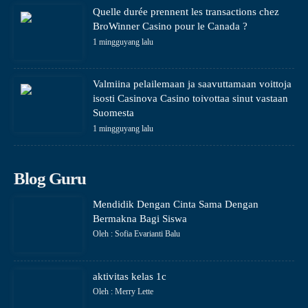
Quelle durée prennent les transactions chez
BroWinner Casino pour le Canada ?
1 mingguyang lalu
Valmiina pelailemaan ja saavuttamaan voittoja
isosti Casinova Casino toivottaa sinut vastaan
Suomesta
1 mingguyang lalu
Blog Guru
Mendidik Dengan Cinta Sama Dengan
Bermakna Bagi Siswa
Oleh : Sofia Evarianti Balu
aktivitas kelas 1c
Oleh : Merry Lette