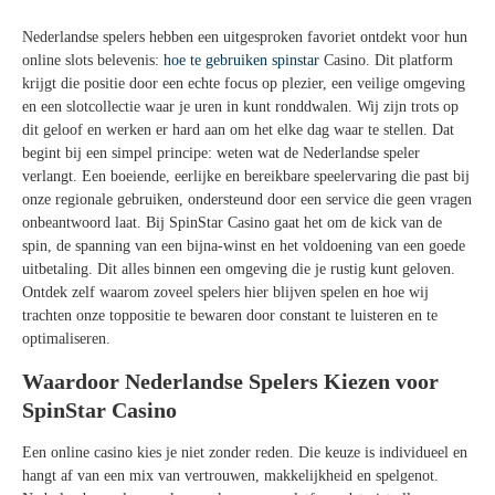
Nederlandse spelers hebben een uitgesproken favoriet ontdekt voor hun
online slots belevenis:
hoe te gebruiken spinstar
Casino. Dit platform
krijgt die positie door een echte focus op plezier, een veilige omgeving
en een slotcollectie waar je uren in kunt ronddwalen. Wij zijn trots op
dit geloof en werken er hard aan om het elke dag waar te stellen. Dat
begint bij een simpel principe: weten wat de Nederlandse speler
verlangt. Een boeiende, eerlijke en bereikbare speelervaring die past bij
onze regionale gebruiken, ondersteund door een service die geen vragen
onbeantwoord laat. Bij SpinStar Casino gaat het om de kick van de
spin, de spanning van een bijna-winst en het voldoening van een goede
uitbetaling. Dit alles binnen een omgeving die je rustig kunt geloven.
Ontdek zelf waarom zoveel spelers hier blijven spelen en hoe wij
trachten onze toppositie te bewaren door constant te luisteren en te
optimaliseren.
Waardoor Nederlandse Spelers Kiezen voor
SpinStar Casino
Een online casino kies je niet zonder reden. Die keuze is individueel en
hangt af van een mix van vertrouwen, makkelijkheid en spelgenot.