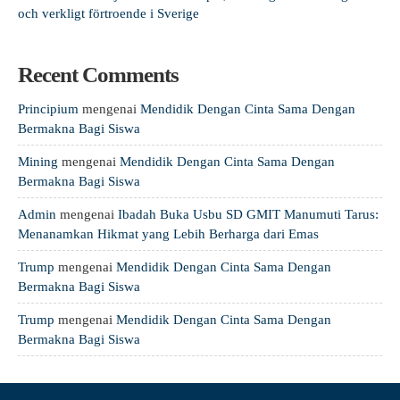
och verkligt förtroende i Sverige
Recent Comments
Principium
mengenai
Mendidik Dengan Cinta Sama Dengan
Bermakna Bagi Siswa
Mining
mengenai
Mendidik Dengan Cinta Sama Dengan
Bermakna Bagi Siswa
Admin
mengenai
Ibadah Buka Usbu SD GMIT Manumuti Tarus:
Menanamkan Hikmat yang Lebih Berharga dari Emas
Trump
mengenai
Mendidik Dengan Cinta Sama Dengan
Bermakna Bagi Siswa
Trump
mengenai
Mendidik Dengan Cinta Sama Dengan
Bermakna Bagi Siswa