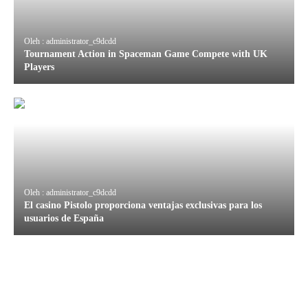
Oleh : administrator_c9dcdd
Tournament Action in Spaceman Game Compete with UK
Players
Oleh : administrator_c9dcdd
El casino Pistolo proporciona ventajas exclusivas para los
usuarios de España