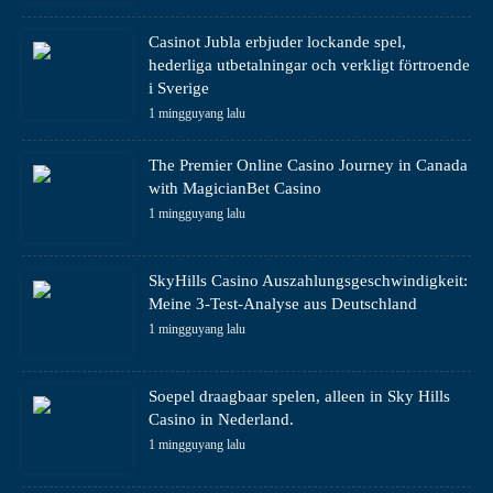
Casinot Jubla erbjuder lockande spel,
hederliga utbetalningar och verkligt förtroende
i Sverige
1 mingguyang lalu
The Premier Online Casino Journey in Canada
with MagicianBet Casino
1 mingguyang lalu
SkyHills Casino Auszahlungsgeschwindigkeit:
Meine 3-Test-Analyse aus Deutschland
1 mingguyang lalu
Soepel draagbaar spelen, alleen in Sky Hills
Casino in Nederland.
1 mingguyang lalu