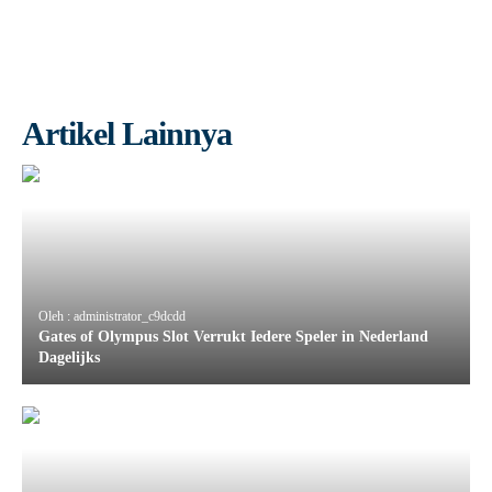
Artikel Lainnya
Oleh : administrator_c9dcdd
Gates of Olympus Slot Verrukt Iedere Speler in Nederland
Dagelijks