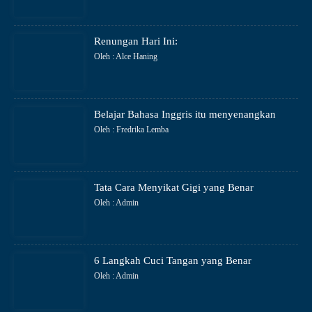
Renungan Hari Ini:
Oleh : Alce Haning
Belajar Bahasa Inggris itu menyenangkan
Oleh : Fredrika Lemba
Tata Cara Menyikat Gigi yang Benar
Oleh : Admin
6 Langkah Cuci Tangan yang Benar
Oleh : Admin