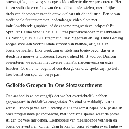
omvangrijke, met zorg samengestelde collectie die we presenteren. Het
is een walhalla voor fans van de ronddraaiende wielen, met talrijke
titels van de vooraanstaande ontwikkelaars uit de industrie. Ben je van
traditionele fruitautomaten, hedendaagse video slots met
indrukwekkende graphics, of de enorme progressieve jackpots? Bij
SpinStar Casino vind je het alle. Onze partnerschappen met aanbieders
als NetEnt, Play’n GO, Pragmatic Play, Yggdrasil en Big Time Gaming
zorgen voor een voortdurende stroom van nieuwe, originele en
boeiende spellen. Elke week zijn er titels aan toegevoegd, dus er is
steeds iets nieuws te proberen. Keuzevrijheid blijft voorop. Daarom
presenteren we spellen met diverse thema’s, risiconiveaus en extra
functies. Of u nu net begint of een doorgewinterde speler zijt, je treft
hier beslist een spel dat bij je past.
Geliefde Groepen In Ons Slotassortiment
Ons aanbod is zo omvangrijk dat we het overzichtelijk hebben
gegroepeerd in duidelijke categorieën. Zo vind je makkelijk wat je
wenst. Droom je van een uitkering die je toekomst bepaalt? Kijk dan in
onze progressieve jackpot-sectie, met iconische spellen waar de potten
stijgen tot vele miljoenen. Liefhebbers van meeslepende verhalen en
boeiende avonturen kunnen gaan kijken bij onze adventure- en fantasy-