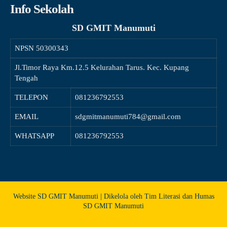
Info Sekolah
SD GMIT Manumuti
NPSN
50300343
Jl.Timor Raya Km.12.5 Kelurahan Tarus. Kec. Kupang
Tengah
TELEPON
081236792553
EMAIL
sdgmitmanumuti784@gmail.com
WHATSAPP
081236792553
Website SD GMIT Manumuti | Dikelola oleh Tim Literasi dan Humas
SD GMIT Manumuti