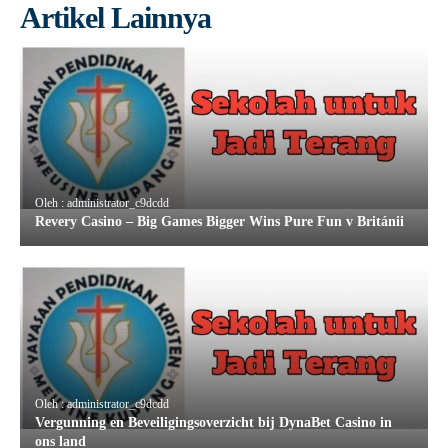
Artikel Lainnya
Oleh : administrator_c9dcdd
Revery Casino – Big Games Bigger Wins Pure Fun v Británii
Oleh : administrator_c9dcdd
Vergunning en Beveiligingsoverzicht bij DynaBet Casino in
ons land