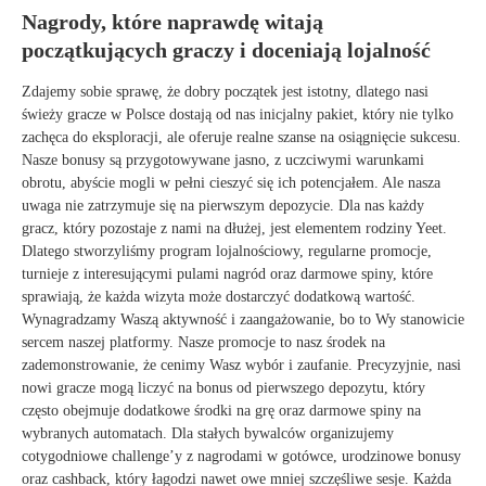
Nagrody, które naprawdę witają
początkujących graczy i doceniają lojalność
Zdajemy sobie sprawę, że dobry początek jest istotny, dlatego nasi
świeży gracze w Polsce dostają od nas inicjalny pakiet, który nie tylko
zachęca do eksploracji, ale oferuje realne szanse na osiągnięcie sukcesu.
Nasze bonusy są przygotowywane jasno, z uczciwymi warunkami
obrotu, abyście mogli w pełni cieszyć się ich potencjałem. Ale nasza
uwaga nie zatrzymuje się na pierwszym depozycie. Dla nas każdy
gracz, który pozostaje z nami na dłużej, jest elementem rodziny Yeet.
Dlatego stworzyliśmy program lojalnościowy, regularne promocje,
turnieje z interesującymi pulami nagród oraz darmowe spiny, które
sprawiają, że każda wizyta może dostarczyć dodatkową wartość.
Wynagradzamy Waszą aktywność i zaangażowanie, bo to Wy stanowicie
sercem naszej platformy. Nasze promocje to nasz środek na
zademonstrowanie, że cenimy Wasz wybór i zaufanie. Precyzyjnie, nasi
nowi gracze mogą liczyć na bonus od pierwszego depozytu, który
często obejmuje dodatkowe środki na grę oraz darmowe spiny na
wybranych automatach. Dla stałych bywalców organizujemy
cotygodniowe challenge’y z nagrodami w gotówce, urodzinowe bonusy
oraz cashback, który łagodzi nawet owe mniej szczęśliwe sesje. Każda