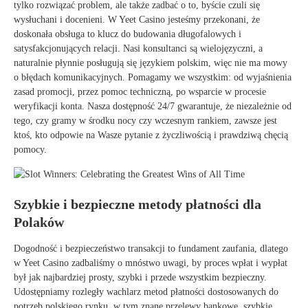
tylko rozwiązać problem, ale także zadbać o to, byście czuli się
wysłuchani i docenieni. W Yeet Casino jesteśmy przekonani, że
doskonała obsługa to klucz do budowania długofalowych i
satysfakcjonujących relacji. Nasi konsultanci są wielojęzyczni, a
naturalnie płynnie posługują się językiem polskim, więc nie ma mowy
o błędach komunikacyjnych. Pomagamy we wszystkim: od wyjaśnienia
zasad promocji, przez pomoc techniczną, po wsparcie w procesie
weryfikacji konta. Nasza dostępność 24/7 gwarantuje, że niezależnie od
tego, czy gramy w środku nocy czy wczesnym rankiem, zawsze jest
ktoś, kto odpowie na Wasze pytanie z życzliwością i prawdziwą chęcią
pomocy.
Szybkie i bezpieczne metody płatności dla
Polaków
Dogodność i bezpieczeństwo transakcji to fundament zaufania, dlatego
w Yeet Casino zadbaliśmy o mnóstwo uwagi, by proces wpłat i wypłat
był jak najbardziej prosty, szybki i przede wszystkim bezpieczny.
Udostępniamy rozległy wachlarz metod płatności dostosowanych do
potrzeb polskiego rynku, w tym znane przelewy bankowe, szybkie