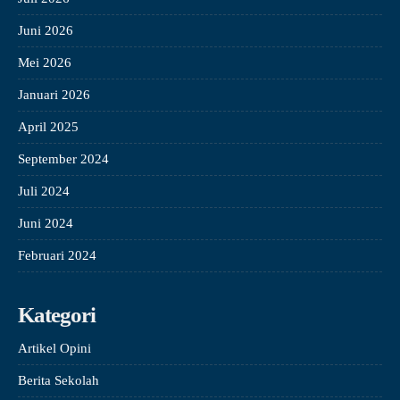
Juni 2026
Mei 2026
Januari 2026
April 2025
September 2024
Juli 2024
Juni 2024
Februari 2024
Kategori
Artikel Opini
Berita Sekolah