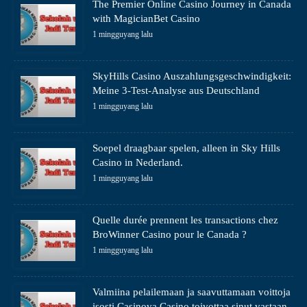
The Premier Online Casino Journey in Canada
with MagicianBet Casino
1 mingguyang lalu
SkyHills Casino Auszahlungsgeschwindigkeit:
Meine 3-Test-Analyse aus Deutschland
1 mingguyang lalu
Soepel draagbaar spelen, alleen in Sky Hills
Casino in Nederland.
1 mingguyang lalu
Quelle durée prennent les transactions chez
BroWinner Casino pour le Canada ?
1 mingguyang lalu
Valmiina pelailemaan ja saavuttamaan voittoja
isosti Casinova Casino toivottaa sinut vastaan