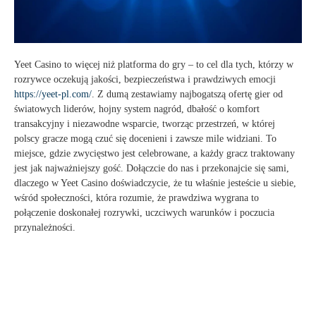
Yeet Casino to więcej niż platforma do gry – to cel dla tych, którzy w
rozrywce oczekują jakości, bezpieczeństwa i prawdziwych emocji
https://yeet-pl.com/
. Z dumą zestawiamy najbogatszą ofertę gier od
światowych liderów, hojny system nagród, dbałość o komfort
transakcyjny i niezawodne wsparcie, tworząc przestrzeń, w której
polscy gracze mogą czuć się docenieni i zawsze mile widziani. To
miejsce, gdzie zwycięstwo jest celebrowane, a każdy gracz traktowany
jest jak najważniejszy gość. Dołączcie do nas i przekonajcie się sami,
dlaczego w Yeet Casino doświadczycie, że tu właśnie jesteście u siebie,
wśród społeczności, która rozumie, że prawdziwa wygrana to
połączenie doskonałej rozrywki, uczciwych warunków i poczucia
przynależności.