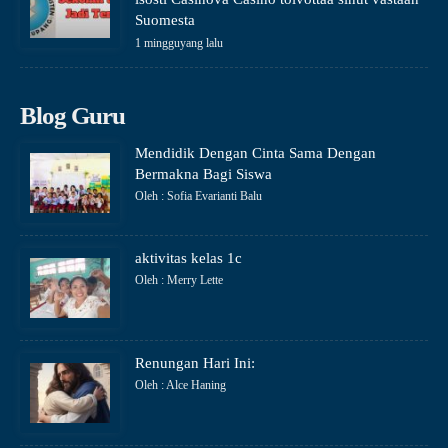
Suomesta
1 mingguyang lalu
Blog Guru
Mendidik Dengan Cinta Sama Dengan
Bermakna Bagi Siswa
Oleh : Sofia Evarianti Balu
aktivitas kelas 1c
Oleh : Merry Lette
Renungan Hari Ini:
Oleh : Alce Haning