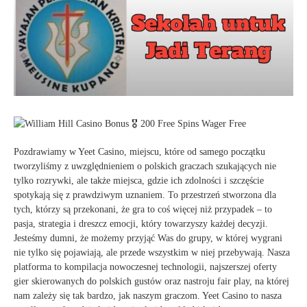
Pozdrawiamy w Yeet Casino, miejscu, które od samego początku
tworzyliśmy z uwzględnieniem o polskich graczach szukających nie
tylko rozrywki, ale także miejsca, gdzie ich zdolności i szczęście
spotykają się z prawdziwym uznaniem. To przestrzeń stworzona dla
tych, którzy są przekonani, że gra to coś więcej niż przypadek – to
pasja, strategia i dreszcz emocji, który towarzyszy każdej decyzji.
Jesteśmy dumni, że możemy przyjąć Was do grupy, w której wygrani
nie tylko się pojawiają, ale przede wszystkim w niej przebywają. Nasza
platforma to kompilacja nowoczesnej technologii, najszerszej oferty
gier skierowanych do polskich gustów oraz nastroju fair play, na której
nam zależy się tak bardzo, jak naszym graczom. Yeet Casino to nasza