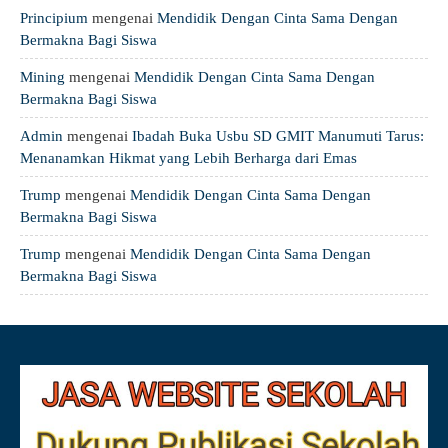
Principium
mengenai
Mendidik Dengan Cinta Sama Dengan
Bermakna Bagi Siswa
Mining
mengenai
Mendidik Dengan Cinta Sama Dengan
Bermakna Bagi Siswa
Admin
mengenai
Ibadah Buka Usbu SD GMIT Manumuti Tarus:
Menanamkan Hikmat yang Lebih Berharga dari Emas
Trump
mengenai
Mendidik Dengan Cinta Sama Dengan
Bermakna Bagi Siswa
Trump
mengenai
Mendidik Dengan Cinta Sama Dengan
Bermakna Bagi Siswa