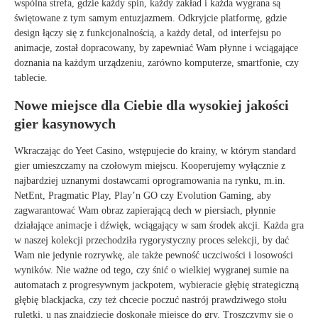
wspólna strefa, gdzie każdy spin, każdy zakład i każda wygrana są
świętowane z tym samym entuzjazmem. Odkryjcie platformę, gdzie
design łączy się z funkcjonalnością, a każdy detal, od interfejsu po
animacje, został dopracowany, by zapewniać Wam płynne i wciągające
doznania na każdym urządzeniu, zarówno komputerze, smartfonie, czy
tablecie.
Nowe miejsce dla Ciebie dla wysokiej jakości
gier kasynowych
Wkraczając do Yeet Casino, wstępujecie do krainy, w którym standard
gier umieszczamy na czołowym miejscu. Kooperujemy wyłącznie z
najbardziej uznanymi dostawcami oprogramowania na rynku, m.in.
NetEnt, Pragmatic Play, Play’n GO czy Evolution Gaming, aby
zagwarantować Wam obraz zapierającą dech w piersiach, płynnie
działające animacje i dźwięk, wciągający w sam środek akcji. Każda gra
w naszej kolekcji przechodziła rygorystyczny proces selekcji, by dać
Wam nie jedynie rozrywkę, ale także pewność uczciwości i losowości
wyników. Nie ważne od tego, czy śnić o wielkiej wygranej sumie na
automatach z progresywnym jackpotem, wybieracie głębię strategiczną
głębię blackjacka, czy też chcecie poczuć nastrój prawdziwego stołu
ruletki, u nas znajdziecie doskonałe miejsce do gry. Troszczymy się o