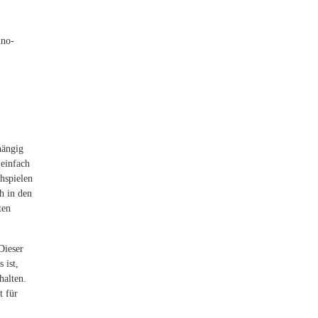
ino-
hängig
 einfach
hspielen
h in den
ten
Dieser
 ist,
halten.
t für