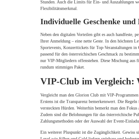
Stunden. Auch die Limits für Ein- und Auszahlungen we
Flexibilitätsmerkmal.
Individuelle Geschenke und
Neben den digitalen Vorteilen gibt es auch handfeste, 
Ihrer Anmeldung – eine nette Geste. In den höchsten L
Sportevents, Konzerttickets für Top-Veranstaltungen in
passend für den österreichischen Geschmack zu bestim
nur VIP-Mitgliedern offenstehen. Diese Mischung aus fin
rundum stimmiges Paket.
VIP-Club im Vergleich: 
Vergleicht man den Glorion Club mit VIP-Programmen al
Erstens ist die Transparenz bemerkenswert. Die Regeln 
versteckten Hürden. Weiterhin bemerkt man den Fokus a
Zudem sind die Belohnungen für das österreichische Pub
Zahlungsmethoden oder der Auswahl der Event-Einladu
Ein weiterer Pluspunkt ist die Zugänglichkeit. Gewiss s
Level wie Silber und Gold liefern spürbare und bedeuten