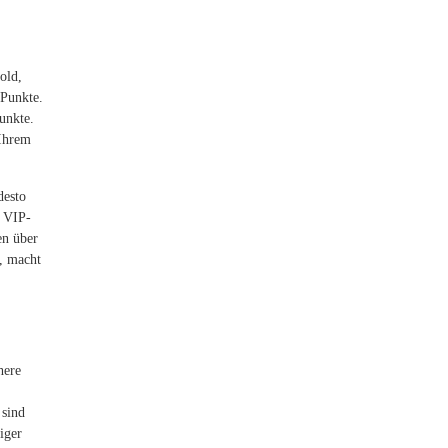
old,
 Punkte.
unkte.
 Ihrem
desto
e VIP-
en über
, macht
here
 sind
iger