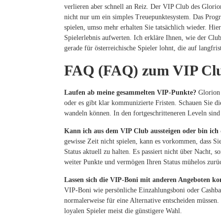
verlieren aber schnell an Reiz. Der VIP Club des Glorion
nicht nur um ein simples Treuepunktesystem. Das Progra
spielen, umso mehr erhalten Sie tatsächlich wieder. Hier
Spielerlebnis aufwerten. Ich erkläre Ihnen, wie der Clu
gerade für österreichische Spieler lohnt, die auf langfr
FAQ (FAQ) zum VIP Cl
Laufen ab meine gesammelten VIP-Punkte?
Glorion 
oder es gibt klar kommunizierte Fristen. Schauen Sie di
wandeln können. In den fortgeschritteneren Leveln sind
Kann ich aus dem VIP Club aussteigen oder bin ich 
gewisse Zeit nicht spielen, kann es vorkommen, dass Sie
Status aktuell zu halten. Es passiert nicht über Nacht
weiter Punkte und vermögen Ihren Status mühelos zur
Lassen sich die VIP-Boni mit anderen Angeboten k
VIP-Boni wie persönliche Einzahlungsboni oder Cashback
normalerweise für eine Alternative entscheiden müssen. 
loyalen Spieler meist die günstigere Wahl.