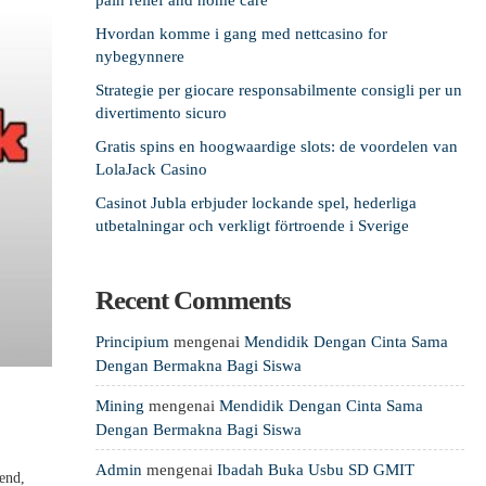
pain relief and home care
Hvordan komme i gang med nettcasino for
nybegynnere
Strategie per giocare responsabilmente consigli per un
divertimento sicuro
Gratis spins en hoogwaardige slots: de voordelen van
LolaJack Casino
Casinot Jubla erbjuder lockande spel, hederliga
utbetalningar och verkligt förtroende i Sverige
Recent Comments
Principium
mengenai
Mendidik Dengan Cinta Sama
Dengan Bermakna Bagi Siswa
Mining
mengenai
Mendidik Dengan Cinta Sama
Dengan Bermakna Bagi Siswa
Admin
mengenai
Ibadah Buka Usbu SD GMIT
end,