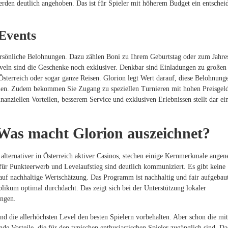
rden deutlich angehoben. Das ist für Spieler mit höherem Budget ein entschei
 Events
persönliche Belohnungen. Dazu zählen Boni zu Ihrem Geburtstag oder zum Jahre
eveln sind die Geschenke noch exklusiver. Denkbar sind Einladungen zu großen
 Österreich oder sogar ganze Reisen. Glorion legt Wert darauf, diese Belohnung
men. Zudem bekommen Sie Zugang zu speziellen Turnieren mit hohen Preisgeld
anziellen Vorteilen, besserem Service und exklusiven Erlebnissen stellt dar ei
Was macht Glorion auszeichnet?
ternativer in Österreich aktiver Casinos, stechen einige Kernmerkmale angen
für Punkteerwerb und Levelaufstieg sind deutlich kommuniziert. Es gibt keine
uf nachhaltige Wertschätzung. Das Programm ist nachhaltig und fair aufgebau
likum optimal durchdacht. Das zeigt sich bei der Unterstützung lokaler
ngen.
ind die allerhöchsten Level den besten Spielern vorbehalten. Aber schon die mit
de Vorteile, die für den typischen enthusiastischen Spieler zugänglich sind. Da