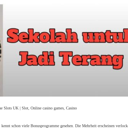
n, kennt schon viele Bonusprogramme gesehen. Die Mehrheit erscheinen verlock