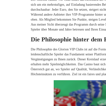
sich um ein mehrstufiges, auf Einladung basierendes Be
durchschaubar: Jeder Euro, den Sie setzen, steigert nic
Während andere Anbieter ihre VIP-Programme hinter un
oben. Als Mitglied bekommen Sie Punkte, steigen Level 
Aus meiner Sicht überzeugt das Programm durch seine Na
Spieler über Monate und Jahre betreuen und Ihren Einsa
Die Philosophie hinter de
Die Philosophie des Glorion VIP Clubs ist auf die Fo
leidenschaftliche Spieler das Fundament seiner Plattfo
Vergünstigungen zu Ihnen zurück. Dieser Kreislauf erzeu
erhalten mehr Spielmöglichkeiten. Das Casino baut sic
Österreich gut an, wo Spieler auf Qualität, Verlässlichk
Höchsteinsätzen zu verführen. Ziel ist ein faires und p