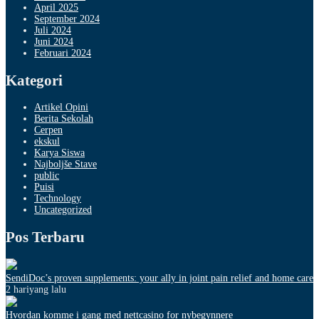
April 2025
September 2024
Juli 2024
Juni 2024
Februari 2024
Kategori
Artikel Opini
Berita Sekolah
Cerpen
ekskul
Karya Siswa
Najboljše Stave
public
Puisi
Technology
Uncategorized
Pos Terbaru
SendiDoc’s proven supplements: your ally in joint pain relief and home care
2 hariyang lalu
Hvordan komme i gang med nettcasino for nybegynnere