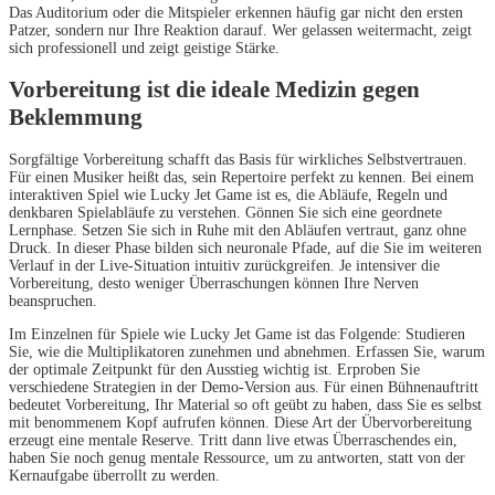
Das Auditorium oder die Mitspieler erkennen häufig gar nicht den ersten
Patzer, sondern nur Ihre Reaktion darauf. Wer gelassen weitermacht, zeigt
sich professionell und zeigt geistige Stärke.
Vorbereitung ist die ideale Medizin gegen
Beklemmung
Sorgfältige Vorbereitung schafft das Basis für wirkliches Selbstvertrauen.
Für einen Musiker heißt das, sein Repertoire perfekt zu kennen. Bei einem
interaktiven Spiel wie Lucky Jet Game ist es, die Abläufe, Regeln und
denkbaren Spielabläufe zu verstehen. Gönnen Sie sich eine geordnete
Lernphase. Setzen Sie sich in Ruhe mit den Abläufen vertraut, ganz ohne
Druck. In dieser Phase bilden sich neuronale Pfade, auf die Sie im weiteren
Verlauf in der Live-Situation intuitiv zurückgreifen. Je intensiver die
Vorbereitung, desto weniger Überraschungen können Ihre Nerven
beanspruchen.
Im Einzelnen für Spiele wie Lucky Jet Game ist das Folgende: Studieren
Sie, wie die Multiplikatoren zunehmen und abnehmen. Erfassen Sie, warum
der optimale Zeitpunkt für den Ausstieg wichtig ist. Erproben Sie
verschiedene Strategien in der Demo-Version aus. Für einen Bühnenauftritt
bedeutet Vorbereitung, Ihr Material so oft geübt zu haben, dass Sie es selbst
mit benommenem Kopf aufrufen können. Diese Art der Übervorbereitung
erzeugt eine mentale Reserve. Tritt dann live etwas Überraschendes ein,
haben Sie noch genug mentale Ressource, um zu antworten, statt von der
Kernaufgabe überrollt zu werden.