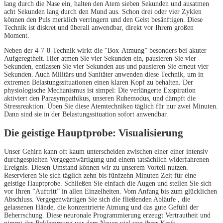
lang durch die Nase ein, halten den Atem sieben Sekunden und ausatmen
acht Sekunden lang durch den Mund aus. Schon drei oder vier Zyklen
können den Puls merklich verringern und den Geist besänftigen. Diese
Technik ist diskret und überall anwendbar, direkt vor Ihrem großen
Moment.
Neben der 4-7-8-Technik wirkt die “Box-Atmung” besonders bei akuter
Aufgeregtheit. Hier atmen Sie vier Sekunden ein, pausieren Sie vier
Sekunden, entlassen Sie vier Sekunden aus und pausieren Sie erneut vier
Sekunden. Auch Militärs und Sanitäter anwenden diese Technik, um in
extremen Belastungssituationen einen klaren Kopf zu behalten. Der
physiologische Mechanismus ist simpel: Die verlängerte Exspiration
aktiviert den Parasympathikus, unseren Ruhemodus, und dämpft die
Stressreaktion. Üben Sie diese Atemtechniken täglich für nur zwei Minuten.
Dann sind sie in der Belastungssituation sofort anwendbar.
Die geistige Hauptprobe: Visualisierung
Unser Gehirn kann oft kaum unterscheiden zwischen einer einer intensiv
durchgespielten Vergegenwärtigung und einem tatsächlich widerfahrenen
Ereignis. Diesen Umstand können wir zu unserem Vorteil nutzen.
Reservieren Sie sich täglich zehn bis fünfzehn Minuten Zeit für eine
geistige Hauptprobe. Schließen Sie einfach die Augen und stellen Sie sich
vor Ihren “Auftritt” in allen Einzelheiten. Vom Anfang bis zum glücklichen
Abschluss. Vergegenwärtigen Sie sich die fließenden Abläufe , die
gelassenen Hände, die konzentrierte Atmung und das gute Gefühl der
Beherrschung. Diese neuronale Programmierung erzeugt Vertrautheit und