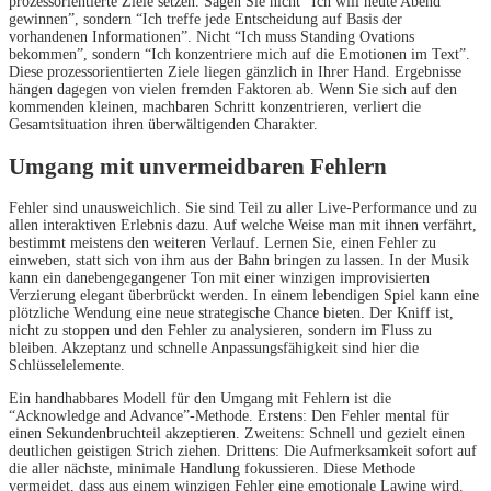
prozessorientierte Ziele setzen. Sagen Sie nicht “Ich will heute Abend
gewinnen”, sondern “Ich treffe jede Entscheidung auf Basis der
vorhandenen Informationen”. Nicht “Ich muss Standing Ovations
bekommen”, sondern “Ich konzentriere mich auf die Emotionen im Text”.
Diese prozessorientierten Ziele liegen gänzlich in Ihrer Hand. Ergebnisse
hängen dagegen von vielen fremden Faktoren ab. Wenn Sie sich auf den
kommenden kleinen, machbaren Schritt konzentrieren, verliert die
Gesamtsituation ihren überwältigenden Charakter.
Umgang mit unvermeidbaren Fehlern
Fehler sind unausweichlich. Sie sind Teil zu aller Live-Performance und zu
allen interaktiven Erlebnis dazu. Auf welche Weise man mit ihnen verfährt,
bestimmt meistens den weiteren Verlauf. Lernen Sie, einen Fehler zu
einweben, statt sich von ihm aus der Bahn bringen zu lassen. In der Musik
kann ein danebengegangener Ton mit einer winzigen improvisierten
Verzierung elegant überbrückt werden. In einem lebendigen Spiel kann eine
plötzliche Wendung eine neue strategische Chance bieten. Der Kniff ist,
nicht zu stoppen und den Fehler zu analysieren, sondern im Fluss zu
bleiben. Akzeptanz und schnelle Anpassungsfähigkeit sind hier die
Schlüsselelemente.
Ein handhabbares Modell für den Umgang mit Fehlern ist die
“Acknowledge and Advance”-Methode. Erstens: Den Fehler mental für
einen Sekundenbruchteil akzeptieren. Zweitens: Schnell und gezielt einen
deutlichen geistigen Strich ziehen. Drittens: Die Aufmerksamkeit sofort auf
die aller nächste, minimale Handlung fokussieren. Diese Methode
vermeidet, dass aus einem winzigen Fehler eine emotionale Lawine wird.