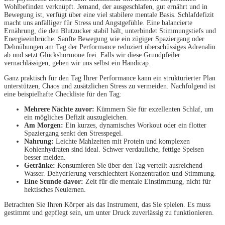
Wohlbefinden verknüpft. Jemand, der ausgeschlafen, gut ernährt und in
Bewegung ist, verfügt über eine viel stabilere mentale Basis. Schlafdefizit
macht uns anfälliger für Stress und Angstgefühle. Eine balancierte
Ernährung, die den Blutzucker stabil hält, unterbindet Stimmungstiefs und
Energieeinbrüche. Sanfte Bewegung wie ein zügiger Spaziergang oder
Dehnübungen am Tag der Performance reduziert überschüssiges Adrenalin
ab und setzt Glückshormone frei. Falls wir diese Grundpfeiler
vernachlässigen, geben wir uns selbst ein Handicap.
Ganz praktisch für den Tag Ihrer Performance kann ein strukturierter Plan
unterstützen, Chaos und zusätzlichen Stress zu vermeiden. Nachfolgend ist
eine beispielhafte Checkliste für den Tag:
Mehrere Nächte zuvor:
Kümmern Sie für exzellenten Schlaf, um
ein mögliches Defizit auszugleichen.
Am Morgen:
Ein kurzes, dynamisches Workout oder ein flotter
Spaziergang senkt den Stresspegel.
Nahrung:
Leichte Mahlzeiten mit Protein und komplexen
Kohlenhydraten sind ideal. Schwer verdauliche, fettige Speisen
besser meiden.
Getränke:
Konsumieren Sie über den Tag verteilt ausreichend
Wasser. Dehydrierung verschlechtert Konzentration und Stimmung.
Eine Stunde davor:
Zeit für die mentale Einstimmung, nicht für
hektisches Neulernen.
Betrachten Sie Ihren Körper als das Instrument, das Sie spielen. Es muss
gestimmt und gepflegt sein, um unter Druck zuverlässig zu funktionieren.