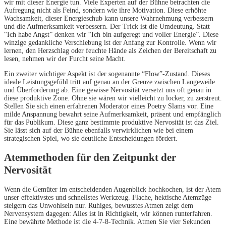
wir mit dieser Energie tun. Viele Experten auf der Bühne betrachten die
Aufregung nicht als Feind, sondern wie ihre Motivation. Diese erhöhte
Wachsamkeit, dieser Energieschub kann unsere Wahrnehmung verbessern
und die Aufmerksamkeit verbessern. Der Trick ist die Umdeutung. Statt
“Ich habe Angst” denken wir “Ich bin aufgeregt und voller Energie”. Diese
winzige gedankliche Verschiebung ist der Anfang zur Kontrolle. Wenn wir
lernen, den Herzschlag oder feuchte Hände als Zeichen der Bereitschaft zu
lesen, nehmen wir der Furcht seine Macht.
Ein zweiter wichtiger Aspekt ist der sogenannte “Flow”-Zustand. Dieses
ideale Leistungsgefühl tritt auf genau an der Grenze zwischen Langeweile
und Überforderung ab. Eine gewisse Nervosität versetzt uns oft genau in
diese produktive Zone. Ohne sie wären wir vielleicht zu locker, zu zerstreut.
Stellen Sie sich einen erfahrenen Moderator eines Poetry Slams vor. Eine
milde Anspannung bewahrt seine Aufmerksamkeit, präsent und empfänglich
für das Publikum. Diese ganz bestimmte produktive Nervosität ist das Ziel.
Sie lässt sich auf der Bühne ebenfalls verwirklichen wie bei einem
strategischen Spiel, wo sie deutliche Entscheidungen fördert.
Atemmethoden für den Zeitpunkt der
Nervosität
Wenn die Gemüter im entscheidenden Augenblick hochkochen, ist der Atem
unser effektivstes und schnellstes Werkzeug. Flache, hektische Atemzüge
steigern das Unwohlsein nur. Ruhiges, bewusstes Atmen zeigt dem
Nervensystem dagegen: Alles ist in Richtigkeit, wir können runterfahren.
Eine bewährte Methode ist die 4-7-8-Technik. Atmen Sie vier Sekunden