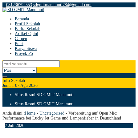
:
:
081236792553
sdgmitmanumuti784@gmail.com
Beranda
Profil Sekolah
Berita Sekolah
Artikel Opini
Cerpen
Puisi
Karya Siswa
Proyek P5
Info Sekolah
Jumat, 07 Agu 2026
Situs Resmi SD GMIT Manumuti
Situs Resmi SD GMIT Manumuti
Anda disini :
Home
-
Uncategorized
-
Vorbereitung auf Open Mic:
Performance bei Lucky Jet Game und Lampenfieber in Deutschland
7
Juli
2026