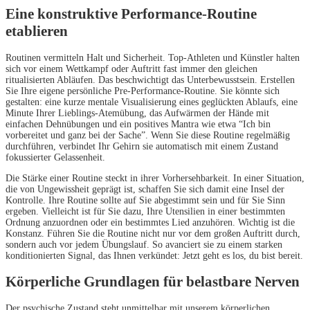
Eine konstruktive Performance-Routine
etablieren
Routinen vermitteln Halt und Sicherheit. Top-Athleten und Künstler halten
sich vor einem Wettkampf oder Auftritt fast immer den gleichen
ritualisierten Abläufen. Das beschwichtigt das Unterbewusstsein. Erstellen
Sie Ihre eigene persönliche Pre-Performance-Routine. Sie könnte sich
gestalten: eine kurze mentale Visualisierung eines geglückten Ablaufs, eine
Minute Ihrer Lieblings-Atemübung, das Aufwärmen der Hände mit
einfachen Dehnübungen und ein positives Mantra wie etwa “Ich bin
vorbereitet und ganz bei der Sache”. Wenn Sie diese Routine regelmäßig
durchführen, verbindet Ihr Gehirn sie automatisch mit einem Zustand
fokussierter Gelassenheit.
Die Stärke einer Routine steckt in ihrer Vorhersehbarkeit. In einer Situation,
die von Ungewissheit geprägt ist, schaffen Sie sich damit eine Insel der
Kontrolle. Ihre Routine sollte auf Sie abgestimmt sein und für Sie Sinn
ergeben. Vielleicht ist für Sie dazu, Ihre Utensilien in einer bestimmten
Ordnung anzuordnen oder ein bestimmtes Lied anzuhören. Wichtig ist die
Konstanz. Führen Sie die Routine nicht nur vor dem großen Auftritt durch,
sondern auch vor jedem Übungslauf. So avanciert sie zu einem starken
konditionierten Signal, das Ihnen verkündet: Jetzt geht es los, du bist bereit.
Körperliche Grundlagen für belastbare Nerven
Der psychische Zustand steht unmittelbar mit unserem körperlichen