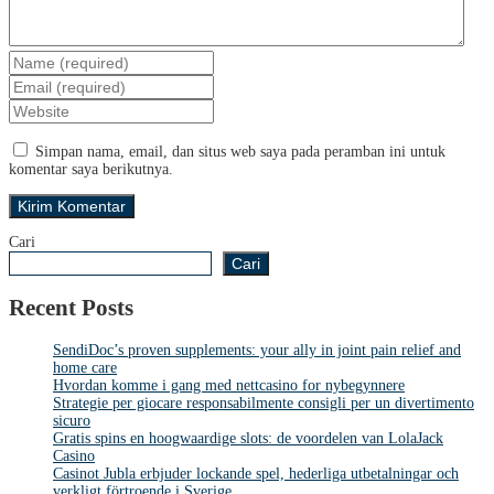
Simpan nama, email, dan situs web saya pada peramban ini untuk
komentar saya berikutnya.
Cari
Cari
Recent Posts
SendiDoc’s proven supplements: your ally in joint pain relief and
home care
Hvordan komme i gang med nettcasino for nybegynnere
Strategie per giocare responsabilmente consigli per un divertimento
sicuro
Gratis spins en hoogwaardige slots: de voordelen van LolaJack
Casino
Casinot Jubla erbjuder lockande spel, hederliga utbetalningar och
verkligt förtroende i Sverige