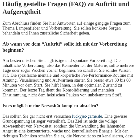
Häufig gestellte Fragen (FAQ) zu Auftritt und
Aufgeregtheit
Zum Abschluss finden Sie hier Antworten auf einige gängige Fragen zum
Thema Lampenfieber und Vorbereitung. Sie sollen konkrete Sorgen
behandeln und Ihnen zusätzliche Sicherheit geben.
Ab wann vor dem “Auftritt” sollte ich mit der Vorbereitung
beginnen?
Am besten mischen Sie langfristige und spontane Vorbereitung. Die
inhaltliche Vorbereitung, also das Kennenlernen der Materie, sollte mehrere
Tage oder sogar Wochen vorher beginnen. So schaffen Sie solides Wissen
auf. Die spezifische mentale und körperliche Pre-Performance-Routine mit
Atmung, Visualisierung und Aufwärmen starten Sie besser etwa 30 bis 60
Minuten vor dem Start. Sie hilft Ihnen, in den optimalen Zustand zu
kommen. Der letzte Tag dient der Konsolidierung und mentalen
Einstimmung, nicht dem hektischen Pauken von unbekanntem Stoff.
Ist es möglich meine Nervosität komplett abstellen?
Das sollten Sie gar nicht erst versuchen
luckyjet-game.de
. Eine gewisse
Grundspannung ist sogar vorteilhaft. Das Ziel ist nicht die völlige
Abwesenheit von Nervosität, sondern die Umwandlung der lähmenden
Angst in eine konzentrierte, wache und kontrollierbare Energie. Mit den
richtigen Techniken schaffen Sie es, die Nervosität so zu kanalisieren, dass