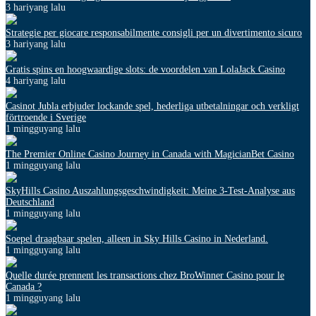
3 hariyang lalu
Strategie per giocare responsabilmente consigli per un divertimento sicuro
3 hariyang lalu
Gratis spins en hoogwaardige slots: de voordelen van LolaJack Casino
4 hariyang lalu
Casinot Jubla erbjuder lockande spel, hederliga utbetalningar och verkligt
förtroende i Sverige
1 mingguyang lalu
The Premier Online Casino Journey in Canada with MagicianBet Casino
1 mingguyang lalu
SkyHills Casino Auszahlungsgeschwindigkeit: Meine 3-Test-Analyse aus
Deutschland
1 mingguyang lalu
Soepel draagbaar spelen, alleen in Sky Hills Casino in Nederland.
1 mingguyang lalu
Quelle durée prennent les transactions chez BroWinner Casino pour le
Canada ?
1 mingguyang lalu