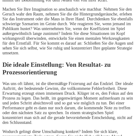
nimmt der Beklemmung vor dem Neuen viel von ihrer Kraft.
Machen Sie Ihre Imagination so anschaulich wie machbar. Nehmen Sie den
Geruch wahr den Raum, nehmen Sie die die Hintergrundgeräusche, erleben
Sie das Instrument oder die Maus in Ihrer Hand. Durchdenken Sie ebenfalls
schwierige Szenarien im Geiste durch. Wie reagieren Sie, wenn jemand im
Publikum hustet? Was unternehmen Sie, wenn der Koeffizient im Spiel
außergewöhnlich lange zunimmt? Indem Sie diese Situationen im Kopf
wirkungsvoll überwinden, entwickeln Sie einen mentalen Werkzeugkasten
für den Ernstfall. Für Sie kommt es darauf an: Schließen Sie die Augen und
sehen Sie sich selbst, wie Sie ruhig und konzentriert Ihre geplante Strategie
umsetzen.
Die ideale Einstellung: Von Resultat- zu
Prozessorientierung
Was uns oft lähmt, ist die übermäßige Fixierung auf das Endziel. Der ideale
Auftritt, der bedeutende Gewinn, die vollkommene Fehlerfreiheit. Diese
Erwartung erzeugt einen immensen Druck. Klüger ist es, den Fokus auf den
Prozess zu legen. Das heißt, im gegenwärtigen Moment aufmerksam zu sein
und jeden Schritt absichtsvoll und so gut wie möglich zu tun. Bei einer
Performance geht es dann nur noch darum, die kommende Note zu treffen
oder den nächsten Satz zu sprechen. In einem strategischen Spiel
konzentriert man sich auf die gerade bevorstehende Entscheidung, nicht auf
den Schlussstand.
Wodurch gelingt diese Umschaltung konkret? Indem Sie sich klare,