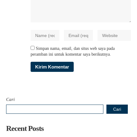
Simpan nama, email, dan situs web saya pada
peramban ini untuk komentar saya berikutnya.
Cari
Cari
Recent Posts