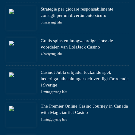
Strategie per giocare responsabilmente
consigli per un divertimento sicuro
3 hariyang lalu
Gratis spins en hoogwaardige slots: de
voordelen van LolaJack Casino
4 hariyang lalu
Casinot Jubla erbjuder lockande spel,
hederliga utbetalningar och verkligt förtroende
i Sverige
1 mingguyang lalu
The Premier Online Casino Journey in Canada
with MagicianBet Casino
1 mingguyang lalu