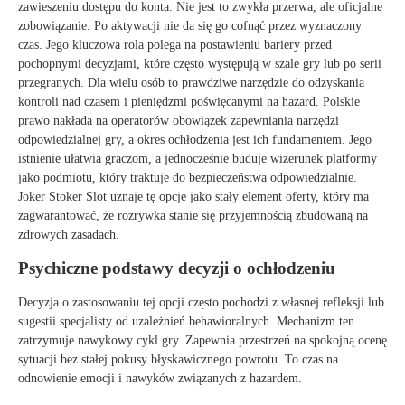
zawieszeniu dostępu do konta. Nie jest to zwykła przerwa, ale oficjalne
zobowiązanie. Po aktywacji nie da się go cofnąć przez wyznaczony
czas. Jego kluczowa rola polega na postawieniu bariery przed
pochopnymi decyzjami, które często występują w szale gry lub po serii
przegranych. Dla wielu osób to prawdziwe narzędzie do odzyskania
kontroli nad czasem i pieniędzmi poświęcanymi na hazard. Polskie
prawo nakłada na operatorów obowiązek zapewniania narzędzi
odpowiedzialnej gry, a okres ochłodzenia jest ich fundamentem. Jego
istnienie ułatwia graczom, a jednocześnie buduje wizerunek platformy
jako podmiotu, który traktuje do bezpieczeństwa odpowiedzialnie.
Joker Stoker Slot uznaje tę opcję jako stały element oferty, który ma
zagwarantować, że rozrywka stanie się przyjemnością zbudowaną na
zdrowych zasadach.
Psychiczne podstawy decyzji o ochłodzeniu
Decyzja o zastosowaniu tej opcji często pochodzi z własnej refleksji lub
sugestii specjalisty od uzależnień behawioralnych. Mechanizm ten
zatrzymuje nawykowy cykl gry. Zapewnia przestrzeń na spokojną ocenę
sytuacji bez stałej pokusy błyskawicznego powrotu. To czas na
odnowienie emocji i nawyków związanych z hazardem.