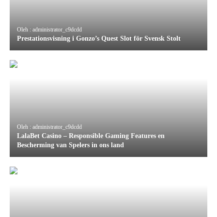
Oleh : administrator_c9dcdd
Prestationsvisning i Gonzo’s Quest Slot för Svensk Stolt
Oleh : administrator_c9dcdd
LalaBet Casino – Responsible Gaming Features en
Bescherming van Spelers in ons land