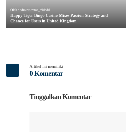
Oleh : administrator_c9dcdd
Happy Tiger Bingo Casino Mixes Passion Strategy and
Chance for Users in United Kingdom
Artikel ini memiliki
0 Komentar
Tinggalkan Komentar