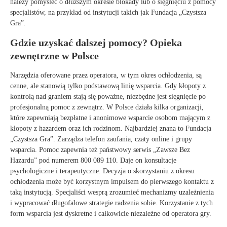
należy pomyśleć o dłuższym okresie blokady lub o sięgnięciu z pomocy
specjalistów, na przykład od instytucji takich jak Fundacja „Czystsza
Gra”.
Gdzie uzyskać dalszej pomocy? Opieka
zewnętrzne w Polsce
Narzędzia oferowane przez operatora, w tym okres ochłodzenia, są
cenne, ale stanowią tylko podstawową linię wsparcia. Gdy kłopoty z
kontrolą nad graniem stają się poważne, niezbędne jest sięgnięcie po
profesjonalną pomoc z zewnątrz. W Polsce działa kilka organizacji,
które zapewniają bezpłatne i anonimowe wsparcie osobom mającym z
kłopoty z hazardem oraz ich rodzinom. Najbardziej znana to Fundacja
„Czystsza Gra”. Zarządza telefon zaufania, czaty online i grupy
wsparcia. Pomoc zapewnia też państwowy serwis „Zawsze Bez
Hazardu” pod numerem 800 089 110. Daje on konsultacje
psychologiczne i terapeutyczne. Decyzja o skorzystaniu z okresu
ochłodzenia może być korzystnym impulsem do pierwszego kontaktu z
taką instytucją. Specjaliści wesprą zrozumieć mechanizmy uzależnienia
i wypracować długofalowe strategie radzenia sobie. Korzystanie z tych
form wsparcia jest dyskretne i całkowicie niezależne od operatora gry.