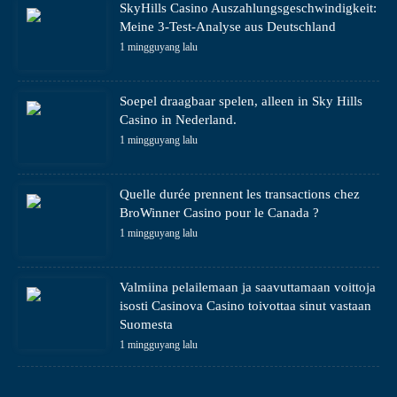
SkyHills Casino Auszahlungsgeschwindigkeit:
Meine 3-Test-Analyse aus Deutschland
1 mingguyang lalu
Soepel draagbaar spelen, alleen in Sky Hills
Casino in Nederland.
1 mingguyang lalu
Quelle durée prennent les transactions chez
BroWinner Casino pour le Canada ?
1 mingguyang lalu
Valmiina pelailemaan ja saavuttamaan voittoja
isosti Casinova Casino toivottaa sinut vastaan
Suomesta
1 mingguyang lalu