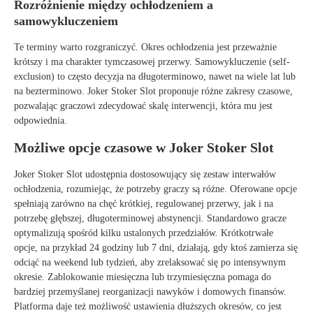
Rozróżnienie między ochłodzeniem a
samowykluczeniem
Te terminy warto rozgraniczyć. Okres ochłodzenia jest przeważnie
krótszy i ma charakter tymczasowej przerwy. Samowykluczenie (self-
exclusion) to często decyzja na długoterminowo, nawet na wiele lat lub
na bezterminowo. Joker Stoker Slot proponuje różne zakresy czasowe,
pozwalając graczowi zdecydować skalę interwencji, która mu jest
odpowiednia.
Możliwe opcje czasowe w Joker Stoker Slot
Joker Stoker Slot udostępnia dostosowujący się zestaw interwałów
ochłodzenia, rozumiejąc, że potrzeby graczy są różne. Oferowane opcje
spełniają zarówno na chęć krótkiej, regulowanej przerwy, jak i na
potrzebę głębszej, długoterminowej abstynencji. Standardowo gracze
optymalizują spośród kilku ustalonych przedziałów. Krótkotrwałe
opcje, na przykład 24 godziny lub 7 dni, działają, gdy ktoś zamierza się
odciąć na weekend lub tydzień, aby zrelaksować się po intensywnym
okresie. Zablokowanie miesięczna lub trzymiesięczna pomaga do
bardziej przemyślanej reorganizacji nawyków i domowych finansów.
Platforma daje też możliwość ustawienia dłuższych okresów, co jest