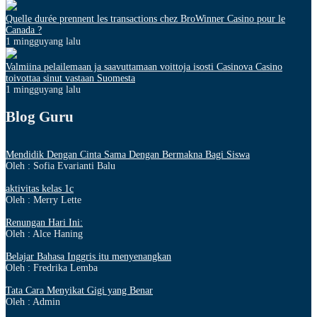
Quelle durée prennent les transactions chez BroWinner Casino pour le
Canada ?
1 mingguyang lalu
Valmiina pelailemaan ja saavuttamaan voittoja isosti Casinova Casino
toivottaa sinut vastaan Suomesta
1 mingguyang lalu
Blog Guru
Mendidik Dengan Cinta Sama Dengan Bermakna Bagi Siswa
Oleh : Sofia Evarianti Balu
aktivitas kelas 1c
Oleh : Merry Lette
Renungan Hari Ini:
Oleh : Alce Haning
Belajar Bahasa Inggris itu menyenangkan
Oleh : Fredrika Lemba
Tata Cara Menyikat Gigi yang Benar
Oleh : Admin