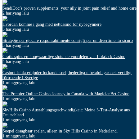
SendiDoc’s proven supplements: your ally in joint pain relief and home care
2 hariyang lalu
Hvordan komme i gang med nettcasino for nybegynnere
3 hariyang lalu
Strategie per giocare responsabilmente consigli per un divertimento sicuro
3 hariyang lalu
Gratis spins en hoogwaardige slots: de voordelen van LolaJack Casino
4 hariyang lalu
Casinot Jubla erbjuder lockande spel, hederliga utbetalningar och verkligt
förtroende i Sverige
1 mingguyang lalu
The Premier Online Casino Journey in Canada with MagicianBet Casino
1 mingguyang lalu
SkyHills Casino Auszahlungsgeschwindigkeit: Meine 3-Test-Analyse aus
Deutschland
1 mingguyang lalu
Soepel draagbaar spelen, alleen in Sky Hills Casino in Nederland.
1 mingguyang lalu