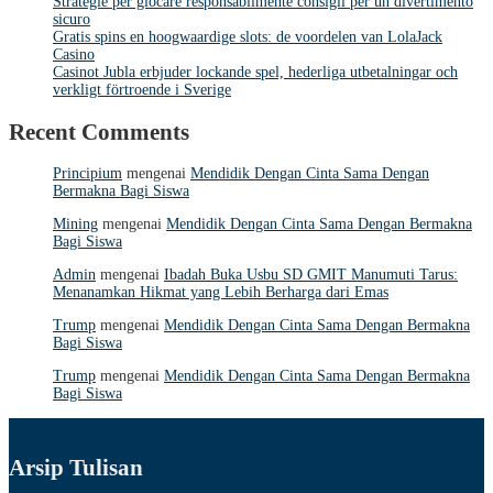
Strategie per giocare responsabilmente consigli per un divertimento
sicuro
Gratis spins en hoogwaardige slots: de voordelen van LolaJack
Casino
Casinot Jubla erbjuder lockande spel, hederliga utbetalningar och
verkligt förtroende i Sverige
Recent Comments
Principium
mengenai
Mendidik Dengan Cinta Sama Dengan
Bermakna Bagi Siswa
Mining
mengenai
Mendidik Dengan Cinta Sama Dengan Bermakna
Bagi Siswa
Admin
mengenai
Ibadah Buka Usbu SD GMIT Manumuti Tarus:
Menanamkan Hikmat yang Lebih Berharga dari Emas
Trump
mengenai
Mendidik Dengan Cinta Sama Dengan Bermakna
Bagi Siswa
Trump
mengenai
Mendidik Dengan Cinta Sama Dengan Bermakna
Bagi Siswa
Arsip Tulisan