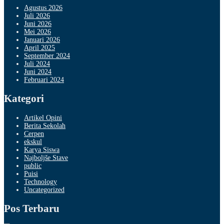
Agustus 2026
Juli 2026
Juni 2026
Mei 2026
Januari 2026
April 2025
September 2024
Juli 2024
Juni 2024
Februari 2024
Kategori
Artikel Opini
Berita Sekolah
Cerpen
ekskul
Karya Siswa
Najboljše Stave
public
Puisi
Technology
Uncategorized
Pos Terbaru