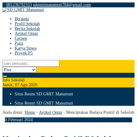
:
:
081236792553
sdgmitmanumuti784@gmail.com
Beranda
Profil Sekolah
Berita Sekolah
Artikel Opini
Cerpen
Puisi
Karya Siswa
Proyek P5
Info Sekolah
Jumat, 07 Agu 2026
Situs Resmi SD GMIT Manumuti
Situs Resmi SD GMIT Manumuti
Anda disini :
Home
-
Artikel Opini
-
Menciptakan Budaya Positif di Sekolah
4
Februari
2024