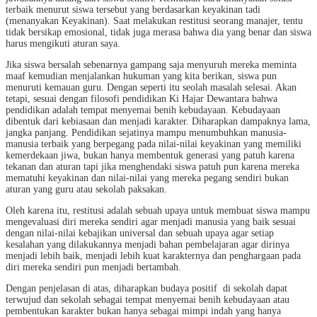
terbaik menurut siswa tersebut yang berdasarkan keyakinan tadi
(menanyakan Keyakinan). Saat melakukan restitusi seorang manajer, tentu
tidak bersikap emosional, tidak juga merasa bahwa dia yang benar dan siswa
harus mengikuti aturan saya.
Jika siswa bersalah sebenarnya gampang saja menyuruh mereka meminta
maaf kemudian menjalankan hukuman yang kita berikan, siswa pun
menuruti kemauan guru. Dengan seperti itu seolah masalah selesai. Akan
tetapi, sesuai dengan filosofi pendidikan Ki Hajar Dewantara bahwa
pendidikan adalah tempat menyemai benih kebudayaan. Kebudayaan
dibentuk dari kebiasaan dan menjadi karakter. Diharapkan dampaknya lama,
jangka panjang. Pendidikan sejatinya mampu menumbuhkan manusia-
manusia terbaik yang berpegang pada nilai-nilai keyakinan yang memiliki
kemerdekaan jiwa, bukan hanya membentuk generasi yang patuh karena
tekanan dan aturan tapi jika menghendaki siswa patuh pun karena mereka
mematuhi keyakinan dan nilai-nilai yang mereka pegang sendiri bukan
aturan yang guru atau sekolah paksakan.
Oleh karena itu, restitusi adalah sebuah upaya untuk membuat siswa mampu
mengevaluasi diri mereka sendiri agar menjadi manusia yang baik sesuai
dengan nilai-nilai kebajikan universal dan sebuah upaya agar setiap
kesalahan yang dilakukannya menjadi bahan pembelajaran agar dirinya
menjadi lebih baik, menjadi lebih kuat karakternya dan penghargaan pada
diri mereka sendiri pun menjadi bertambah.
Dengan penjelasan di atas, diharapkan budaya positif di sekolah dapat
terwujud dan sekolah sebagai tempat menyemai benih kebudayaan atau
pembentukan karakter bukan hanya sebagai mimpi indah yang hanya