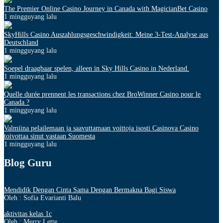
The Premier Online Casino Journey in Canada with MagicianBet Casino
1 mingguyang lalu
SkyHills Casino Auszahlungsgeschwindigkeit: Meine 3-Test-Analyse aus
Deutschland
1 mingguyang lalu
Soepel draagbaar spelen, alleen in Sky Hills Casino in Nederland.
1 mingguyang lalu
Quelle durée prennent les transactions chez BroWinner Casino pour le
Canada ?
1 mingguyang lalu
Valmiina pelailemaan ja saavuttamaan voittoja isosti Casinova Casino
toivottaa sinut vastaan Suomesta
1 mingguyang lalu
Blog Guru
Mendidik Dengan Cinta Sama Dengan Bermakna Bagi Siswa
Oleh : Sofia Evarianti Balu
aktivitas kelas 1c
Oleh : Merry Lette