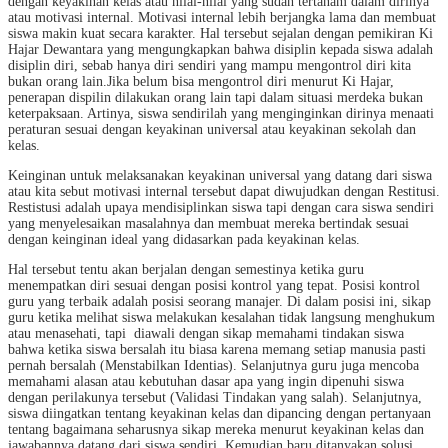
dengan keyakinan kelas atau nilai-nilai yang sudah tertanam dalam dirinya
atau motivasi internal. Motivasi internal lebih berjangka lama dan membuat
siswa makin kuat secara karakter. Hal tersebut sejalan dengan pemikiran Ki
Hajar Dewantara yang mengungkapkan bahwa disiplin kepada siswa adalah
disiplin diri, sebab hanya diri sendiri yang mampu mengontrol diri kita
bukan orang lain.Jika belum bisa mengontrol diri menurut Ki Hajar,
penerapan dispilin dilakukan orang lain tapi dalam situasi merdeka bukan
keterpaksaan. Artinya, siswa sendirilah yang menginginkan dirinya menaati
peraturan sesuai dengan keyakinan universal atau keyakinan sekolah dan
kelas.
Keinginan untuk melaksanakan keyakinan universal yang datang dari siswa
atau kita sebut motivasi internal tersebut dapat diwujudkan dengan Restitusi.
Restistusi adalah upaya mendisiplinkan siswa tapi dengan cara siswa sendiri
yang menyelesaikan masalahnya dan membuat mereka bertindak sesuai
dengan keinginan ideal yang didasarkan pada keyakinan kelas.
Hal tersebut tentu akan berjalan dengan semestinya ketika guru
menempatkan diri sesuai dengan posisi kontrol yang tepat. Posisi kontrol
guru yang terbaik adalah posisi seorang manajer. Di dalam posisi ini, sikap
guru ketika melihat siswa melakukan kesalahan tidak langsung menghukum
atau menasehati, tapi diawali dengan sikap memahami tindakan siswa
bahwa ketika siswa bersalah itu biasa karena memang setiap manusia pasti
pernah bersalah (Menstabilkan Identias). Selanjutnya guru juga mencoba
memahami alasan atau kebutuhan dasar apa yang ingin dipenuhi siswa
dengan perilakunya tersebut (Validasi Tindakan yang salah). Selanjutnya,
siswa diingatkan tentang keyakinan kelas dan dipancing dengan pertanyaan
tentang bagaimana seharusnya sikap mereka menurut keyakinan kelas dan
jawabannya datang dari siswa sendiri. Kemudian baru ditanyakan solusi