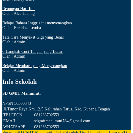
Renungan Hari Ini:
Oleh : Alce Haning
Belajar Bahasa Inggris itu menyenangkan
Oleh : Fredrika Lemba
Tata Cara Menyikat Gigi yang Benar
Oleh : Admin
6 Langkah Cuci Tangan yang Benar
Oleh : Admin
Belajar Membaca yang Menyenangkan
Oleh : Admin
Info Sekolah
SD GMIT Manumuti
NPSN
50300343
Jl.Timor Raya Km.12.5 Kelurahan Tarus. Kec. Kupang Tengah
TELEPON
081236792553
EMAIL
sdgmitmanumuti784@gmail.com
WHATSAPP
081236792553
Website SD GMIT Manumuti | Dikelola oleh Tim Literasi dan Humas SD