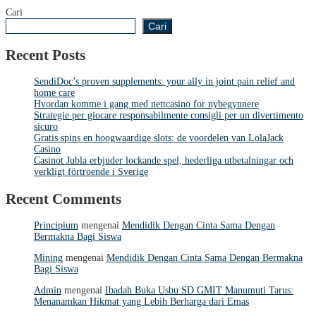
Cari
Cari
Recent Posts
SendiDoc’s proven supplements: your ally in joint pain relief and
home care
Hvordan komme i gang med nettcasino for nybegynnere
Strategie per giocare responsabilmente consigli per un divertimento
sicuro
Gratis spins en hoogwaardige slots: de voordelen van LolaJack
Casino
Casinot Jubla erbjuder lockande spel, hederliga utbetalningar och
verkligt förtroende i Sverige
Recent Comments
Principium
mengenai
Mendidik Dengan Cinta Sama Dengan
Bermakna Bagi Siswa
Mining
mengenai
Mendidik Dengan Cinta Sama Dengan Bermakna
Bagi Siswa
Admin
mengenai
Ibadah Buka Usbu SD GMIT Manumuti Tarus:
Menanamkan Hikmat yang Lebih Berharga dari Emas