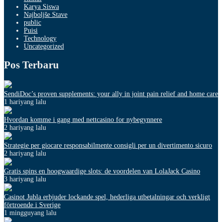
Karya Siswa
Najboljše Stave
public
Puisi
Technology
Uncategorized
Pos Terbaru
SendiDoc’s proven supplements: your ally in joint pain relief and home care
1 hariyang lalu
Hvordan komme i gang med nettcasino for nybegynnere
2 hariyang lalu
Strategie per giocare responsabilmente consigli per un divertimento sicuro
2 hariyang lalu
Gratis spins en hoogwaardige slots: de voordelen van LolaJack Casino
3 hariyang lalu
Casinot Jubla erbjuder lockande spel, hederliga utbetalningar och verkligt
förtroende i Sverige
1 mingguyang lalu