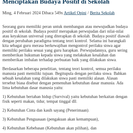
Menciptakan Budaya Positif di Sekolah
Ming, 4 Februari 2024
Dibaca 549x
Artikel Opini
/
Berita Sekolah
Seorang guru memiliki peran untuk membangun atau mewujudkan budaya
positif di sekolah. Budaya positif merupakan perwujudan dari nilai-nilai
atau keyakinan universal yang diterapkan di sekolah. Budaya positif diawali
dengan perubahan paradigma tentang teori kontrol. Selama ini barangkali
kita sebagai guru merasa berkewajiban mengontrol perilaku siswa agar
memiliki perilaku sesuai yang guru harapkan. Perwujudannya, guru sering
memberikan hukuman kepada siswa yang melakukan kesalahan dan
memberikan imbalan terhadap perbuatan baik yang dilakukan siswa.
Berdasarkan beberapa penelitian, tentang teori kontrol, semua perilaku
manusia pasti memiliki tujuan. Begitupula dengan perilaku siswa. Bahkan
sebuah kesalahan yang dilakukan siswa pasti memiliki alasan. Alasan
tersebut biasa disebut dengan pemenuhan kebutuhan dasar manusia. Ada
lima kebutuhan dasar manusia yaitu:
1) Kebutuhan bertahan hidup (Survival) yaitu kebutuhan berkaitan dengan
fisik seperti makan, tidur, tempat tinggal dll.
2) Kebutuhan Cinta dan kasih sayang (Penerimaan).
3) Kebutuhan Penguasaan (pengakuan akan kemampuan),
4) Kebutuhan Kebebasan (Kebutuhan akan pilihan), dan