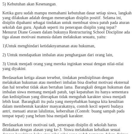
5) Kebutuhan akan Kesenangan.
Ketika guru sudah mampu memahami kebutuhan dasar setiap siswa, langkah
yang dilakukan adalah dengan menerapkan disiplin positif. Selama ini,
disiplin dipahami sebagai tindakan untuk membuat siswa patuh pada aturan
sekolah dan guru. Apakah seperti itu penerapan disiplin yang tepat?
Menurut Diane Gossen dalam bukunya Restructuring School Discipline ada
tiga alasan motivasi manusia dalam melakukan sesuatu, yaitu:
1)Untuk menghindari ketidaknyamanan atau hukuman,
2) Untuk mendapatkan imbalan atau penghargaan dari orang lain,
3) Untuk menjadi orang yang mereka inginkan sesuai dengan nilai-nilai
yang diyakini.
Berdasarkan ketiga alasan tersebut, tindakan pendisiplinan dengan
melakukan hukuman atau memberi imbalan bisa disebut motivasi eksternal
dan hal tersebut tidak akan bertahan lama. Barangkali dengan hukuman dan
imbalan siswa memang menjadi patuh, tapi kepatuhan itu hanya sementara
dan kedisiplinan yang diterapkan tidak mengubah karakter siswa menjadi
lebih kuat. Barangkali itu pula yang menyebabkan bangsa kita kesulitan
dalam membentuk karakter masyarakatnya, contoh kecil seperti budaya
antri, menaati aturan lalulintas, kebersihan (Contoh: buang sampah pada
tempat tepat) yang belum bisa menjadi karakter.
Berdasarkan teori motivasi tadi, penerapan disiplin di sekolah harus
dilakukan dengan alasan yang ke-3. Siswa melakukan kebaikan sesuai