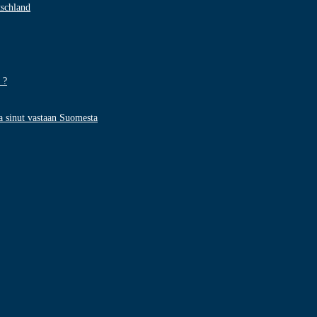
tschland
 ?
aa sinut vastaan Suomesta