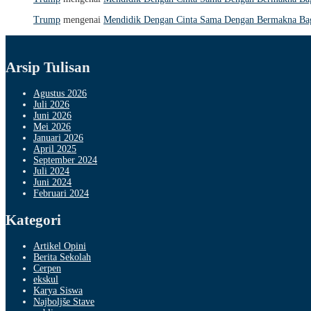
Trump
mengenai
Mendidik Dengan Cinta Sama Dengan Bermakna Ba
Arsip Tulisan
Agustus 2026
Juli 2026
Juni 2026
Mei 2026
Januari 2026
April 2025
September 2024
Juli 2024
Juni 2024
Februari 2024
Kategori
Artikel Opini
Berita Sekolah
Cerpen
ekskul
Karya Siswa
Najboljše Stave