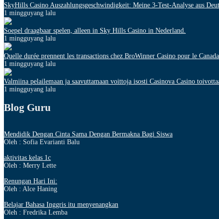
SkyHills Casino Auszahlungsgeschwindigkeit: Meine 3-Test-Analyse aus Deu
1 mingguyang lalu
Soepel draagbaar spelen, alleen in Sky Hills Casino in Nederland.
1 mingguyang lalu
Quelle durée prennent les transactions chez BroWinner Casino pour le Canada
1 mingguyang lalu
Valmiina pelailemaan ja saavuttamaan voittoja isosti Casinova Casino toivott
1 mingguyang lalu
Blog Guru
Mendidik Dengan Cinta Sama Dengan Bermakna Bagi Siswa
Oleh : Sofia Evarianti Balu
aktivitas kelas 1c
Oleh : Merry Lette
Renungan Hari Ini:
Oleh : Alce Haning
Belajar Bahasa Inggris itu menyenangkan
Oleh : Fredrika Lemba