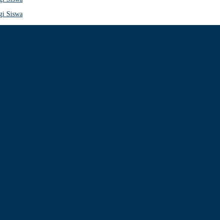
gi Siswa