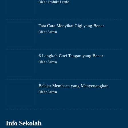
Oleh : Fredrika Lemba
Tata Cara Menyikat Gigi yang Benar
Oleh : Admin
6 Langkah Cuci Tangan yang Benar
Oleh : Admin
Belajar Membaca yang Menyenangkan
Oleh : Admin
Info Sekolah