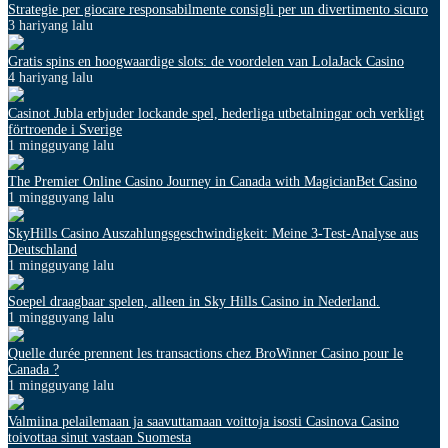
Strategie per giocare responsabilmente consigli per un divertimento sicuro
3 hariyang lalu
Gratis spins en hoogwaardige slots: de voordelen van LolaJack Casino
4 hariyang lalu
Casinot Jubla erbjuder lockande spel, hederliga utbetalningar och verkligt
förtroende i Sverige
1 mingguyang lalu
The Premier Online Casino Journey in Canada with MagicianBet Casino
1 mingguyang lalu
SkyHills Casino Auszahlungsgeschwindigkeit: Meine 3-Test-Analyse aus
Deutschland
1 mingguyang lalu
Soepel draagbaar spelen, alleen in Sky Hills Casino in Nederland.
1 mingguyang lalu
Quelle durée prennent les transactions chez BroWinner Casino pour le
Canada ?
1 mingguyang lalu
Valmiina pelailemaan ja saavuttamaan voittoja isosti Casinova Casino
toivottaa sinut vastaan Suomesta