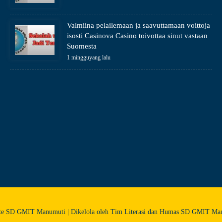
Valmiina pelailemaan ja saavuttamaan voittoja
isosti Casinova Casino toivottaa sinut vastaan
Suomesta
1 mingguyang lalu
te SD GMIT Manumuti | Dikelola oleh Tim Literasi dan Humas SD GMIT Ma