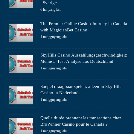
i Sverige
6 hariyang lalu
The Premier Online Casino Journey in Canada
with MagicianBet Casino
1 mingguyang lalu
SkyHills Casino Auszahlungsgeschwindigkeit:
Meine 3-Test-Analyse aus Deutschland
1 mingguyang lalu
Soepel draagbaar spelen, alleen in Sky Hills
Casino in Nederland.
1 mingguyang lalu
Quelle durée prennent les transactions chez
BroWinner Casino pour le Canada ?
1 mingguyang lalu