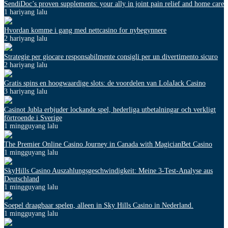
SendiDoc’s proven supplements: your ally in joint pain relief and home care
1 hariyang lalu
Hvordan komme i gang med nettcasino for nybegynnere
2 hariyang lalu
Strategie per giocare responsabilmente consigli per un divertimento sicuro
2 hariyang lalu
Gratis spins en hoogwaardige slots: de voordelen van LolaJack Casino
3 hariyang lalu
Casinot Jubla erbjuder lockande spel, hederliga utbetalningar och verkligt
förtroende i Sverige
1 mingguyang lalu
The Premier Online Casino Journey in Canada with MagicianBet Casino
1 mingguyang lalu
SkyHills Casino Auszahlungsgeschwindigkeit: Meine 3-Test-Analyse aus
Deutschland
1 mingguyang lalu
Soepel draagbaar spelen, alleen in Sky Hills Casino in Nederland.
1 mingguyang lalu