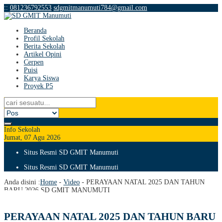
:
:
081236792553
sdgmitmanumuti784@gmail.com
Beranda
Profil Sekolah
Berita Sekolah
Artikel Opini
Cerpen
Puisi
Karya Siswa
Proyek P5
Info Sekolah
Jumat, 07 Agu 2026
Situs Resmi SD GMIT Manumuti
Situs Resmi SD GMIT Manumuti
Anda disini :
Home
-
Video
-
PERAYAAN NATAL 2025 DAN TAHUN
BARU 2026 SD GMIT MANUMUTI
PERAYAAN NATAL 2025 DAN TAHUN BARU