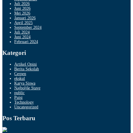
Juli 2026
Juni 2026
Mei 2026
Januari 2026
April 2025
September 2024
Juli 2024
Juni 2024
Februari 2024
Kategori
Artikel Opini
Berita Sekolah
Cerpen
ekskul
Karya Siswa
Najboljše Stave
public
Puisi
Technology
Uncategorized
Pos Terbaru