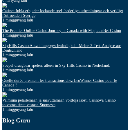
6 hariyang lalu
Casinot Jubla erbjuder lockande spel, hederliga utbetalningar och verkligt
förtroende i Sverige
1 mingguyang lalu
The Premier Online Casino Journey in Canada with MagicianBet Casino
1 mingguyang lalu
SkyHills Casino Auszahlungsgeschwindigkeit: Meine 3-Test-Analyse aus
Deutschland
1 mingguyang lalu
Soepel draagbaar spelen, alleen in Sky Hills Casino in Nederland.
1 mingguyang lalu
Quelle durée prennent les transactions chez BroWinner Casino pour le
Canada ?
1 mingguyang lalu
Valmiina pelailemaan ja saavuttamaan voittoja isosti Casinova Casino
toivottaa sinut vastaan Suomesta
1 mingguyang lalu
Blog Guru