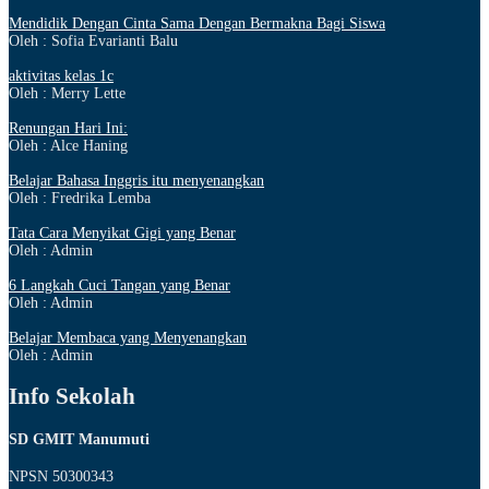
Mendidik Dengan Cinta Sama Dengan Bermakna Bagi Siswa
Oleh : Sofia Evarianti Balu
aktivitas kelas 1c
Oleh : Merry Lette
Renungan Hari Ini:
Oleh : Alce Haning
Belajar Bahasa Inggris itu menyenangkan
Oleh : Fredrika Lemba
Tata Cara Menyikat Gigi yang Benar
Oleh : Admin
6 Langkah Cuci Tangan yang Benar
Oleh : Admin
Belajar Membaca yang Menyenangkan
Oleh : Admin
Info Sekolah
SD GMIT Manumuti
NPSN
50300343