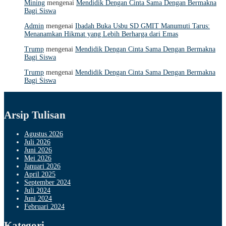
Mining
mengenai
Mendidik Dengan Cinta Sama Dengan Bermakna
Bagi Siswa
Admin
mengenai
Ibadah Buka Usbu SD GMIT Manumuti Tarus:
Menanamkan Hikmat yang Lebih Berharga dari Emas
Trump
mengenai
Mendidik Dengan Cinta Sama Dengan Bermakna
Bagi Siswa
Trump
mengenai
Mendidik Dengan Cinta Sama Dengan Bermakna
Bagi Siswa
Arsip Tulisan
Agustus 2026
Juli 2026
Juni 2026
Mei 2026
Januari 2026
April 2025
September 2024
Juli 2024
Juni 2024
Februari 2024
Kategori