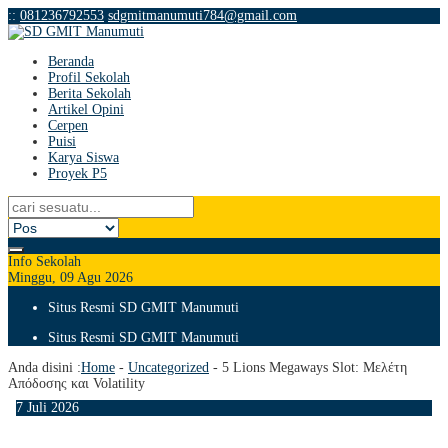
:
:
081236792553
sdgmitmanumuti784@gmail.com
Beranda
Profil Sekolah
Berita Sekolah
Artikel Opini
Cerpen
Puisi
Karya Siswa
Proyek P5
Info Sekolah
Minggu, 09 Agu 2026
Situs Resmi SD GMIT Manumuti
Situs Resmi SD GMIT Manumuti
Anda disini :
Home
-
Uncategorized
-
5 Lions Megaways Slot: Μελέτη
Απόδοσης και Volatility
7
Juli
2026