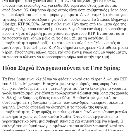
ένα άπειρο μακρύ χρονικό διάστημα. Αν ένα παιχνίδι έχει RTP 96%,
υπονοεί πως εννοιολογικά, για κάθε 100 ευρώ που στοιχηματίζονται,
αποδίδονται 96. Θυμήσου όμως: αυτός είναι ένας αριθμητικός μέσος όρος
που υπολογίζεται σε εκατομμύρια γυρίσματα. Δεν διασφαλίζει τίποτα για
τη δεδομένη σου συνεδρία ή για εσένα προσωπικώς. Το 5 Lions Megaways
Slot έχει RTP 96.50%. Αυτή η αξία είναι λίγο πάνω από τον μέσο όρο της
αγοράς, πράγμα που υπονοεί μια εννοιολογικά πιο ευνοϊκή μακροπρόθεσμη
προοπτική σε σύγκριση με παιχνίδια χαμηλότερου RTP. Εντούτοις, αυτό
το ποσοστό έχει νόημα μόνο αν το δεις μαζί με τη αστάθεια. Η
μεταβλητότητα προσδιορίζει το πότε και το πώς θα επέλθουν αυτές οι
επιστροφές. Ένα αυξημένο RTP δεν σημαίνει υποχρεωτικά σταθερά, μικρά
κέρδη. Υποδηλώνει απλώς πως μετά από έναν μεγάλο αριθμό γυρισμάτων,
τα ποσοστά κλίνουν να ισορροπήσουν γύρω από αυτήν την τιμή.
Πόσο Συχνά Ενεργοποιούνται τα Free Spins;
Τα Free Spins είναι κλειδί για να φτάσεις κοντά στο πλήρες δυναμικό RTP
του 5 Lions Megaways. Η συχνότητα ενεργοποίησής τους παραμένει
άρρηκτα συνδεδεμένη με τη μεταβλητότητα. Για να ξεκινήσει το γύρισμα
χωρίς ποντάρισμα, χρειάζονται τουλάχιστον 4 Scatter σύμβολα (τις χρυσές
πυξίδες) σε διάφορες θέσεις στην οθόνη. Η πιθανότητα για αυτό, σε
συνδυασμό με τη δυναμική διάταξη των κυλίνδρων, παραμένει σκόπιμα
χαμηλή. Σκοπός αποτελεί να διατηρηθεί το προφίλ της υψηλής
μεταβλητότητας. Στην πράξη, οι παίκτες είναι πιθανό να περάσουν μεγάλα
διαστήματα χωρίς να δουν κανένα Scatter. Όταν όμως εμφανιστεί, το
χαρακτηριστικό δίνει μια σοβαρή ευκαιρία για συγκεντρωμένα κέρδη. Η
επιλογή του αριθμού των γυρισμάτων και του πολλαπλασιαστή κατά την
έναρξη προσθέτει ένα στοιχείο στρατηγικής. Αυτή η σπάνια αλλά ισχυρή