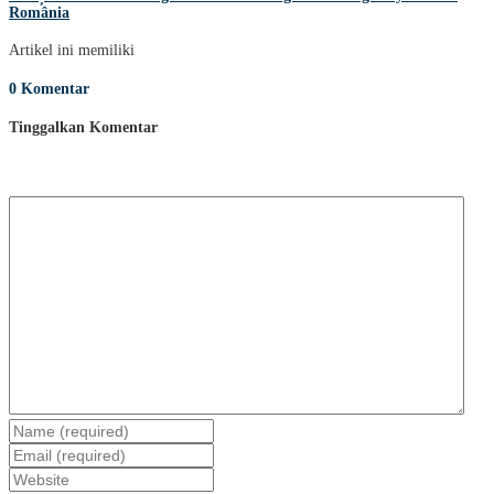
România
Artikel ini memiliki
0 Komentar
Tinggalkan Komentar