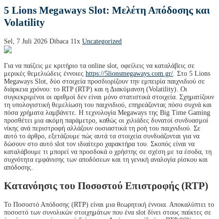
5 Lions Megaways Slot: Μελέτη Απόδοσης και
Volatility
Sel, 7 Juli 2026
Dibaca 11x
Uncategorized
Για να παίζεις με κριτήριο τα online slot, οφείλεις να καταλάβεις σε
μερικές θεμελιώδεις έννοιες
https://5lionsmegaways.com.gr/
. Στο 5 Lions
Megaways Slot, δύο στοιχεία προσδιορίζουν την εμπειρία παιχνιδιού σε
διάρκεια χρόνου: το RTP (RTP) και η Διακύμανση (Volatility). Οι
συγκεκριμένοι οι αριθμοί δεν είναι μόνο στατιστικά στοιχεία. Σχηματίζουν
τη υπολογιστική θεμελίωση του παιχνιδιού, επηρεάζοντας πόσο συχνά και
πόσα χρήματα λαμβάνετε. Η τεχνολογία Megaways της Big Time Gaming
προσθέτει μια ακόμη παράμετρο, καθώς οι χιλιάδες δυνατοί συνδυασμοί
νίκης ανά περιστροφή αλλάζουν ουσιαστικά τη ροή του παιχνιδιού. Σε
αυτό το άρθρο, εξετάζουμε πώς αυτά τα στοιχεία συνδυάζονται για να
δώσουν στο αυτό slot τον ιδιαίτερο χαρακτήρα του. Σκοπός είναι να
καταλάβουμε τι μπορεί να προσδοκά ο χρήστης σε σχέση με τα έσοδα, τη
συχνότητα εμφάνισης των αποδόσεων και τη γενική αναλογία ρίσκου και
απόδοσης.
Κατανόησις του Ποσοστού Επιστροφής (RTP)
Το Ποσοστό Απόδοσης (RTP) είναι μια θεωρητική έννοια. Αποκαλύπτει το
ποσοστό των συνολικών στοιχημάτων που ένα slot δίνει στους παίκτες σε