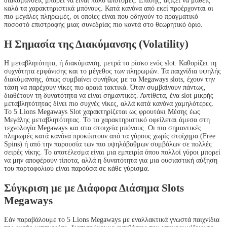
διακυμάνσεις μπορεί να είναι πολύ απότομες. Επίσης, αξίζει να μάθεις
καλά τα χαρακτηριστικά μπόνους. Κατά κανόνα από εκεί προέρχονται οι
πιο μεγάλες πληρωμές, οι οποίες είναι που οδηγούν το πραγματικό
ποσοστό επιστροφής μιας συνεδρίας πιο κοντά στο θεωρητικό όριο.
Η Σημασία της Διακύμανσης (Volatility)
Η μεταβλητότητα, ή διακύμανση, μετρά το ρίσκο ενός slot. Καθορίζει τη
συχνότητα εμφάνισης και το μέγεθος των πληρωμών. Τα παιχνίδια υψηλής
διακύμανσης, όπως συμβαίνει συνήθως με τα Megaways slots, έχουν την
τάση να παρέχουν νίκες πιο αραιά τακτικά. Όταν συμβαίνουν πάντως,
διαθέτουν τη δυνατότητα να είναι σημαντικές. Αντίθετα, ένα slot μικρής
μεταβλητότητας δίνει πιο συχνές νίκες, αλλά κατά κανόνα χαμηλότερες.
Το 5 Lions Megaways Slot χαρακτηρίζεται ως φρουτάκι Μέσης έως
Μεγάλης μεταβλητότητας. Το το χαρακτηριστικό οφείλεται άμεσα στη
τεχνολογία Megaways και στα στοιχεία μπόνους. Οι πιο σημαντικές
πληρωμές κατά κανόνα προκύπτουν από τα γύρους χωρίς στοίχημα (Free
Spins) ή από την παρουσία των πιο υψηλόβαθμων συμβόλων σε πολλές
σειρές νίκης. Το αποτέλεσμα είναι μια εμπειρία όπου πολλοί γύροι μπορεί
να μην αποφέρουν τίποτα, αλλά η δυνατότητα για μια ουσιαστική αύξηση
του πορτοφολιού είναι παρούσα σε κάθε γύρισμα.
Σύγκριση με με Διάφορα Διάσημα Slots
Megaways
Εάν παραβάλουμε το 5 Lions Megaways με εναλλακτικά γνωστά παιχνίδια