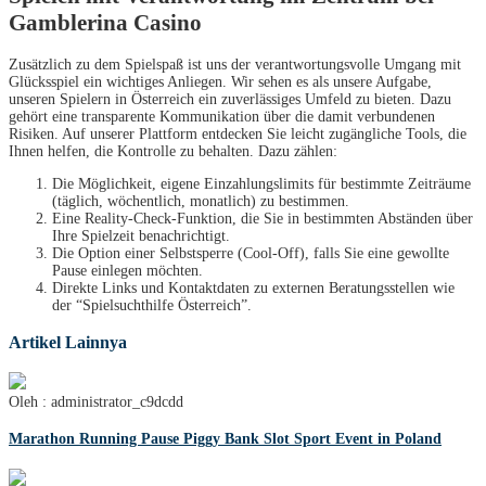
Gamblerina Casino
Zusätzlich zu dem Spielspaß ist uns der verantwortungsvolle Umgang mit
Glücksspiel ein wichtiges Anliegen. Wir sehen es als unsere Aufgabe,
unseren Spielern in Österreich ein zuverlässiges Umfeld zu bieten. Dazu
gehört eine transparente Kommunikation über die damit verbundenen
Risiken. Auf unserer Plattform entdecken Sie leicht zugängliche Tools, die
Ihnen helfen, die Kontrolle zu behalten. Dazu zählen:
Die Möglichkeit, eigene Einzahlungslimits für bestimmte Zeiträume
(täglich, wöchentlich, monatlich) zu bestimmen.
Eine Reality-Check-Funktion, die Sie in bestimmten Abständen über
Ihre Spielzeit benachrichtigt.
Die Option einer Selbstsperre (Cool-Off), falls Sie eine gewollte
Pause einlegen möchten.
Direkte Links und Kontaktdaten zu externen Beratungsstellen wie
der “Spielsuchthilfe Österreich”.
Artikel Lainnya
Oleh : administrator_c9dcdd
Marathon Running Pause Piggy Bank Slot Sport Event in Poland