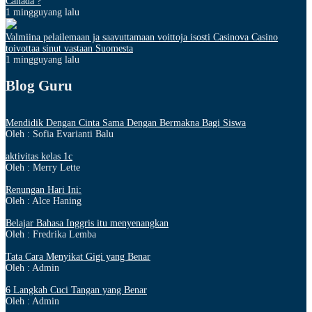
Canada ?
1 mingguyang lalu
Valmiina pelailemaan ja saavuttamaan voittoja isosti Casinova Casino
toivottaa sinut vastaan Suomesta
1 mingguyang lalu
Blog Guru
Mendidik Dengan Cinta Sama Dengan Bermakna Bagi Siswa
Oleh : Sofia Evarianti Balu
aktivitas kelas 1c
Oleh : Merry Lette
Renungan Hari Ini:
Oleh : Alce Haning
Belajar Bahasa Inggris itu menyenangkan
Oleh : Fredrika Lemba
Tata Cara Menyikat Gigi yang Benar
Oleh : Admin
6 Langkah Cuci Tangan yang Benar
Oleh : Admin