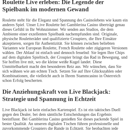
Roulette Live erleben: Die Legende der
Spielbank im modernen Gewand
Roulette steht für die Eleganz und Spannung des Casinolebens wie kaum ein
anderes Spiel. Unser Live Roulette bei Gamblerina Casino überträgt genau
dieses Gefühl in Ihr Wohnzimmer. Wir senden aus Studios, die dem
Ambiente einer exzellenten Spielbank nachempfunden sind. Originale,
physische Rouletteräder und qualifizierte Croupiers, die Ihre Einsätze
akzeptieren, sorgen für Authentizität. Sie können zwischen beliebten
Varianten wie European Roulette, French Roulette oder zügigeren Versionen
wählen. Der Ablauf ist einfach und dennoch fesselnd: Sie legen Ihre Chips
auf dem digitalen Spieltisch, der Croupier bringt das Rad in Bewegung, und
Sie hoffen live mit, wo die kleine weiße Kugel landet. Diese
Unmittelbarkeit macht den besonderen Reiz aus. Wir wünschen, dass Sie
sich wähnen wie am echten Tisch. Setzen Sie auf Ihre Glückszahlen oder
Kombinationen, die vielleicht auch in Ihrem Stammcasino in Österreich
schon Erfolg bescherten.
Die Anziehungskraft von Live Blackjack:
Strategie und Spannung in Echtzeit
Live Blackjack ist kein einfaches Kartenspiel. Es ist ein taktisches Duell
gegen den Dealer, bei dem sämtliche Entscheidungen das Ergebnis
beeinflusst. Bei Gamblerina Casino genießen Sie dieses packende Spiel in
bester Qualität. An unseren digitalen Tischen führen professionelle und
zuvorkommende Croupiers die Runde in Echtzeit. Sie beobachten jede