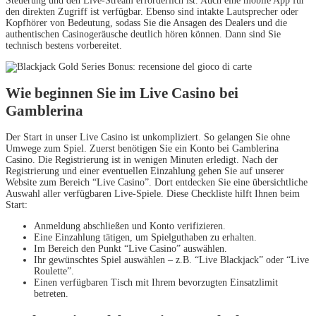
Steuerung und den Live-Stream erforderlich ist. Auch eine mobile App für
den direkten Zugriff ist verfügbar. Ebenso sind intakte Lautsprecher oder
Kopfhörer von Bedeutung, sodass Sie die Ansagen des Dealers und die
authentischen Casinogeräusche deutlich hören können. Dann sind Sie
technisch bestens vorbereitet.
Wie beginnen Sie im Live Casino bei
Gamblerina
Der Start in unser Live Casino ist unkompliziert. So gelangen Sie ohne
Umwege zum Spiel. Zuerst benötigen Sie ein Konto bei Gamblerina
Casino. Die Registrierung ist in wenigen Minuten erledigt. Nach der
Registrierung und einer eventuellen Einzahlung gehen Sie auf unserer
Website zum Bereich “Live Casino”. Dort entdecken Sie eine übersichtliche
Auswahl aller verfügbaren Live-Spiele. Diese Checkliste hilft Ihnen beim
Start:
Anmeldung abschließen und Konto verifizieren.
Eine Einzahlung tätigen, um Spielguthaben zu erhalten.
Im Bereich den Punkt “Live Casino” auswählen.
Ihr gewünschtes Spiel auswählen – z.B. “Live Blackjack” oder “Live
Roulette”.
Einen verfügbaren Tisch mit Ihrem bevorzugten Einsatzlimit
betreten.