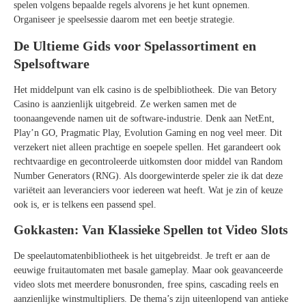
spelen volgens bepaalde regels alvorens je het kunt opnemen.
Organiseer je speelsessie daarom met een beetje strategie.
De Ultieme Gids voor Spelassortiment en
Spelsoftware
Het middelpunt van elk casino is de spelbibliotheek. Die van Betory
Casino is aanzienlijk uitgebreid. Ze werken samen met de
toonaangevende namen uit de software-industrie. Denk aan NetEnt,
Play’n GO, Pragmatic Play, Evolution Gaming en nog veel meer. Dit
verzekert niet alleen prachtige en soepele spellen. Het garandeert ook
rechtvaardige en gecontroleerde uitkomsten door middel van Random
Number Generators (RNG). Als doorgewinterde speler zie ik dat deze
variëteit aan leveranciers voor iedereen wat heeft. Wat je zin of keuze
ook is, er is telkens een passend spel.
Gokkasten: Van Klassieke Spellen tot Video Slots
De speelautomatenbibliotheek is het uitgebreidst. Je treft er aan de
eeuwige fruitautomaten met basale gameplay. Maar ook geavanceerde
video slots met meerdere bonusronden, free spins, cascading reels en
aanzienlijke winstmultipliers. De thema’s zijn uiteenlopend van antieke