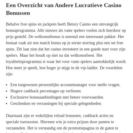
Een Overzicht van Andere Lucratieve Casino
Bonussen
Behalve free spins en jackpots heeft Betory Casino een omvangrijk
bonusprogramma. Alle nieuwe als vaste spelers voelen zich hierdoor op
prijs gesteld. De welkomstbonus is meestal een interessant pakket. Het
bestaat vaak uit een match bonus op je eerste storting plus een set free
spins. Dit laat zien dat het casino investeert in een goede start voor zijn
spelers. Maar het houdt op niet na dat welkomstfeest. Het
loyaliteitsprogramma is waar het voor vaste spelers aantrekkelijk wordt.
Hoe meer je speelt, hoe hoger je stijgt in de vip-ladder. De voordelen
zijn:
Een toegewezen persoonlijke accountmanager voor snelle vragen.
Hogere cashback percentages op verliezen.
Exclusieve bonusaanbiedingen met betere voorwaarden.
Geschenken en verrassingen bij speciale gelegenheden.
Daarnaast zijn er wekelijkse reload bonussen, cashback acties en
speciale toernooien. Hiermee win je extra prijzen door punten te
verzamelen. Het is verstandig om de promotiepagina in de gaten te