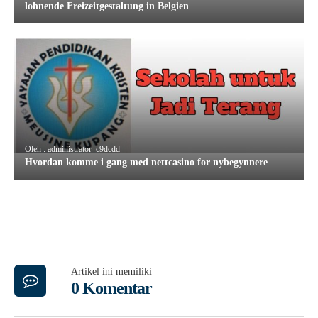
lohnende Freizeitgestaltung in Belgien
Oleh : administrator_c9dcdd
Hvordan komme i gang med nettcasino for nybegynnere
Artikel ini memiliki
0 Komentar