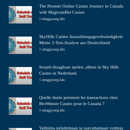
The Premier Online Casino Journey in Canada
with MagicianBet Casino
1 mingguyang lalu
SkyHills Casino Auszahlungsgeschwindigkeit:
Meine 3-Test-Analyse aus Deutschland
1 mingguyang lalu
Soepel draagbaar spelen, alleen in Sky Hills
Casino in Nederland.
1 mingguyang lalu
Quelle durée prennent les transactions chez
BroWinner Casino pour le Canada ?
1 mingguyang lalu
Valmiina pelailemaan ja saavuttamaan voittoja