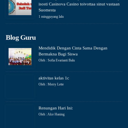
isosti Casinova Casino toivottaa sinut vastaan
Suomesta
1 mingguyang lalu
Blog Guru
Mendidik Dengan Cinta Sama Dengan
Bermakna Bagi Siswa
Oleh : Sofia Evarianti Balu
aktivitas kelas 1c
Oleh : Merry Lette
Renungan Hari Ini:
Oleh : Alce Haning