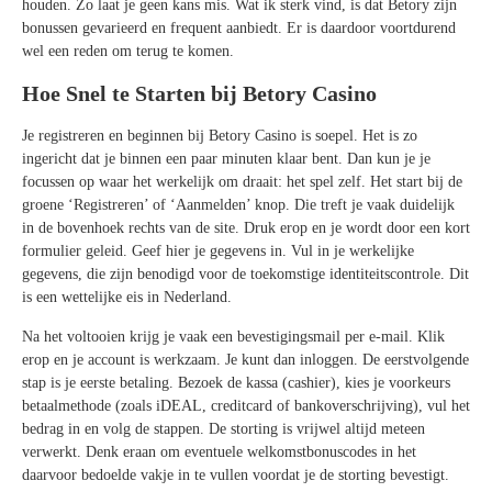
houden. Zo laat je geen kans mis. Wat ik sterk vind, is dat Betory zijn
bonussen gevarieerd en frequent aanbiedt. Er is daardoor voortdurend
wel een reden om terug te komen.
Hoe Snel te Starten bij Betory Casino
Je registreren en beginnen bij Betory Casino is soepel. Het is zo
ingericht dat je binnen een paar minuten klaar bent. Dan kun je je
focussen op waar het werkelijk om draait: het spel zelf. Het start bij de
groene ‘Registreren’ of ‘Aanmelden’ knop. Die treft je vaak duidelijk
in de bovenhoek rechts van de site. Druk erop en je wordt door een kort
formulier geleid. Geef hier je gegevens in. Vul in je werkelijke
gegevens, die zijn benodigd voor de toekomstige identiteitscontrole. Dit
is een wettelijke eis in Nederland.
Na het voltooien krijg je vaak een bevestigingsmail per e-mail. Klik
erop en je account is werkzaam. Je kunt dan inloggen. De eerstvolgende
stap is je eerste betaling. Bezoek de kassa (cashier), kies je voorkeurs
betaalmethode (zoals iDEAL, creditcard of bankoverschrijving), vul het
bedrag in en volg de stappen. De storting is vrijwel altijd meteen
verwerkt. Denk eraan om eventuele welkomstbonuscodes in het
daarvoor bedoelde vakje in te vullen voordat je de storting bevestigt.