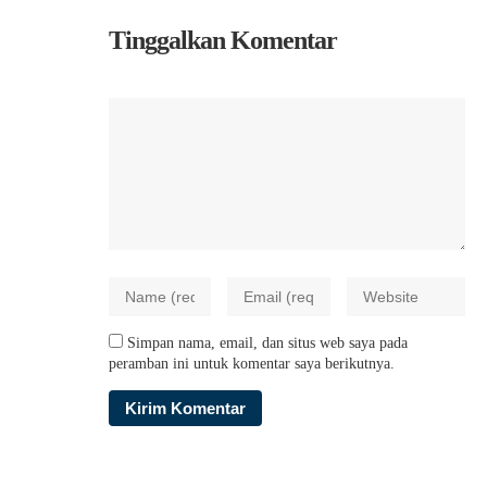
Tinggalkan Komentar
Simpan nama, email, dan situs web saya pada
peramban ini untuk komentar saya berikutnya.