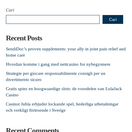
Cari
Cari
Recent Posts
SendiDoc’s proven supplements: your ally in joint pain relief and
home care
Hvordan komme i gang med nettcasino for nybegynnere
Strategie per giocare responsabilmente consigli per un
divertimento sicuro
Gratis spins en hoogwaardige slots: de voordelen van LolaJack
Casino
Casinot Jubla erbjuder lockande spel, hederliga utbetalningar
och verkligt förtroende i Sverige
Recent Comments