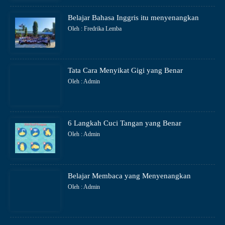
Belajar Bahasa Inggris itu menyenangkan
Oleh : Fredrika Lemba
Tata Cara Menyikat Gigi yang Benar
Oleh : Admin
6 Langkah Cuci Tangan yang Benar
Oleh : Admin
Belajar Membaca yang Menyenangkan
Oleh : Admin