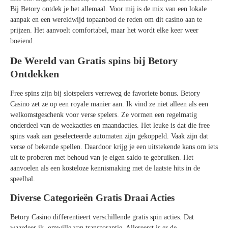
Bij Betory ontdek je het allemaal. Voor mij is de mix van een lokale
aanpak en een wereldwijd topaanbod de reden om dit casino aan te
prijzen. Het aanvoelt comfortabel, maar het wordt elke keer weer
boeiend.
De Wereld van Gratis spins bij Betory
Ontdekken
Free spins zijn bij slotspelers verreweg de favoriete bonus. Betory
Casino zet ze op een royale manier aan. Ik vind ze niet alleen als een
welkomstgeschenk voor verse spelers. Ze vormen een regelmatig
onderdeel van de weekacties en maandacties. Het leuke is dat die free
spins vaak aan geselecteerde automaten zijn gekoppeld. Vaak zijn dat
verse of bekende spellen. Daardoor krijg je een uitstekende kans om iets
uit te proberen met behoud van je eigen saldo te gebruiken. Het
aanvoelen als een kosteloze kennismaking met de laatste hits in de
speelhal.
Diverse Categorieën Gratis Draai Acties
Betory Casino differentieert verschillende gratis spin acties. Dat
waardeer ik, omwille van transparantie. Allereerst is er de