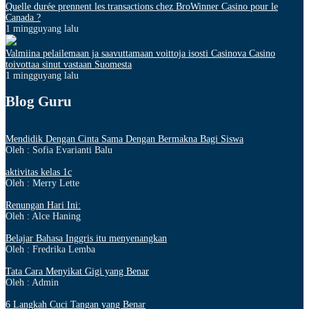
Quelle durée prennent les transactions chez BroWinner Casino pour le
Canada ?
1 mingguyang lalu
Valmiina pelailemaan ja saavuttamaan voittoja isosti Casinova Casino
toivottaa sinut vastaan Suomesta
1 mingguyang lalu
Blog Guru
Mendidik Dengan Cinta Sama Dengan Bermakna Bagi Siswa
Oleh : Sofia Evarianti Balu
aktivitas kelas 1c
Oleh : Merry Lette
Renungan Hari Ini:
Oleh : Alce Haning
Belajar Bahasa Inggris itu menyenangkan
Oleh : Fredrika Lemba
Tata Cara Menyikat Gigi yang Benar
Oleh : Admin
6 Langkah Cuci Tangan yang Benar