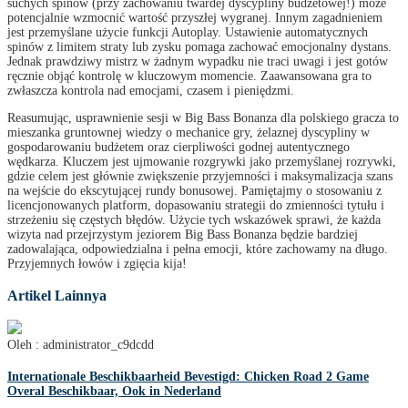
suchych spinów (przy zachowaniu twardej dyscypliny budżetowej!) może
potencjalnie wzmocnić wartość przyszłej wygranej. Innym zagadnieniem
jest przemyślane użycie funkcji Autoplay. Ustawienie automatycznych
spinów z limitem straty lub zysku pomaga zachować emocjonalny dystans.
Jednak prawdziwy mistrz w żadnym wypadku nie traci uwagi i jest gotów
ręcznie objąć kontrolę w kluczowym momencie. Zaawansowana gra to
zwłaszcza kontrola nad emocjami, czasem i pieniędzmi.
Reasumując, usprawnienie sesji w Big Bass Bonanza dla polskiego gracza to
mieszanka gruntownej wiedzy o mechanice gry, żelaznej dyscypliny w
gospodarowaniu budżetem oraz cierpliwości godnej autentycznego
wędkarza. Kluczem jest ujmowanie rozgrywki jako przemyślanej rozrywki,
gdzie celem jest głównie zwiększenie przyjemności i maksymalizacja szans
na wejście do ekscytującej rundy bonusowej. Pamiętajmy o stosowaniu z
licencjonowanych platform, dopasowaniu strategii do zmienności tytułu i
strzeżeniu się częstych błędów. Użycie tych wskazówek sprawi, że każda
wizyta nad przejrzystym jeziorem Big Bass Bonanza będzie bardziej
zadowalająca, odpowiedzialna i pełna emocji, które zachowamy na długo.
Przyjemnych łowów i zgięcia kija!
Artikel Lainnya
Oleh : administrator_c9dcdd
Internationale Beschikbaarheid Bevestigd: Chicken Road 2 Game
Overal Beschikbaar, Ook in Nederland