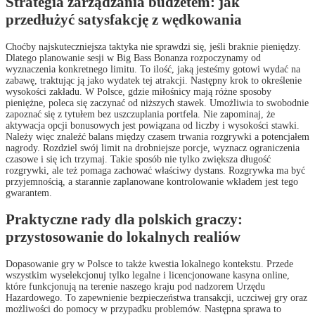
Strategia zarządzania budżetem: jak
przedłużyć satysfakcję z wędkowania
Choćby najskuteczniejsza taktyka nie sprawdzi się, jeśli braknie pieniędzy.
Dlatego planowanie sesji w Big Bass Bonanza rozpoczynamy od
wyznaczenia konkretnego limitu. To ilość, jaką jesteśmy gotowi wydać na
zabawę, traktując ją jako wydatek tej atrakcji. Następny krok to określenie
wysokości zakładu. W Polsce, gdzie miłośnicy mają różne sposoby
pieniężne, poleca się zaczynać od niższych stawek. Umożliwia to swobodnie
zapoznać się z tytułem bez uszczuplania portfela. Nie zapominaj, że
aktywacja opcji bonusowych jest powiązana od liczby i wysokości stawki.
Należy więc znaleźć balans między czasem trwania rozgrywki a potencjałem
nagrody. Rozdziel swój limit na drobniejsze porcje, wyznacz ograniczenia
czasowe i się ich trzymaj. Takie sposób nie tylko zwiększa długość
rozgrywki, ale też pomaga zachować właściwy dystans. Rozgrywka ma być
przyjemnością, a starannie zaplanowane kontrolowanie wkładem jest tego
gwarantem.
Praktyczne rady dla polskich graczy:
przystosowanie do lokalnych realiów
Dopasowanie gry w Polsce to także kwestia lokalnego kontekstu. Przede
wszystkim wyselekcjonuj tylko legalne i licencjonowane kasyna online,
które funkcjonują na terenie naszego kraju pod nadzorem Urzędu
Hazardowego. To zapewnienie bezpieczeństwa transakcji, uczciwej gry oraz
możliwości do pomocy w przypadku problemów. Następna sprawa to