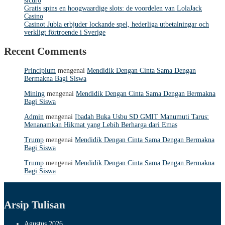
sicuro
Gratis spins en hoogwaardige slots: de voordelen van LolaJack
Casino
Casinot Jubla erbjuder lockande spel, hederliga utbetalningar och
verkligt förtroende i Sverige
Recent Comments
Principium
mengenai
Mendidik Dengan Cinta Sama Dengan
Bermakna Bagi Siswa
Mining
mengenai
Mendidik Dengan Cinta Sama Dengan Bermakna
Bagi Siswa
Admin
mengenai
Ibadah Buka Usbu SD GMIT Manumuti Tarus:
Menanamkan Hikmat yang Lebih Berharga dari Emas
Trump
mengenai
Mendidik Dengan Cinta Sama Dengan Bermakna
Bagi Siswa
Trump
mengenai
Mendidik Dengan Cinta Sama Dengan Bermakna
Bagi Siswa
Arsip Tulisan
Agustus 2026