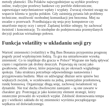
metody płatności. Dla Polaków najwygodniejsze są szybkie przelewy
online, tradycyjne przelewy bankowe czy portfele elektroniczne,
zapewniające natychmiastowe wpłaty i wypłaty. Zwracaj również uwagę na
wsparcie klienta w języku polskim. Gdy zaistnieją pytania lub problemy
techniczne, możliwość swobodnej komunikacji jest bezcenna. Miej na
uwadze o przerwach. Przedłużająca się sesja przy komputerze czy
smartfonie męczy oczy i umysł. Zaplanuj krótkie odstępy, by zachować
świeżość i koncentrację. To niezbędne do podejmowania przemyślanych
decyzji podczas wirtualnego połowu.
Funkcja volatility w układaniu sesji gry
Wartość zmienności (volatility) w Big Bass Bonanza przypomina prognozę
pogody przed wypłynięciem łodzią. Ta gra ma umiarkowanie wysoką
zmienność. Co to implikuje dla gracza w Polsce? Wygrane nie będą spływać
często i regularnie jak drobny deszczyk. Pojawiają się raczej jako
gwałtowne, obfite ulewy, które pojawiają się po okresach względnego
spokoju. Taka struktura potrzebuje odpowiedniego nastawienia i
przygotowania budżetu. Musi on udźwignąć dłuższe serie spinów bez
większych zwyżek, w oczekiwaniu na jedną, potencjalnie przełomową,
rundę bonusową. Organizując długą sesję, zachowaj świadomość tej
dynamiki. Nie trać ducha chwilowymi zastojami – są one zawarte w
charakter gry. Postrzegaj je jako konieczny element strategii, który
ostatecznie prowadzi do wysokich wypłat. Zdolność dostosowania tempa
gry i wielkości zakładu do tej zmienności wyróżnia początkującego
wędkarza od doświadczonego.