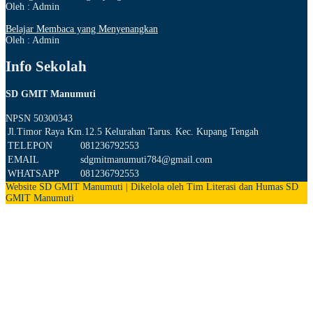
Oleh : Admin
Belajar Membaca yang Menyenangkan
Oleh : Admin
Info Sekolah
SD GMIT Manumuti
NPSN
50300343
Jl.Timor Raya Km.12.5 Kelurahan Tarus. Kec. Kupang Tengah
TELEPON
081236792553
EMAIL
sdgmitmanumuti784@gmail.com
WHATSAPP
081236792553
Website SD GMIT Manumuti | Dikelola oleh Tim Literasi dan Humas SD
GMIT Manumuti