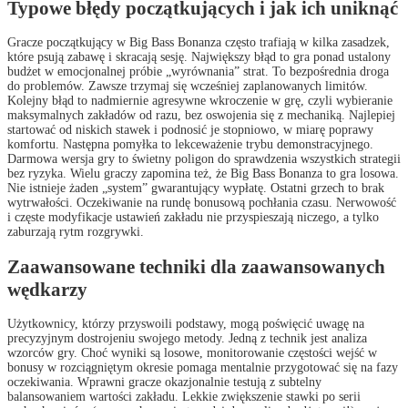
Typowe błędy początkujących i jak ich uniknąć
Gracze początkujący w Big Bass Bonanza często trafiają w kilka zasadzek,
które psują zabawę i skracają sesję. Największy błąd to gra ponad ustalony
budżet w emocjonalnej próbie „wyrównania” strat. To bezpośrednia droga
do problemów. Zawsze trzymaj się wcześniej zaplanowanych limitów.
Kolejny błąd to nadmiernie agresywne wkroczenie w grę, czyli wybieranie
maksymalnych zakładów od razu, bez oswojenia się z mechaniką. Najlepiej
startować od niskich stawek i podnosić je stopniowo, w miarę poprawy
komfortu. Następna pomyłka to lekceważenie trybu demonstracyjnego.
Darmowa wersja gry to świetny poligon do sprawdzenia wszystkich strategii
bez ryzyka. Wielu graczy zapomina też, że Big Bass Bonanza to gra losowa.
Nie istnieje żaden „system” gwarantujący wypłatę. Ostatni grzech to brak
wytrwałości. Oczekiwanie na rundę bonusową pochłania czasu. Nerwowość
i częste modyfikacje ustawień zakładu nie przyspieszają niczego, a tylko
zaburzają rytm rozgrywki.
Zaawansowane techniki dla zaawansowanych
wędkarzy
Użytkownicy, którzy przyswoili podstawy, mogą poświęcić uwagę na
precyzyjnym dostrojeniu swojego metody. Jedną z technik jest analiza
wzorców gry. Choć wyniki są losowe, monitorowanie częstości wejść w
bonusy w rozciągniętym okresie pomaga mentalnie przygotować się na fazy
oczekiwania. Wprawni gracze okazjonalnie testują z subtelny
balansowaniem wartości zakładu. Lekkie zwiększenie stawki po serii