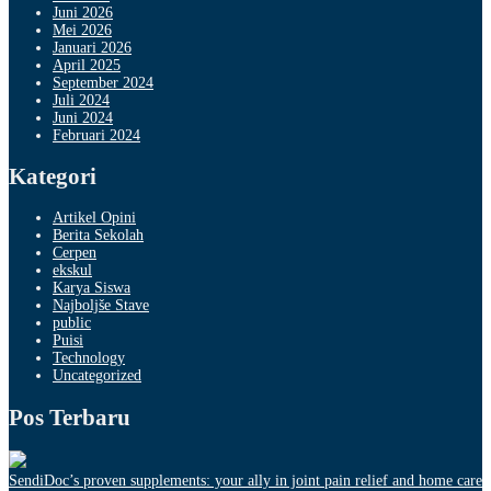
Juni 2026
Mei 2026
Januari 2026
April 2025
September 2024
Juli 2024
Juni 2024
Februari 2024
Kategori
Artikel Opini
Berita Sekolah
Cerpen
ekskul
Karya Siswa
Najboljše Stave
public
Puisi
Technology
Uncategorized
Pos Terbaru
SendiDoc’s proven supplements: your ally in joint pain relief and home care