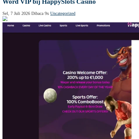
Word VIP bij HappySlots Casino
Sel, 7 Juli 2026
Dibaca 9x
Uncategorized