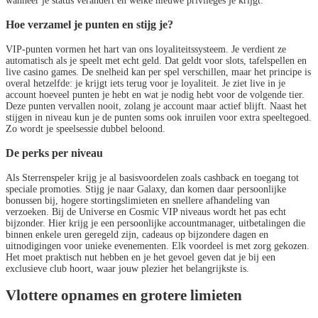
wanneer je status verandert en welke nieuwe privileges je krijgt.
Hoe verzamel je punten en stijg je?
VIP-punten vormen het hart van ons loyaliteitssysteem. Je verdient ze
automatisch als je speelt met echt geld. Dat geldt voor slots, tafelspellen en
live casino games. De snelheid kan per spel verschillen, maar het principe is
overal hetzelfde: je krijgt iets terug voor je loyaliteit. Je ziet live in je
account hoeveel punten je hebt en wat je nodig hebt voor de volgende tier.
Deze punten vervallen nooit, zolang je account maar actief blijft. Naast het
stijgen in niveau kun je de punten soms ook inruilen voor extra speeltegoed.
Zo wordt je speelsessie dubbel beloond.
De perks per niveau
Als Sterrenspeler krijg je al basisvoordelen zoals cashback en toegang tot
speciale promoties. Stijg je naar Galaxy, dan komen daar persoonlijke
bonussen bij, hogere stortingslimieten en snellere afhandeling van
verzoeken. Bij de Universe en Cosmic VIP niveaus wordt het pas echt
bijzonder. Hier krijg je een persoonlijke accountmanager, uitbetalingen die
binnen enkele uren geregeld zijn, cadeaus op bijzondere dagen en
uitnodigingen voor unieke evenementen. Elk voordeel is met zorg gekozen.
Het moet praktisch nut hebben en je het gevoel geven dat je bij een
exclusieve club hoort, waar jouw plezier het belangrijkste is.
Vlottere opnames en grotere limieten