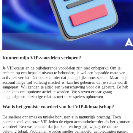
Kunnen mijn VIP-voordelen verlopen?
Je VIP-status en de bijbehorende voordelen zijn niet onbeperkt. Om je
rechten op een bepaald niveau te behouden, is wel een bepaalde mate van
activiteit vereist. Dat betekent niet dat je dagelijks moet spelen. Maar als je
account lange tijd volledig inactief is, kan het gebeuren dat je status wordt
aangepast. Wij zenden je altijd een waarschuwing voor dat gebeurt. Zo heb
je de kans om opnieuw actief te worden. We streven ernaar graag
langdurige en plezierige relaties met onze spelers opbouwen.
Wat is het grootste voordeel van het VIP-lidmaatschap?
De snellere opnames en unieke bonussen zijn natuurlijk prachtig. Toch
noemen veel van onze VIP-leden de eigen accountbeheerder als het grootste
voordeel. Een vast contact dat jou kent en begrijpt, wijzigt de online
beleving totaal. Problemen worden sneller behandeld, aanbiedingen passen