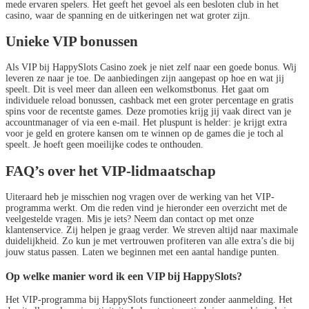
mede ervaren spelers. Het geeft het gevoel als een besloten club in het
casino, waar de spanning en de uitkeringen net wat groter zijn.
Unieke VIP bonussen
Als VIP bij HappySlots Casino zoek je niet zelf naar een goede bonus. Wij
leveren ze naar je toe. De aanbiedingen zijn aangepast op hoe en wat jij
speelt. Dit is veel meer dan alleen een welkomstbonus. Het gaat om
individuele reload bonussen, cashback met een groter percentage en gratis
spins voor de recentste games. Deze promoties krijg jij vaak direct van je
accountmanager of via een e-mail. Het pluspunt is helder: je krijgt extra
voor je geld en grotere kansen om te winnen op de games die je toch al
speelt. Je hoeft geen moeilijke codes te onthouden.
FAQ’s over het VIP-lidmaatschap
Uiteraard heb je misschien nog vragen over de werking van het VIP-
programma werkt. Om die reden vind je hieronder een overzicht met de
veelgestelde vragen. Mis je iets? Neem dan contact op met onze
klantenservice. Zij helpen je graag verder. We streven altijd naar maximale
duidelijkheid. Zo kun je met vertrouwen profiteren van alle extra’s die bij
jouw status passen. Laten we beginnen met een aantal handige punten.
Op welke manier word ik een VIP bij HappySlots?
Het VIP-programma bij HappySlots functioneert zonder aanmelding. Het