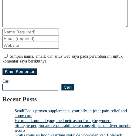
Simpan nama, email, dan situs web saya pada peramban ini untuk
komentar saya berikutnya.
Cari
Cari
Recent Posts
SendiDoc’s proven supplements: your ally in joint pain relief and
home care
Hvordan komme i gang med nettcasino for nybegynnere
Strategie per giocare responsabilmente consigli per un divertimento
sicuro
Gratis spins en hoogwaardige slots: de voordelen van LolaJack