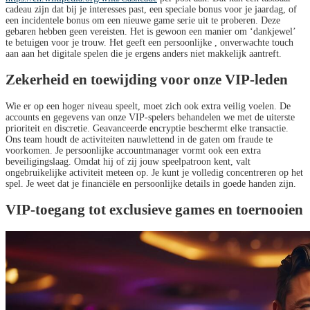
cadeau zijn dat bij je interesses past, een speciale bonus voor je jaardag, of
een incidentele bonus om een nieuwe game serie uit te proberen. Deze
gebaren hebben geen vereisten. Het is gewoon een manier om ‘dankjewel’
te betuigen voor je trouw. Het geeft een persoonlijke , onverwachte touch
aan aan het digitale spelen die je ergens anders niet makkelijk aantreft.
Zekerheid en toewijding voor onze VIP-leden
Wie er op een hoger niveau speelt, moet zich ook extra veilig voelen. De
accounts en gegevens van onze VIP-spelers behandelen we met de uiterste
prioriteit en discretie. Geavanceerde encryptie beschermt elke transactie.
Ons team houdt de activiteiten nauwlettend in de gaten om fraude te
voorkomen. Je persoonlijke accountmanager vormt ook een extra
beveiligingslaag. Omdat hij of zij jouw speelpatroon kent, valt
ongebruikelijke activiteit meteen op. Je kunt je volledig concentreren op het
spel. Je weet dat je financiële en persoonlijke details in goede handen zijn.
VIP-toegang tot exclusieve games en toernooien