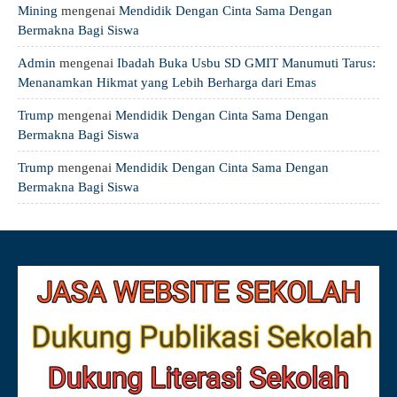
Mining
mengenai
Mendidik Dengan Cinta Sama Dengan
Bermakna Bagi Siswa
Admin
mengenai
Ibadah Buka Usbu SD GMIT Manumuti Tarus:
Menanamkan Hikmat yang Lebih Berharga dari Emas
Trump
mengenai
Mendidik Dengan Cinta Sama Dengan
Bermakna Bagi Siswa
Trump
mengenai
Mendidik Dengan Cinta Sama Dengan
Bermakna Bagi Siswa