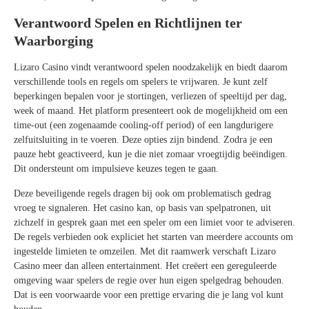
Verantwoord Spelen en Richtlijnen ter
Waarborging
Lizaro Casino vindt verantwoord spelen noodzakelijk en biedt daarom
verschillende tools en regels om spelers te vrijwaren. Je kunt zelf
beperkingen bepalen voor je stortingen, verliezen of speeltijd per dag,
week of maand. Het platform presenteert ook de mogelijkheid om een
time-out (een zogenaamde cooling-off period) of een langdurigere
zelfuitsluiting in te voeren. Deze opties zijn bindend. Zodra je een
pauze hebt geactiveerd, kun je die niet zomaar vroegtijdig beëindigen.
Dit ondersteunt om impulsieve keuzes tegen te gaan.
Deze beveiligende regels dragen bij ook om problematisch gedrag
vroeg te signaleren. Het casino kan, op basis van spelpatronen, uit
zichzelf in gesprek gaan met een speler om een limiet voor te adviseren.
De regels verbieden ook expliciet het starten van meerdere accounts om
ingestelde limieten te omzeilen. Met dit raamwerk verschaft Lizaro
Casino meer dan alleen entertainment. Het creëert een gereguleerde
omgeving waar spelers de regie over hun eigen spelgedrag behouden.
Dat is een voorwaarde voor een prettige ervaring die je lang vol kunt