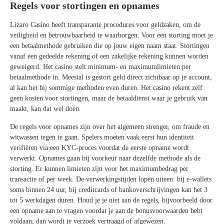
Regels voor stortingen en opnames
Lizaro Casino heeft transparante procedures voor geldzaken, om de
veiligheid en betrouwbaarheid te waarborgen. Voor een storting moet je
een betaalmethode gebruiken die op jouw eigen naam staat. Stortingen
vanaf een gedeelde rekening of een zakelijke rekening kunnen worden
geweigerd. Het casino stelt minimum- en maximumlimieten per
betaalmethode in. Meestal is gestort geld direct zichtbaar op je account,
al kan het bij sommige methoden even duren. Het casino rekent zelf
geen kosten voor stortingen, maar de betaaldienst waar je gebruik van
maakt, kan dat wel doen.
De regels voor opnames zijn over het algemeen strenger, om fraude en
witwassen tegen te gaan. Spelers moeten vaak eerst hun identiteit
verifiëren via een KYC-proces voordat de eerste opname wordt
verwerkt. Opnames gaan bij voorkeur naar dezelfde methode als de
storting. Er kunnen limieten zijn voor het maximumbedrag per
transactie of per week. De verwerkingstijden lopen uiteen: bij e-wallets
soms binnen 24 uur, bij creditcards of bankoverschrijvingen kan het 3
tot 5 werkdagen duren. Houd je je niet aan de regels, bijvoorbeeld door
een opname aan te vragen voordat je aan de bonusvoorwaarden hebt
voldaan, dan wordt je verzoek vertraagd of afgewezen.