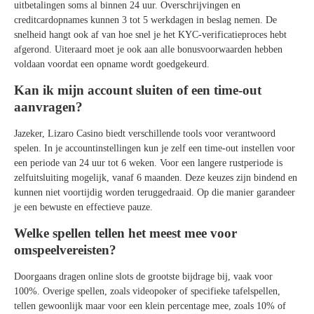
uitbetalingen soms al binnen 24 uur. Overschrijvingen en
creditcardopnames kunnen 3 tot 5 werkdagen in beslag nemen. De
snelheid hangt ook af van hoe snel je het KYC-verificatieproces hebt
afgerond. Uiteraard moet je ook aan alle bonusvoorwaarden hebben
voldaan voordat een opname wordt goedgekeurd.
Kan ik mijn account sluiten of een time-out
aanvragen?
Jazeker, Lizaro Casino biedt verschillende tools voor verantwoord
spelen. In je accountinstellingen kun je zelf een time-out instellen voor
een periode van 24 uur tot 6 weken. Voor een langere rustperiode is
zelfuitsluiting mogelijk, vanaf 6 maanden. Deze keuzes zijn bindend en
kunnen niet voortijdig worden teruggedraaid. Op die manier garandeer
je een bewuste en effectieve pauze.
Welke spellen tellen het meest mee voor
omspeelvereisten?
Doorgaans dragen online slots de grootste bijdrage bij, vaak voor
100%. Overige spellen, zoals videopoker of specifieke tafelspellen,
tellen gewoonlijk maar voor een klein percentage mee, zoals 10% of