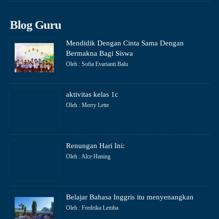
Blog Guru
Mendidik Dengan Cinta Sama Dengan
Bermakna Bagi Siswa
Oleh : Sofia Evarianti Balu
aktivitas kelas 1c
Oleh : Merry Lette
Renungan Hari Ini:
Oleh : Alce Haning
Belajar Bahasa Inggris itu menyenangkan
Oleh : Fredrika Lemba