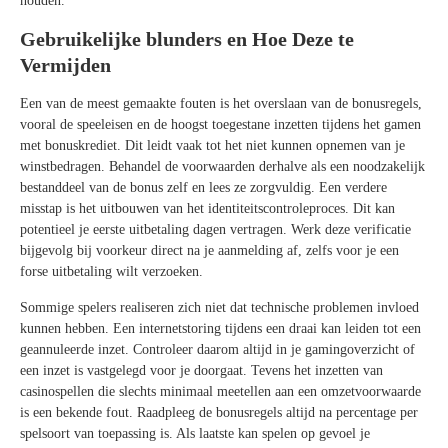
houden.
Gebruikelijke blunders en Hoe Deze te
Vermijden
Een van de meest gemaakte fouten is het overslaan van de bonusregels,
vooral de speeleisen en de hoogst toegestane inzetten tijdens het gamen
met bonuskrediet. Dit leidt vaak tot het niet kunnen opnemen van je
winstbedragen. Behandel de voorwaarden derhalve als een noodzakelijk
bestanddeel van de bonus zelf en lees ze zorgvuldig. Een verdere
misstap is het uitbouwen van het identiteitscontroleproces. Dit kan
potentieel je eerste uitbetaling dagen vertragen. Werk deze verificatie
bijgevolg bij voorkeur direct na je aanmelding af, zelfs voor je een
forse uitbetaling wilt verzoeken.
Sommige spelers realiseren zich niet dat technische problemen invloed
kunnen hebben. Een internetstoring tijdens een draai kan leiden tot een
geannuleerde inzet. Controleer daarom altijd in je gamingoverzicht of
een inzet is vastgelegd voor je doorgaat. Tevens het inzetten van
casinospellen die slechts minimaal meetellen aan een omzetvoorwaarde
is een bekende fout. Raadpleeg de bonusregels altijd na percentage per
spelsoort van toepassing is. Als laatste kan spelen op gevoel je