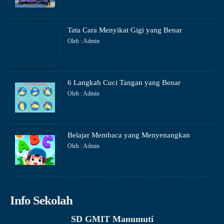
Tata Cara Menyikat Gigi yang Benar
Oleh : Admin
6 Langkah Cuci Tangan yang Benar
Oleh : Admin
Belajar Membaca yang Menyenangkan
Oleh : Admin
Info Sekolah
SD GMIT Manumuti