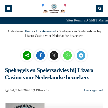
Situs Resmi SD GMIT Manumuti
Anda disini :
Home
-
Uncategorized
-
Spelregels en Spelersadvies bij
Lizaro Casino voor Nederlandse bezoekers
Spelregels en Spelersadvies bij Lizaro
Casino voor Nederlandse bezoekers
Sel, 7 Juli 2026
Dibaca 8x
Uncategorized