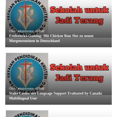
Oleh : administrator_c9dcdd
Frühstücks-Gaming: Mit Chicken Run Slot zu neuen
Morgenroutinen in Deutschland
Oleh : administrator_c9dcdd
Stake Casino site Language Support Evaluated by Canada
Multilingual User