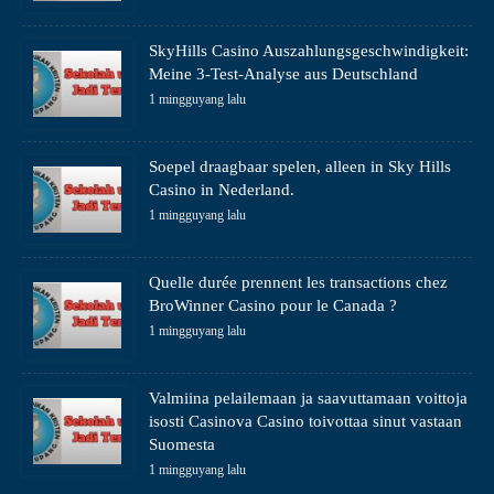
SkyHills Casino Auszahlungsgeschwindigkeit:
Meine 3-Test-Analyse aus Deutschland
1 mingguyang lalu
Soepel draagbaar spelen, alleen in Sky Hills
Casino in Nederland.
1 mingguyang lalu
Quelle durée prennent les transactions chez
BroWinner Casino pour le Canada ?
1 mingguyang lalu
Valmiina pelailemaan ja saavuttamaan voittoja
isosti Casinova Casino toivottaa sinut vastaan
Suomesta
1 mingguyang lalu