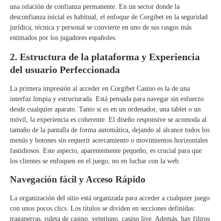
una relación de confianza permanente. En un sector donde la
desconfianza inicial es habitual, el enfoque de Corgibet en la seguridad
jurídica, técnica y personal se convierte en uno de sus rasgos más
estimados por los jugadores españoles.
2. Estructura de la plataforma y Experiencia
del usuario Perfeccionada
La primera impresión al acceder en Corgibet Casino es la de una
interfaz limpia y estructurada. Está pensada para navegar sin esfuerzo
desde cualquier aparato. Tanto si es en un ordenador, una tablet o un
móvil, la experiencia es coherente. El diseño responsive se acomoda al
tamaño de la pantalla de forma automática, dejando al alcance todos los
menús y botones sin requerir acercamiento o movimientos horizontales
fastidiosos. Este aspecto, aparentemente pequeño, es crucial para que
los clientes se enfoquen en el juego, no en luchar con la web.
Navegación fácil y Acceso Rápido
La organización del sitio está organizada para acceder a cualquier juego
con unos pocos clics. Los títulos se dividen en secciones definidas:
tragaperras, ruleta de casino, veintiuno, casino live. Además, hay filtros