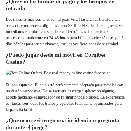
¿Qué son los formas de pago y los tiempos de
retirada
Los sistemas más comunes son tarjetas Visa/Mastercard, transferencia
bancaria y monederos digitales como Skrill o Neteller. Los ingresos son
inmediatos con plásticos y billeteras electrónicas. Los retiros se
procesan normalmente en 24-48 horas para billeteras electrónicas y 1-3
días hábiles para tarjetas/bancos, tras las verificaciones de seguridad.
¿Puedo jugar desde mi móvil en Corgibet
Casino?
Sí, por supuesto. El sitio está perfectamente adaptada para móviles con
un diseño responsive. No se requiere descargar aplicación alguna;
accede mediante el navegador de tu smartphone o tablet. La experiencia
es fluida, con todos los títulos y opciones totalmente optimizados para
la pantalla táctil.
¿Qué ocurre si tengo una incidencia o pregunta
durante el juego?