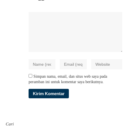
Simpan nama, email, dan situs web saya pada
peramban ini untuk komentar saya berikutnya.
Cari