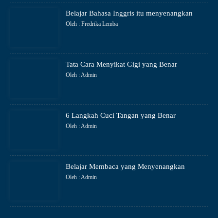
Belajar Bahasa Inggris itu menyenangkan
Oleh : Fredrika Lemba
Tata Cara Menyikat Gigi yang Benar
Oleh : Admin
6 Langkah Cuci Tangan yang Benar
Oleh : Admin
Belajar Membaca yang Menyenangkan
Oleh : Admin