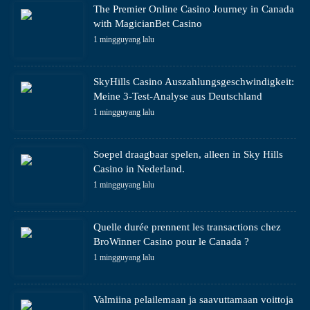
The Premier Online Casino Journey in Canada
with MagicianBet Casino
1 mingguyang lalu
SkyHills Casino Auszahlungsgeschwindigkeit:
Meine 3-Test-Analyse aus Deutschland
1 mingguyang lalu
Soepel draagbaar spelen, alleen in Sky Hills
Casino in Nederland.
1 mingguyang lalu
Quelle durée prennent les transactions chez
BroWinner Casino pour le Canada ?
1 mingguyang lalu
Valmiina pelailemaan ja saavuttamaan voittoja