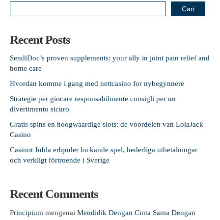
Cari
Recent Posts
SendiDoc’s proven supplements: your ally in joint pain relief and
home care
Hvordan komme i gang med nettcasino for nybegynnere
Strategie per giocare responsabilmente consigli per un
divertimento sicuro
Gratis spins en hoogwaardige slots: de voordelen van LolaJack
Casino
Casinot Jubla erbjuder lockande spel, hederliga utbetalningar
och verkligt förtroende i Sverige
Recent Comments
Principium
mengenai
Mendidik Dengan Cinta Sama Dengan