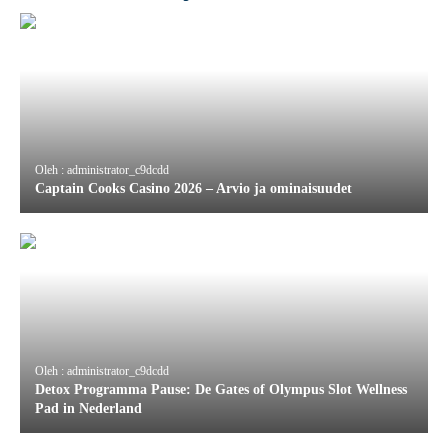
Oleh : administrator_c9dcdd
Captain Cooks Casino 2026 – Arvio ja ominaisuudet
Oleh : administrator_c9dcdd
Detox Programma Pause: De Gates of Olympus Slot Wellness
Pad in Nederland