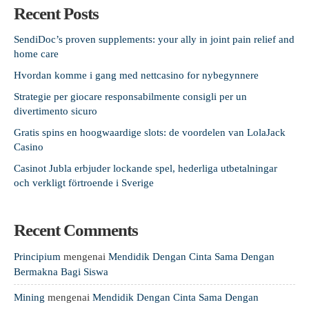
Recent Posts
SendiDoc’s proven supplements: your ally in joint pain relief and
home care
Hvordan komme i gang med nettcasino for nybegynnere
Strategie per giocare responsabilmente consigli per un
divertimento sicuro
Gratis spins en hoogwaardige slots: de voordelen van LolaJack
Casino
Casinot Jubla erbjuder lockande spel, hederliga utbetalningar
och verkligt förtroende i Sverige
Recent Comments
Principium
mengenai
Mendidik Dengan Cinta Sama Dengan
Bermakna Bagi Siswa
Mining
mengenai
Mendidik Dengan Cinta Sama Dengan