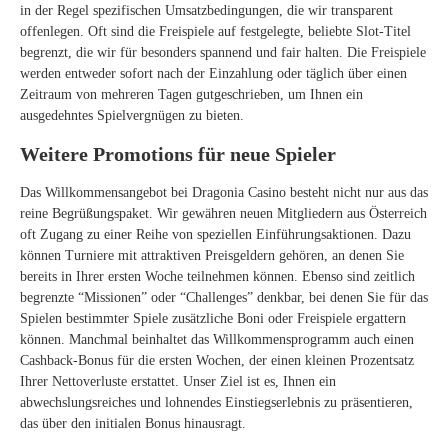
in der Regel spezifischen Umsatzbedingungen, die wir transparent
offenlegen. Oft sind die Freispiele auf festgelegte, beliebte Slot-Titel
begrenzt, die wir für besonders spannend und fair halten. Die Freispiele
werden entweder sofort nach der Einzahlung oder täglich über einen
Zeitraum von mehreren Tagen gutgeschrieben, um Ihnen ein
ausgedehntes Spielvergnügen zu bieten.
Weitere Promotions für neue Spieler
Das Willkommensangebot bei Dragonia Casino besteht nicht nur aus das
reine Begrüßungspaket. Wir gewähren neuen Mitgliedern aus Österreich
oft Zugang zu einer Reihe von speziellen Einführungsaktionen. Dazu
können Turniere mit attraktiven Preisgeldern gehören, an denen Sie
bereits in Ihrer ersten Woche teilnehmen können. Ebenso sind zeitlich
begrenzte “Missionen” oder “Challenges” denkbar, bei denen Sie für das
Spielen bestimmter Spiele zusätzliche Boni oder Freispiele ergattern
können. Manchmal beinhaltet das Willkommensprogramm auch einen
Cashback-Bonus für die ersten Wochen, der einen kleinen Prozentsatz
Ihrer Nettoverluste erstattet. Unser Ziel ist es, Ihnen ein
abwechslungsreiches und lohnendes Einstiegserlebnis zu präsentieren,
das über den initialen Bonus hinausragt.