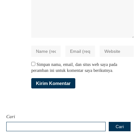
Simpan nama, email, dan situs web saya pada
peramban ini untuk komentar saya berikutnya.
Cari
Cari