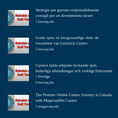
Strategie per giocare responsabilmente
consigli per un divertimento sicuro
1 hariyang lalu
Gratis spins en hoogwaardige slots: de
voordelen van LolaJack Casino
2 hariyang lalu
Casinot Jubla erbjuder lockande spel,
hederliga utbetalningar och verkligt förtroende
i Sverige
6 hariyang lalu
The Premier Online Casino Journey in Canada
with MagicianBet Casino
1 mingguyang lalu