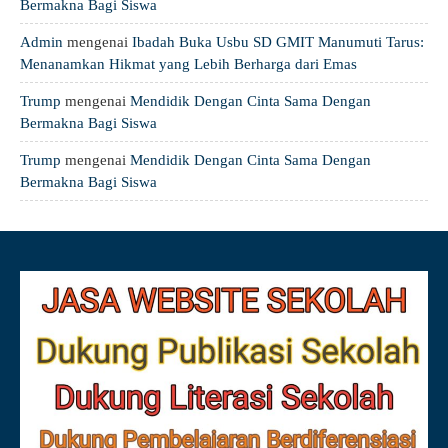
Bermakna Bagi Siswa
Admin
mengenai
Ibadah Buka Usbu SD GMIT Manumuti Tarus:
Menanamkan Hikmat yang Lebih Berharga dari Emas
Trump
mengenai
Mendidik Dengan Cinta Sama Dengan
Bermakna Bagi Siswa
Trump
mengenai
Mendidik Dengan Cinta Sama Dengan
Bermakna Bagi Siswa